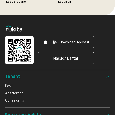
Kost Sidoarjo
Kost Bali
Footer
Download Aplikasi
Masuk / Daftar
Tenant
Kost
Apartemen
Community
Kerjasama Rukita