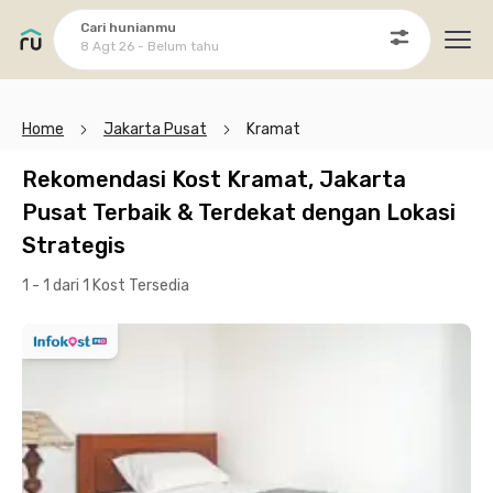
Cari hunianmu
8 Agt 26 - Belum tahu
Ope
Home
Jakarta Pusat
Kramat
Rekomendasi Kost Kramat, Jakarta
Pusat Terbaik & Terdekat dengan Lokasi
Strategis
1 - 1 dari 1 Kost
Tersedia