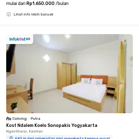
mulai dari
Rp1.650.000
/
bulan
Lihat info lebih banyak
Close
Coliving
•
Putra
Kost Ndalem Koelo Sonopakis Yogyakarta
Ngestiharjo, Kasihan
642 m dari universitas pgri yogyakarta kampus pusat