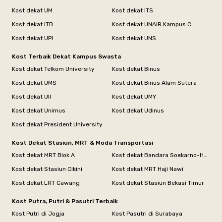
Kost dekat UM
Kost dekat ITS
Kost dekat ITB
Kost dekat UNAIR Kampus C
Kost dekat UPI
Kost dekat UNS
Kost Terbaik Dekat Kampus Swasta
Kost dekat Telkom University
Kost dekat Binus
Kost dekat UMS
Kost dekat Binus Alam Sutera
Kost dekat UII
Kost dekat UMY
Kost dekat Unimus
Kost dekat Udinus
Kost dekat President University
Kost Dekat Stasiun, MRT & Moda Transportasi
Kost dekat MRT Blok A
Kost dekat Bandara Soekarno-Hatta
Kost dekat Stasiun Cikini
Kost dekat MRT Haji Nawi
Kost dekat LRT Cawang
Kost dekat Stasiun Bekasi Timur
Kost Putra, Putri & Pasutri Terbaik
Kost Putri di Jogja
Kost Pasutri di Surabaya