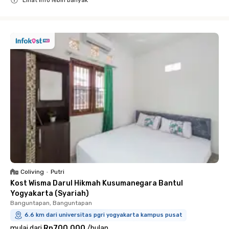
Close
Coliving
•
Putri
Kost Wisma Darul Hikmah Kusumanegara Bantul
Yogyakarta (Syariah)
Banguntapan, Banguntapan
6.6 km dari universitas pgri yogyakarta kampus pusat
mulai dari
Rp700.000
/
bulan