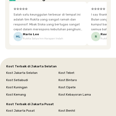
⭐⭐⭐⭐⭐
⭐⭐⭐⭐⭐
Salah satu keunggulan terbesar di tempat ini
I say thankyou s
adalah tim Rukita yang sangat ramah dan
Bulan yang super happy! banyak tem
responsif. Mbak Siska yang bertugas sangat
kumpul bareng mak
cepat dalam merespons kebutuhan penghuni.
semua bahagia ad
Ketika saya meminta keset karena sempat
mgkn saran dari air aja & kebersihan lebih di
Mario Lee
Ravena
ML
R
Rukita Satya Inn Harapan Indah
Rukita Dimi
terpeleset, permintaan tersebut langsung
tingkatka
dipenuhi dengan cepat. Terima kasih Mbak
Siska.
Kost Terbaik di Jakarta Selatan
Kost Jakarta Selatan
Kost Tebet
Kost Setiabudi
Kost Bintaro
Kost Kuningan
Kost Cipete
Kost Kemang
Kost Kebayoran Lama
Kost Terbaik di Jakarta Pusat
Kost Jakarta Pusat
Kost Benhil