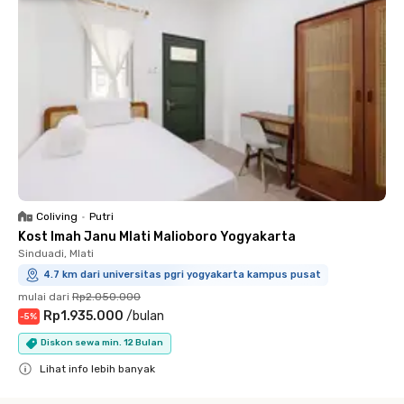
Coliving
•
Putri
Kost Imah Janu Mlati Malioboro Yogyakarta
Sinduadi, Mlati
4.7 km dari universitas pgri yogyakarta kampus pusat
mulai dari
Rp2.050.000
Rp1.935.000
/
bulan
-
5
%
Diskon sewa min. 12 Bulan
Lihat info lebih banyak
Close