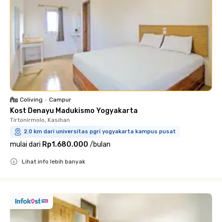
Coliving
•
Campur
Kost Denayu Madukismo Yogyakarta
Tirtonirmolo, Kasihan
2.0 km dari universitas pgri yogyakarta kampus pusat
mulai dari
Rp1.680.000
/
bulan
Lihat info lebih banyak
Close