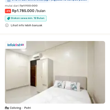
mulai dari
Rp1.900.000
Rp1.785.000
/
bulan
-
6
%
Diskon sewa min. 12 Bulan
Lihat info lebih banyak
Close
Coliving
•
Putri