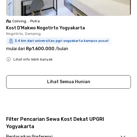
Coliving
•
Putra
Kost D'Makwo Nogotirto Yogyakarta
Nogotirto, Gamping
3.4 km dari universitas pgri yogyakarta kampus pusat
mulai dari
Rp1.600.000
/
bulan
Lihat info lebih banyak
Close
Lihat Semua Hunian
Filter Pencarian Sewa Kost Dekat UPGRI
Yogyakarta
Berdasarkan Preferensi