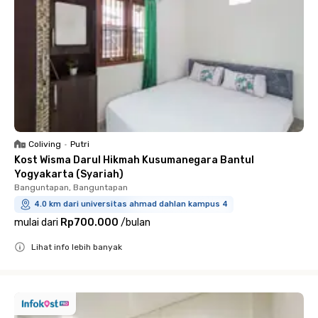
Coliving
•
Putri
Kost Wisma Darul Hikmah Kusumanegara Bantul
Yogyakarta (Syariah)
Banguntapan, Banguntapan
4.0 km dari universitas ahmad dahlan kampus 4
mulai dari
Rp700.000
/
bulan
Lihat info lebih banyak
Close