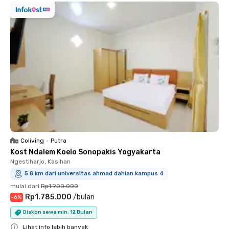
Coliving
•
Putra
Kost Ndalem Koelo Sonopakis Yogyakarta
Ngestiharjo, Kasihan
5.8 km dari universitas ahmad dahlan kampus 4
mulai dari
Rp1.900.000
Rp1.785.000
/
bulan
-
6
%
Diskon sewa min. 12 Bulan
Lihat info lebih banyak