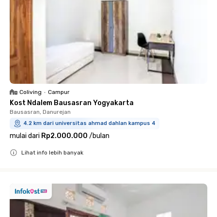
Coliving
•
Campur
Kost Ndalem Bausasran Yogyakarta
Bausasran, Danurejan
4.2 km dari universitas ahmad dahlan kampus 4
mulai dari
Rp2.000.000
/
bulan
Lihat info lebih banyak
Close