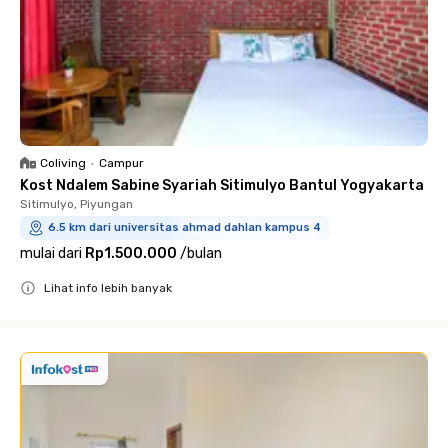
Coliving
•
Campur
Kost Ndalem Sabine Syariah Sitimulyo Bantul Yogyakarta
Sitimulyo, Piyungan
6.5 km dari universitas ahmad dahlan kampus 4
mulai dari
Rp1.500.000
/
bulan
Lihat info lebih banyak
Close