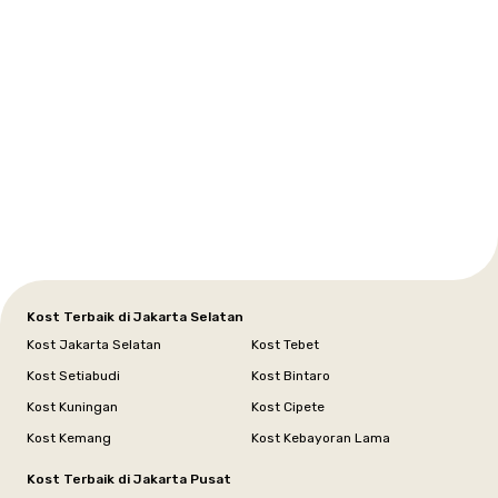
Selatan
Barat
Tangerang
Pusat
Barat
Barat
Timur
Timur
Tengah
Setiabudi
Cilandak
Depok
Kemanggisan
Semarang
Medan
Tangerang
Bali
Yogyakarta
Jakarta
Jakarta
Jawa
Jakarta
Jawa
Sumatera
Selatan
Banten
Selatan
Barat
Barat
Bali
Yogyakarta
Tengah
Utara
Kost Terbaik di Jakarta Selatan
Kost Jakarta Selatan
Kost Tebet
Kost Setiabudi
Kost Bintaro
Kost Kuningan
Kost Cipete
Kost Kemang
Kost Kebayoran Lama
Kost Terbaik di Jakarta Pusat