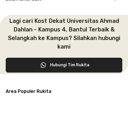
Lagi cari Kost Dekat Universitas Ahmad
Dahlan - Kampus 4, Bantul Terbaik &
Selangkah ke Kampus? Silahkan hubungi
kami
Hubungi Tim Rukita
Area Populer Rukita
Grogol
Kebon
Kuningan
Petamburan
Menteng
Jeruk
Bandung
Surabaya
Malang
Solo
Karawaci
Jakarta
Jakarta
Jakarta
Jakarta
Jawa
Jawa
Jawa
Jawa