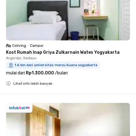
Coliving
•
Campur
Kost Rumah Inap Griya Zulkarnain Wates Yogyakarta
Argorejo, Sedayu
1.6 km dari universitas mercu buana yogyakarta
mulai dari
Rp1.300.000
/
bulan
Lihat info lebih banyak
Close