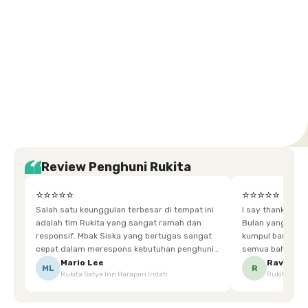
Setiabudi
Cilandak
Depok
Kemanggisan
Semarang
Medan
Tangerang
Bali
Yogyakarta
Jakarta
Jakarta
Jawa
Jakarta
Jawa
Sumatera
Selatan
Banten
Selatan
Barat
Barat
Bali
Yogyakarta
Tengah
Utara
Review Penghuni Rukita
⭐⭐⭐⭐⭐
⭐⭐⭐⭐⭐
Salah satu keunggulan terbesar di tempat ini
I say thankyou s
adalah tim Rukita yang sangat ramah dan
Bulan yang super happy! banyak tem
responsif. Mbak Siska yang bertugas sangat
kumpul bareng mak
cepat dalam merespons kebutuhan penghuni.
semua bahagia ad
Ketika saya meminta keset karena sempat
mgkn saran dari air aja & kebersihan lebih di
Mario Lee
Ravena
ML
R
Rukita Satya Inn Harapan Indah
Rukita Dimi
terpeleset, permintaan tersebut langsung
tingkatka
dipenuhi dengan cepat. Terima kasih Mbak
Siska.