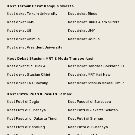
Kost Terbaik Dekat Kampus Swasta
Kost dekat Telkom University
Kost dekat Binus
Kost dekat UMS
Kost dekat Binus Alam Sutera
Kost dekat UII
Kost dekat UMY
Kost dekat Unimus
Kost dekat Udinus
Kost dekat President University
Kost Dekat Stasiun, MRT & Moda Transportasi
Kost dekat MRT Blok A
Kost dekat Bandara Soekarno-Hatta
Kost dekat Stasiun Cikini
Kost dekat MRT Haji Nawi
Kost dekat LRT Cawang
Kost dekat Stasiun Bekasi Timur
Kost Putra, Putri & Pasutri Terbaik
Kost Putri di Jogja
Kost Pasutri di Surabaya
Kost Putri di Surabaya
Kost Putri di Jakarta Selatan
Kost Pasutri di Jakarta Timur
Kost Putri di Sleman
Kost Putri di Bandung
Kost Putra di Surabaya