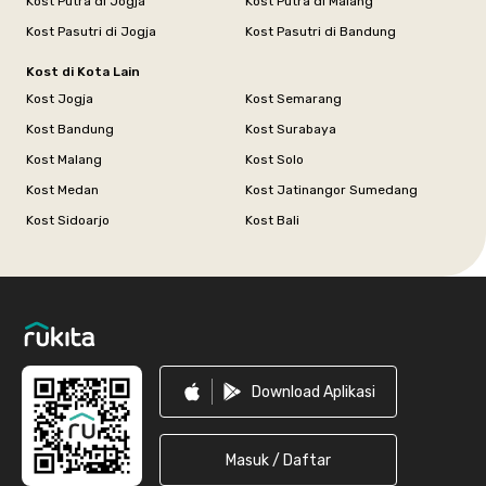
Kost Putra di Jogja
Kost Putra di Malang
Kost Pasutri di Jogja
Kost Pasutri di Bandung
Kost di Kota Lain
Kost Jogja
Kost Semarang
Kost Bandung
Kost Surabaya
Kost Malang
Kost Solo
Kost Medan
Kost Jatinangor Sumedang
Kost Sidoarjo
Kost Bali
Footer
Download Aplikasi
Masuk / Daftar