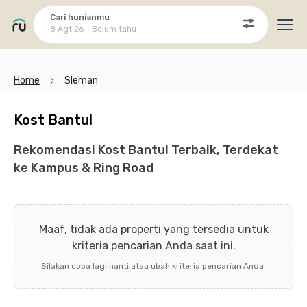
Cari hunianmu
8 Agt 26 - Belum tahu
Ope
Home
Sleman
Kost Bantul
Rekomendasi Kost Bantul Terbaik, Terdekat
ke Kampus & Ring Road
Maaf, tidak ada properti yang tersedia untuk
kriteria pencarian Anda saat ini.
Silakan coba lagi nanti atau ubah kriteria pencarian Anda.