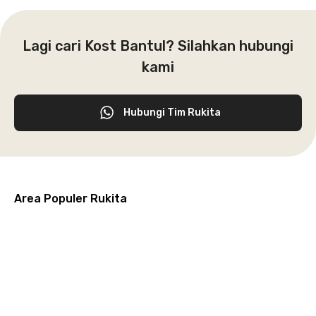
Lagi cari Kost Bantul? Silahkan hubungi
kami
Hubungi Tim Rukita
Area Populer Rukita
Grogol
Kebon
Kuningan
Petamburan
Menteng
Jeruk
Bandung
Surabaya
Malang
Solo
Karawaci
Jakarta
Jakarta
Jakarta
Jakarta
Jawa
Jawa
Jawa
Jawa
Selatan
Barat
Tangerang
Pusat
Barat
Barat
Timur
Timur
Tengah