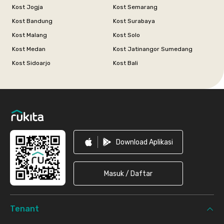
Kost Jogja
Kost Semarang
Kost Bandung
Kost Surabaya
Kost Malang
Kost Solo
Kost Medan
Kost Jatinangor Sumedang
Kost Sidoarjo
Kost Bali
Footer
Download Aplikasi
Masuk / Daftar
Tenant