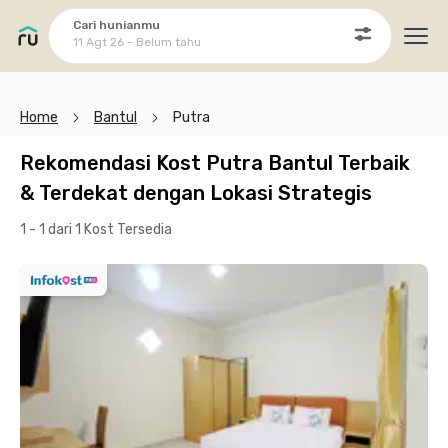
Cari hunianmu
11 Agt 26 - Belum tahu
Ope
Home
Bantul
Putra
Rekomendasi Kost Putra Bantul Terbaik
& Terdekat dengan Lokasi Strategis
1 - 1 dari 1 Kost
Tersedia