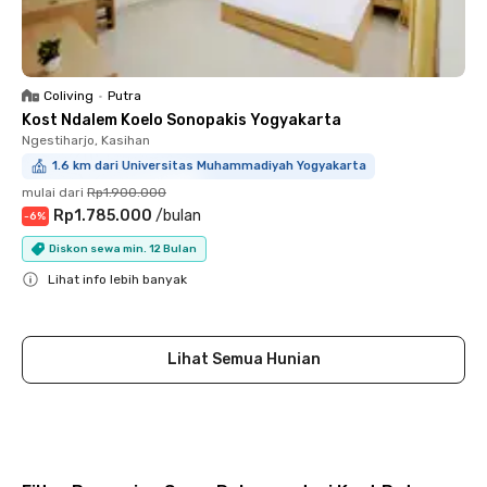
Coliving
•
Putra
Kost Ndalem Koelo Sonopakis Yogyakarta
Ngestiharjo, Kasihan
1.6 km dari Universitas Muhammadiyah Yogyakarta
mulai dari
Rp1.900.000
Rp1.785.000
/
bulan
-
6
%
Diskon sewa min. 12 Bulan
Lihat info lebih banyak
Close
Lihat Semua Hunian