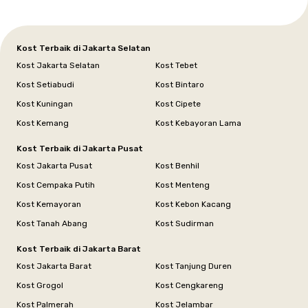
Kost Terbaik di Jakarta Selatan
Kost Jakarta Selatan
Kost Tebet
Kost Setiabudi
Kost Bintaro
Kost Kuningan
Kost Cipete
Kost Kemang
Kost Kebayoran Lama
Kost Terbaik di Jakarta Pusat
Kost Jakarta Pusat
Kost Benhil
Kost Cempaka Putih
Kost Menteng
Kost Kemayoran
Kost Kebon Kacang
Kost Tanah Abang
Kost Sudirman
Kost Terbaik di Jakarta Barat
Kost Jakarta Barat
Kost Tanjung Duren
Kost Grogol
Kost Cengkareng
Kost Palmerah
Kost Jelambar