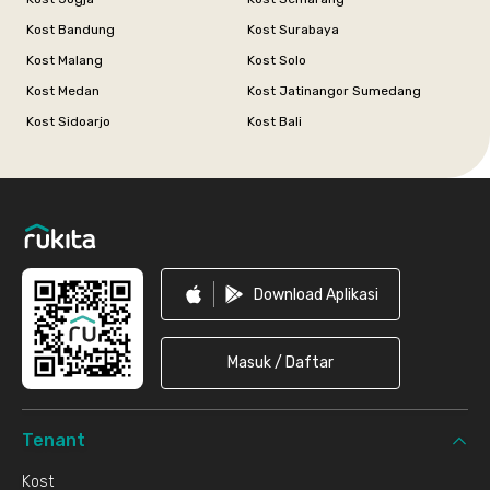
Kost Bandung
Kost Surabaya
Kost Malang
Kost Solo
Kost Medan
Kost Jatinangor Sumedang
Kost Sidoarjo
Kost Bali
Footer
Download Aplikasi
Masuk / Daftar
Tenant
Kost