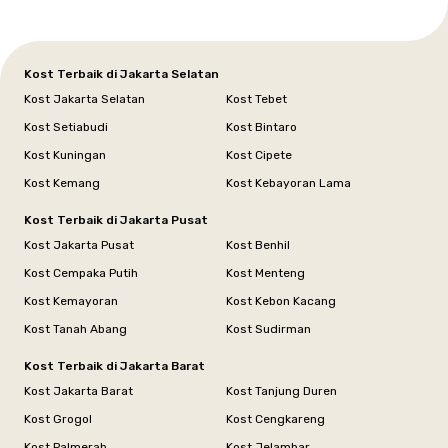
Kost Terbaik di Jakarta Selatan
Kost Jakarta Selatan
Kost Tebet
Kost Setiabudi
Kost Bintaro
Kost Kuningan
Kost Cipete
Kost Kemang
Kost Kebayoran Lama
Kost Terbaik di Jakarta Pusat
Kost Jakarta Pusat
Kost Benhil
Kost Cempaka Putih
Kost Menteng
Kost Kemayoran
Kost Kebon Kacang
Kost Tanah Abang
Kost Sudirman
Kost Terbaik di Jakarta Barat
Kost Jakarta Barat
Kost Tanjung Duren
Kost Grogol
Kost Cengkareng
Kost Palmerah
Kost Jelambar