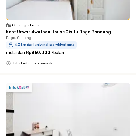
Coliving
•
Putra
Kost Urwatulwutsqo House Cisitu Dago Bandung
Dago, Coblong
4.3 km dari universitas widyatama
mulai dari
Rp850.000
/
bulan
Lihat info lebih banyak
Close