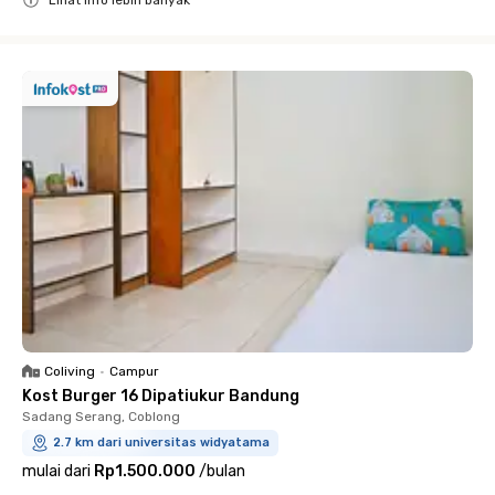
Lihat info lebih banyak
Close
Coliving
•
Campur
Kost Burger 16 Dipatiukur Bandung
Sadang Serang, Coblong
2.7 km dari universitas widyatama
mulai dari
Rp1.500.000
/
bulan