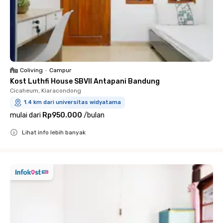
Coliving
•
Campur
Kost Luthfi House SBVII Antapani Bandung
Cicaheum, Kiaracondong
1.4 km dari universitas widyatama
mulai dari
Rp950.000
/
bulan
Lihat info lebih banyak
Close