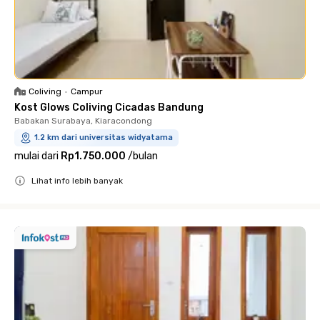
Coliving
•
Campur
Kost Glows Coliving Cicadas Bandung
Babakan Surabaya, Kiaracondong
1.2 km dari universitas widyatama
mulai dari
Rp1.750.000
/
bulan
Lihat info lebih banyak
Close