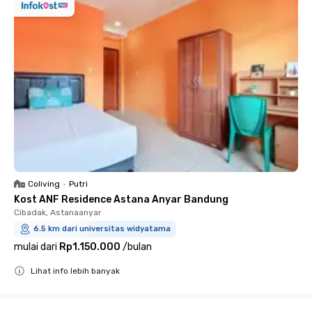
Coliving
•
Putri
Kost ANF Residence Astana Anyar Bandung
Cibadak, Astanaanyar
6.5 km dari universitas widyatama
mulai dari
Rp1.150.000
/
bulan
Lihat info lebih banyak
Close