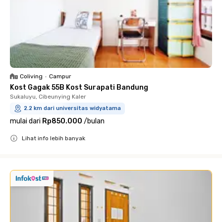
Coliving
•
Campur
Kost Gagak 55B Kost Surapati Bandung
Sukaluyu, Cibeunying Kaler
2.2 km dari universitas widyatama
mulai dari
Rp850.000
/
bulan
Lihat info lebih banyak
Close