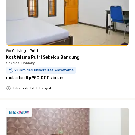
Coliving
•
Putri
Kost Wisma Putri Sekeloa Bandung
Sekeloa, Coblong
2.8 km dari universitas widyatama
mulai dari
Rp950.000
/
bulan
Lihat info lebih banyak
Close