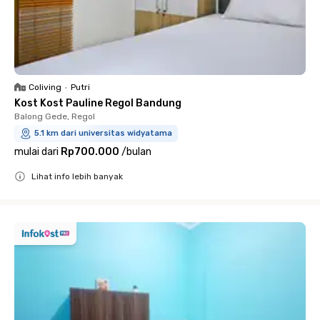
Coliving
•
Putri
Kost Kost Pauline Regol Bandung
Balong Gede, Regol
5.1 km dari universitas widyatama
mulai dari
Rp700.000
/
bulan
Lihat info lebih banyak
Close