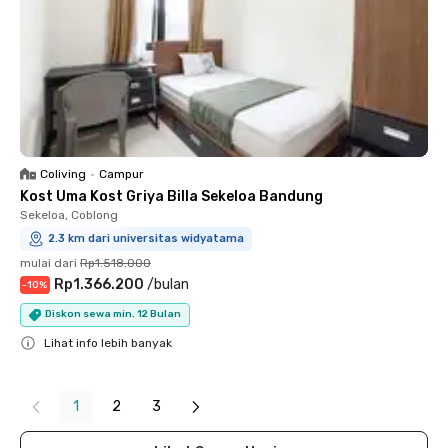
Coliving
•
Campur
Kost Uma Kost Griya Billa Sekeloa Bandung
Sekeloa, Coblong
2.3 km dari universitas widyatama
mulai dari
Rp1.518.000
Rp1.366.200
/
bulan
-
10
%
Diskon sewa min. 12 Bulan
Lihat info lebih banyak
Close
1
2
3