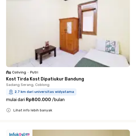
Coliving
•
Putri
Kost Tirda Kost Dipatiukur Bandung
Sadang Serang, Coblong
2.7 km dari universitas widyatama
mulai dari
Rp800.000
/
bulan
Lihat info lebih banyak
Close