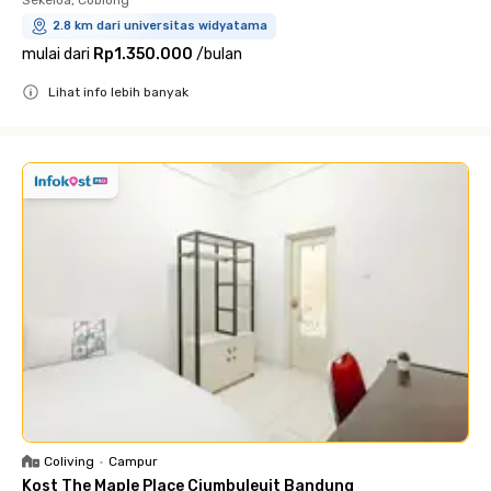
Sekeloa, Coblong
2.8 km dari universitas widyatama
mulai dari
Rp1.350.000
/
bulan
Lihat info lebih banyak
Close
Coliving
•
Campur
Kost The Maple Place Ciumbuleuit Bandung