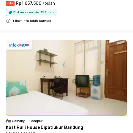
Rp1.657.500
/
bulan
-
15
%
Diskon sewa min. 12 Bulan
Lihat info lebih banyak
Close
Coliving
•
Campur
Kost Rulli House Dipatiukur Bandung