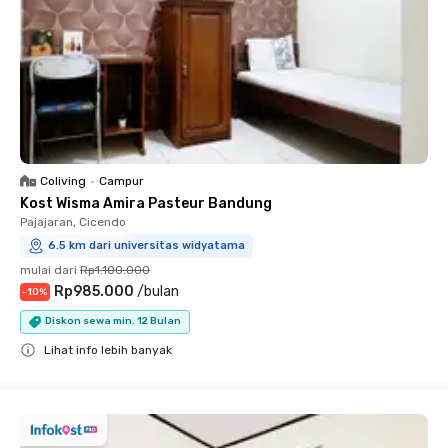
Coliving
•
Campur
Kost Wisma Amira Pasteur Bandung
Pajajaran, Cicendo
6.5 km dari universitas widyatama
mulai dari
Rp1.100.000
Rp985.000
/
bulan
-
10
%
Diskon sewa min. 12 Bulan
Lihat info lebih banyak
Close