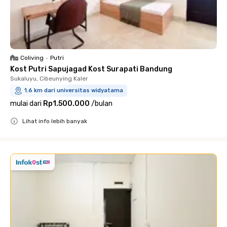
Coliving
•
Putri
Kost Putri Sapujagad Kost Surapati Bandung
Sukaluyu, Cibeunying Kaler
1.6 km dari universitas widyatama
mulai dari
Rp1.500.000
/
bulan
Lihat info lebih banyak
Close