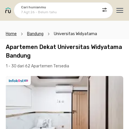
Cari hunianmu
7 Agt 26 - Belum tahu
Ope
Home
Bandung
Universitas Widyatama
Apartemen Dekat Universitas Widyatama
Bandung
1 - 30 dari 62 Apartemen
Tersedia