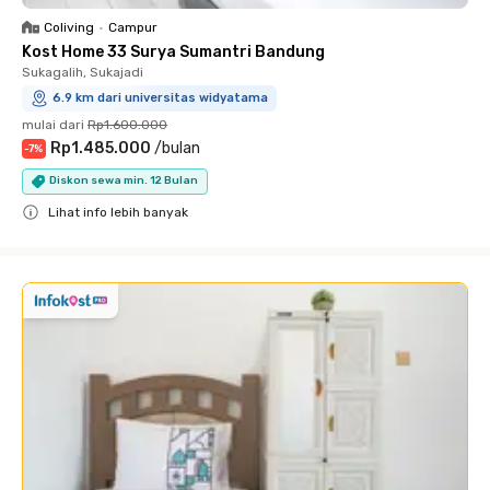
Coliving
•
Campur
Kost Home 33 Surya Sumantri Bandung
Sukagalih, Sukajadi
6.9 km dari universitas widyatama
mulai dari
Rp1.600.000
Rp1.485.000
/
bulan
-
7
%
Diskon sewa min. 12 Bulan
Lihat info lebih banyak
Close