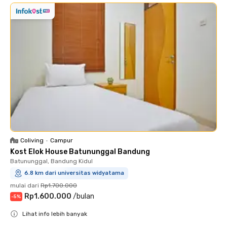
Coliving
•
Campur
Kost Elok House Batununggal Bandung
Batununggal, Bandung Kidul
6.8 km dari universitas widyatama
mulai dari
Rp1.700.000
Rp1.600.000
/
bulan
-
5
%
Lihat info lebih banyak
Close