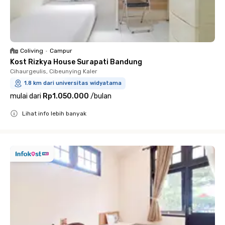
Coliving
•
Campur
Kost Rizkya House Surapati Bandung
Cihaurgeulis, Cibeunying Kaler
1.8 km dari universitas widyatama
mulai dari
Rp1.050.000
/
bulan
Lihat info lebih banyak
Close