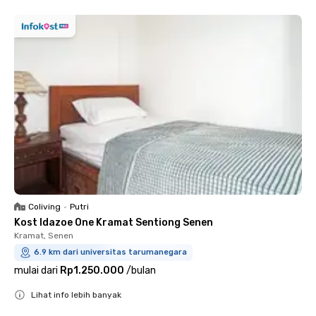
Coliving
•
Putri
Kost Idazoe One Kramat Sentiong Senen
Kramat, Senen
6.9 km dari universitas tarumanegara
mulai dari
Rp1.250.000
/
bulan
Lihat info lebih banyak
Close