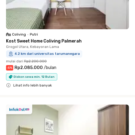
Coliving
•
Putri
Kost Sweet Home Coliving Palmerah
Grogol Utara, Kebayoran Lama
4.2 km dari universitas tarumanegara
mulai dari
Rp2.200.000
Rp2.085.000
/
bulan
-
5
%
Diskon sewa min. 12 Bulan
Lihat info lebih banyak
Close