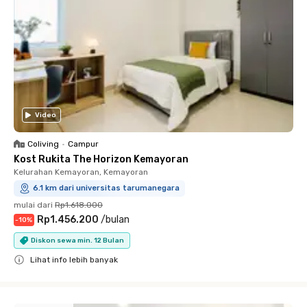
Video
Coliving
•
Campur
Kost Rukita The Horizon Kemayoran
Kelurahan Kemayoran, Kemayoran
6.1 km dari universitas tarumanegara
mulai dari
Rp1.618.000
Rp1.456.200
/
bulan
-
10
%
Diskon sewa min. 12 Bulan
Lihat info lebih banyak
Close