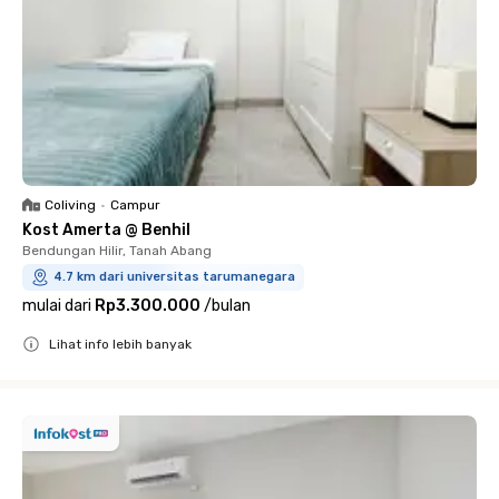
Coliving
•
Campur
Kost Amerta @ Benhil
Bendungan Hilir, Tanah Abang
4.7 km dari universitas tarumanegara
mulai dari
Rp3.300.000
/
bulan
Lihat info lebih banyak
Close