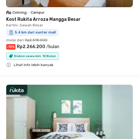
Coliving
•
Campur
Kost Rukita Arroza Mangga Besar
Kartini, Sawah Besar
5.4 km dari sunter mall
mulai dari
Rp2.518.000
Rp2.266.200
/
bulan
-
10
%
Diskon sewa min. 12 Bulan
Lihat info lebih banyak
Close