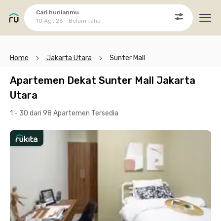
Cari hunianmu
10 Agt 26 - Belum tahu
Ope
Home
Jakarta Utara
Sunter Mall
Apartemen Dekat Sunter Mall Jakarta
Utara
1 - 30 dari 98 Apartemen
Tersedia