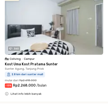
360
Coliving
•
Campur
Kost Uma Kost Pratama Sunter
Sunter Agung, Tanjung Priok
2.8 km dari sunter mall
mulai dari
Rp2.618.000
Rp2.268.000
/
bulan
-
13
%
Lihat info lebih banyak
Close