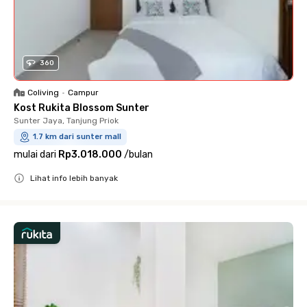
360
Coliving
•
Campur
Kost Rukita Blossom Sunter
Sunter Jaya, Tanjung Priok
1.7 km dari sunter mall
mulai dari
Rp3.018.000
/
bulan
Lihat info lebih banyak
Close