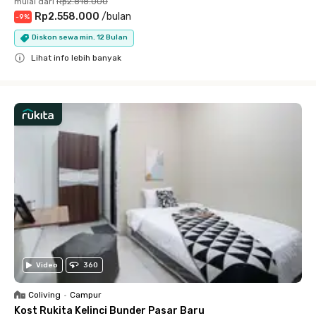
mulai dari
Rp2.818.000
Rp2.558.000
/
bulan
-
9
%
Diskon sewa min. 12 Bulan
Lihat info lebih banyak
Close
Video
360
Coliving
•
Campur
Kost Rukita Kelinci Bunder Pasar Baru