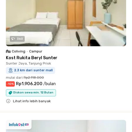
360
Coliving
•
Campur
Kost Rukita Beryl Sunter
Sunter Jaya, Tanjung Priok
2.3 km dari sunter mall
mulai dari
Rp2.118.000
Rp1.906.200
/
bulan
-
10
%
Diskon sewa min. 12 Bulan
Lihat info lebih banyak
Close