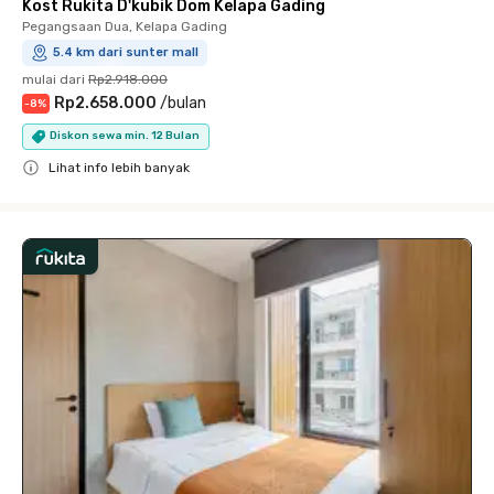
Kost Rukita D'kubik Dom Kelapa Gading
Pegangsaan Dua, Kelapa Gading
5.4 km dari sunter mall
mulai dari
Rp2.918.000
Rp2.658.000
/
bulan
-
8
%
Diskon sewa min. 12 Bulan
Lihat info lebih banyak
Close