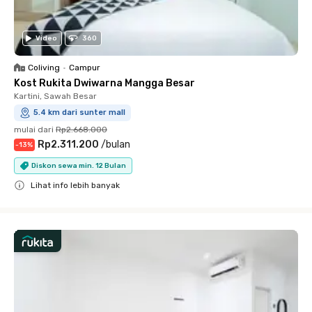
Video
360
Coliving
•
Campur
Kost Rukita Dwiwarna Mangga Besar
Kartini, Sawah Besar
5.4 km dari sunter mall
mulai dari
Rp2.668.000
Rp2.311.200
/
bulan
-
13
%
Diskon sewa min. 12 Bulan
Lihat info lebih banyak
Close