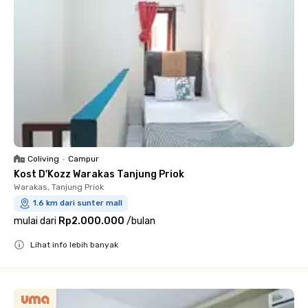
Coliving
•
Campur
Kost D'Kozz Warakas Tanjung Priok
Warakas, Tanjung Priok
1.6 km dari sunter mall
mulai dari
Rp2.000.000
/
bulan
Lihat info lebih banyak
Close