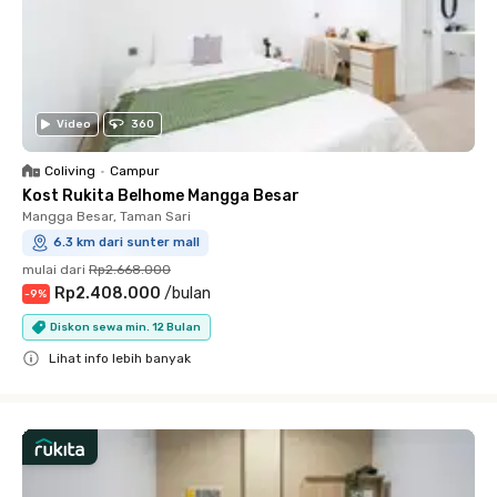
Video
360
Coliving
•
Campur
Kost Rukita Belhome Mangga Besar
Mangga Besar, Taman Sari
6.3 km dari sunter mall
mulai dari
Rp2.668.000
Rp2.408.000
/
bulan
-
9
%
Diskon sewa min. 12 Bulan
Lihat info lebih banyak
Close