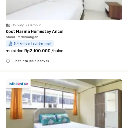
Coliving
•
Campur
Kost Marina Homestay Ancol
Ancol, Pademangan
5.4 km dari sunter mall
mulai dari
Rp2.100.000
/
bulan
Lihat info lebih banyak
Close