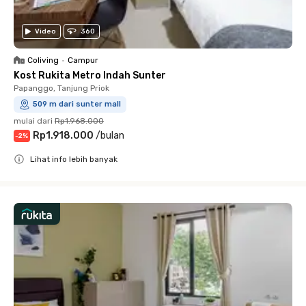
Video
360
Coliving
•
Campur
Kost Rukita Metro Indah Sunter
Papanggo, Tanjung Priok
509 m dari sunter mall
mulai dari
Rp1.968.000
Rp1.918.000
/
bulan
-
2
%
Lihat info lebih banyak
Close