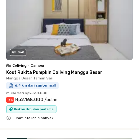
360
Coliving
•
Campur
Kost Rukita Pumpkin Coliving Mangga Besar
Mangga Besar, Taman Sari
6.4 km dari sunter mall
mulai dari
Rp2.318.000
Rp2.168.000
/
bulan
-
6
%
Diskon di bulan pertama
Lihat info lebih banyak
Close