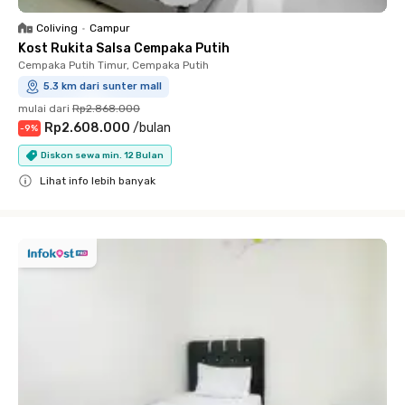
Coliving
•
Campur
Kost Rukita Salsa Cempaka Putih
Cempaka Putih Timur, Cempaka Putih
5.3 km dari sunter mall
mulai dari
Rp2.868.000
Rp2.608.000
/
bulan
-
9
%
Diskon sewa min. 12 Bulan
Lihat info lebih banyak
Close