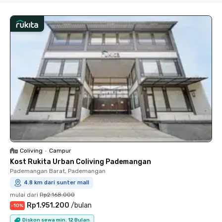
Coliving
•
Campur
Kost Rukita Urban Coliving Pademangan
Pademangan Barat, Pademangan
4.8 km dari sunter mall
mulai dari
Rp2.168.000
Rp1.951.200
/
bulan
-
10
%
Diskon sewa min. 12 Bulan