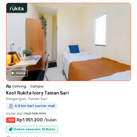
Video
Coliving
•
Campur
Kost Rukita Ivory Taman Sari
Keagungan, Taman Sari
6.8 km dari sunter mall
mulai dari
Rp2.168.000
Rp1.951.200
/
bulan
-
10
%
Diskon sewa min. 12 Bulan