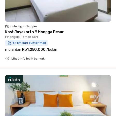
Coliving
•
Campur
Kost Jayakarta 9 Mangga Besar
Pinangsia, Taman Sari
6.1 km dari sunter mall
mulai dari
Rp1.250.000
/
bulan
Lihat info lebih banyak
Close