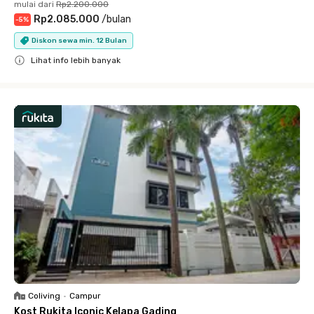
mulai dari
Rp2.200.000
Rp2.085.000
/
bulan
-
5
%
Diskon sewa min. 12 Bulan
Lihat info lebih banyak
Close
Coliving
•
Campur
Kost Rukita Iconic Kelapa Gading