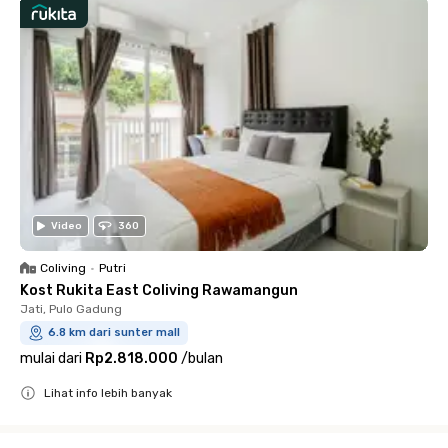
Video
360
Coliving
•
Putri
Kost Rukita East Coliving Rawamangun
Jati, Pulo Gadung
6.8 km dari sunter mall
mulai dari
Rp2.818.000
/
bulan
Lihat info lebih banyak
Close