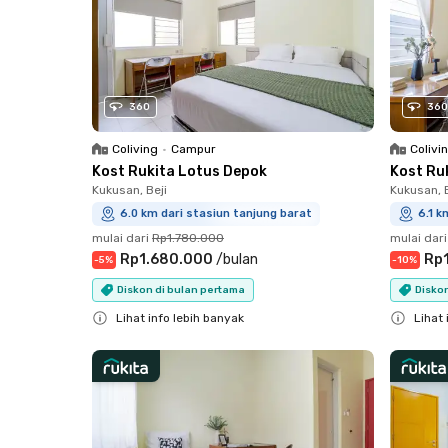
360
360
Coliving
•
Campur
Colivi
Kost Rukita Lotus Depok
Kost Ru
Kukusan, Beji
Kukusan, B
6.0 km dari stasiun tanjung barat
6.1 k
mulai dari
Rp1.780.000
mulai dari
Rp1.680.000
/
bulan
Rp
-
5
%
-
10
%
Diskon di bulan pertama
Diskon
Lihat info lebih banyak
Lihat 
Close
Close