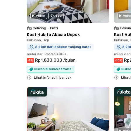
Video
360
Vide
Coliving
•
Putri
Colivi
Kost Rukita Akasia Depok
Kost Ru
Kukusan, Beji
Kukusan, B
6.2 km dari stasiun tanjung barat
6.2 k
mulai dari
Rp1.930.000
mulai dari
Rp1.830.000
/
bulan
Rp
-
5
%
-
10
%
Diskon di bulan pertama
Diskon
Lihat info lebih banyak
Lihat 
Close
Close
360
Vide