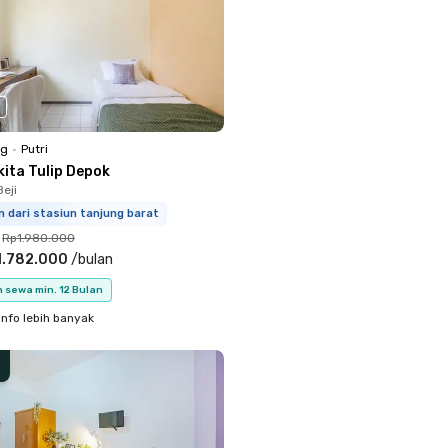
ng
•
Putri
kita Tulip Depok
eji
m dari stasiun tanjung barat
Rp1.980.000
1.782.000
/
bulan
 sewa min. 12 Bulan
info lebih banyak