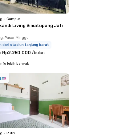
ng
•
Campur
ikandi Living Simatupang Jati
g, Pasar Minggu
m dari stasiun tanjung barat
i
Rp2.250.000
/
bulan
info lebih banyak
ng
•
Putri