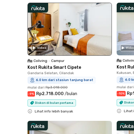
Close
Close
Video
Vide
Colivi
Coliving
•
Campur
Kost Ru
Kost Rukita Smart Cipete
Kukusan, B
Gandaria Selatan, Cilandak
6.0 k
6.0 km dari stasiun tanjung barat
mulai dari
mulai dari
Rp3.018.000
Rp
Rp2.718.000
/
bulan
-
10
%
-
9
%
Diskon
Diskon di bulan pertama
Lihat 
Lihat info lebih banyak
Close
Close