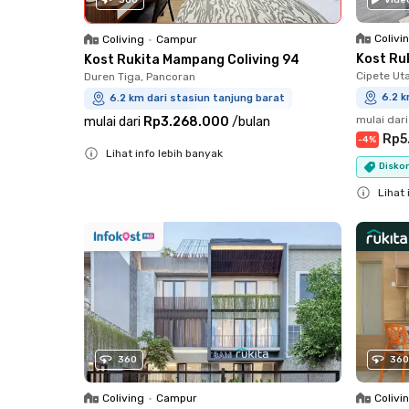
Colivi
Coliving
•
Campur
Kost Ru
Kost Rukita Mampang Coliving 94
Cipete Ut
Duren Tiga, Pancoran
6.2 k
6.2 km dari stasiun tanjung barat
mulai dari
mulai dari
Rp3.268.000
/
bulan
Rp5
-
4
%
Lihat info lebih banyak
Diskon
Close
Lihat 
Close
360
360
Coliving
•
Campur
Colivi