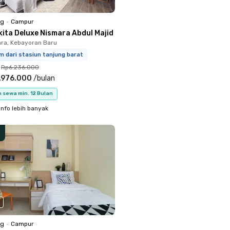
ng
•
Campur
kita Deluxe Nismara Abdul Majid
ara, Kebayoran Baru
m dari stasiun tanjung barat
Rp6.236.000
.976.000
/
bulan
 sewa min. 12 Bulan
info lebih banyak
ng
•
Campur