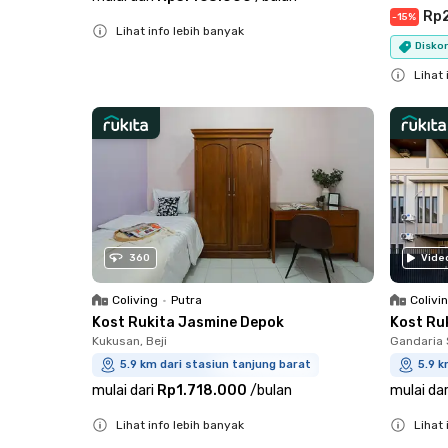
Rp
-
15
%
Lihat info lebih banyak
Disko
Close
Lihat 
Close
360
Vide
Coliving
•
Putra
Colivi
Kost Rukita Jasmine Depok
Kost Ru
Kukusan, Beji
Gandaria 
5.9 km dari stasiun tanjung barat
5.9 k
mulai dari
Rp1.718.000
/
bulan
mulai dar
Lihat info lebih banyak
Lihat 