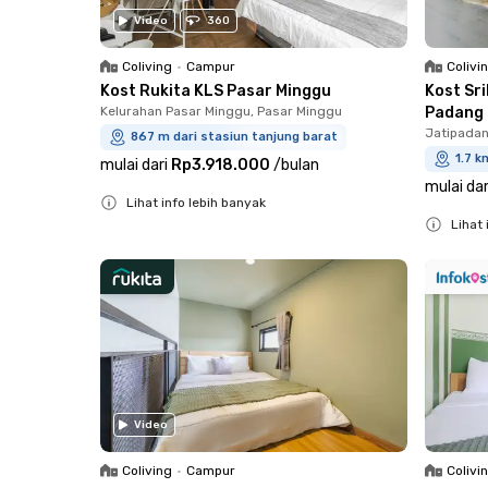
Video
360
Coliving
•
Campur
Colivi
Kost Rukita KLS Pasar Minggu
Kost Sr
Kelurahan Pasar Minggu, Pasar Minggu
Padang
Jatipadan
867 m dari stasiun tanjung barat
1.7 k
mulai dari
Rp3.918.000
/
bulan
mulai dar
Lihat info lebih banyak
Lihat 
Close
Close
Video
Coliving
•
Campur
Colivi