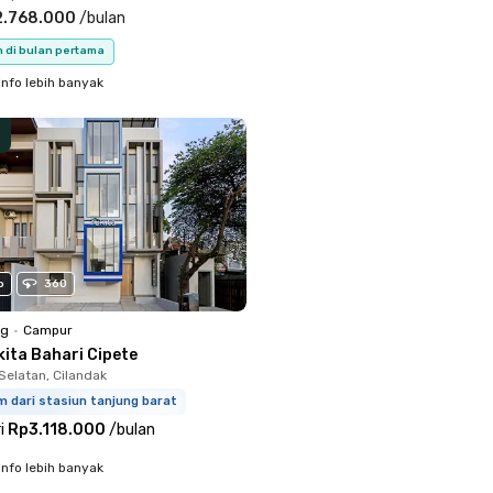
2.768.000
/
bulan
n di bulan pertama
info lebih banyak
o
360
ng
•
Campur
kita Bahari Cipete
Selatan, Cilandak
m dari stasiun tanjung barat
i
Rp3.118.000
/
bulan
info lebih banyak