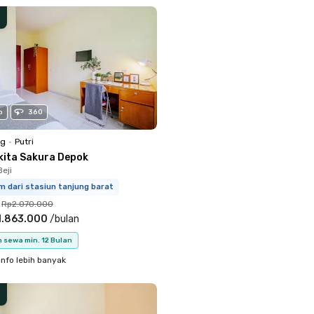
o
360
ng
•
Putri
kita Sakura Depok
eji
m dari stasiun tanjung barat
Rp2.070.000
1.863.000
/
bulan
 sewa min. 12 Bulan
info lebih banyak