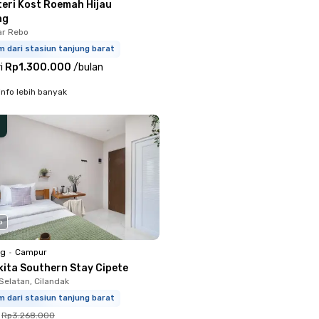
teri Kost Roemah Hijau
ng
ar Rebo
m dari stasiun tanjung barat
i
Rp1.300.000
/
bulan
info lebih banyak
o
ng
•
Campur
kita Southern Stay Cipete
Selatan, Cilandak
m dari stasiun tanjung barat
Rp3.268.000