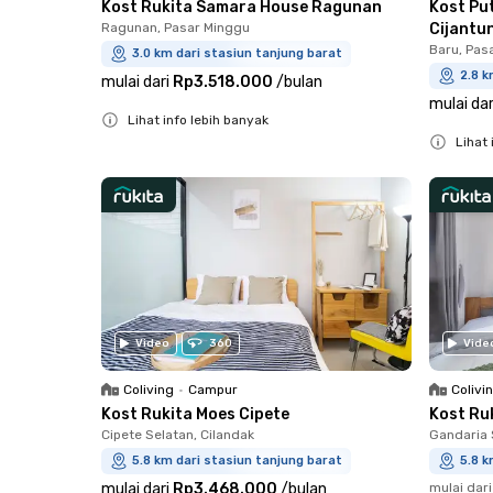
Kost Rukita Samara House Ragunan
Kost Pu
Ragunan, Pasar Minggu
Cijantu
Baru, Pas
3.0 km dari stasiun tanjung barat
2.8 k
mulai dari
Rp3.518.000
/
bulan
mulai dar
Lihat info lebih banyak
Lihat 
Close
Close
Video
360
Vide
Coliving
•
Campur
Colivi
Kost Rukita Moes Cipete
Kost Ru
Cipete Selatan, Cilandak
Gandaria 
5.8 km dari stasiun tanjung barat
5.8 k
mulai dari
Rp3.468.000
/
bulan
mulai dari