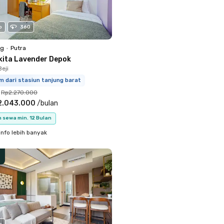
o
360
ng
•
Putra
kita Lavender Depok
eji
m dari stasiun tanjung barat
Rp2.270.000
2.043.000
/
bulan
 sewa min. 12 Bulan
info lebih banyak
o