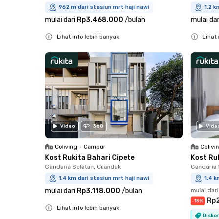
962 m dari stasiun mrt haji nawi
1.2 k
mulai dari
Rp3.468.000
/
bulan
mulai dar
Lihat info lebih banyak
Lihat 
Close
Close
Video
360
Vide
Coliving
•
Campur
Colivi
Kost Rukita Bahari Cipete
Kost Ru
Gandaria Selatan, Cilandak
Gandaria 
1.4 km dari stasiun mrt haji nawi
1.4 k
mulai dari
Rp3.118.000
/
bulan
mulai dari
Rp
-
15
%
Lihat info lebih banyak
Disko