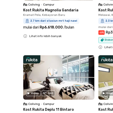
Coliving
•
Campur
Colivi
Kost Rukita Magnolia Gandaria
Kost Ru
Kramat Pela, Kebayoran Baru
Melawai, 
2.7 km dari stasiun mrt haji nawi
2.3 k
mulai dari
Rp6.618.000
/
bulan
mulai dari
Rp3
-
6
%
Lihat info lebih banyak
Diskon
Close
Lihat 
Close
Video
360
Vide
Coliving
•
Campur
Colivi
Kost Rukita Deplu 11 Bintaro
Kost Ru