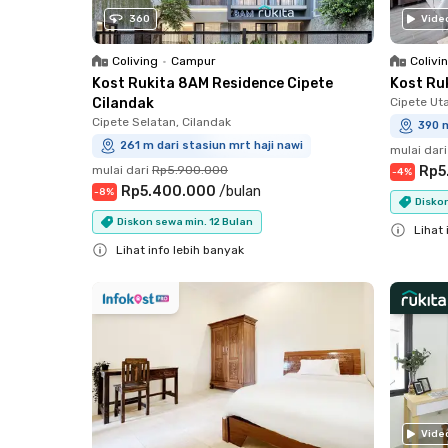
360
Vide
Coliving
•
Campur
Colivi
Kost Rukita 8AM Residence Cipete
Kost Ru
Cilandak
Cipete Ut
Cipete Selatan, Cilandak
390 m
261 m dari stasiun mrt haji nawi
mulai dari
mulai dari
Rp5.900.000
Rp5
-
4
%
Rp5.400.000
/
bulan
-
8
%
Diskon
Diskon sewa min. 12 Bulan
Lihat 
Lihat info lebih banyak
Close
Close
Vide