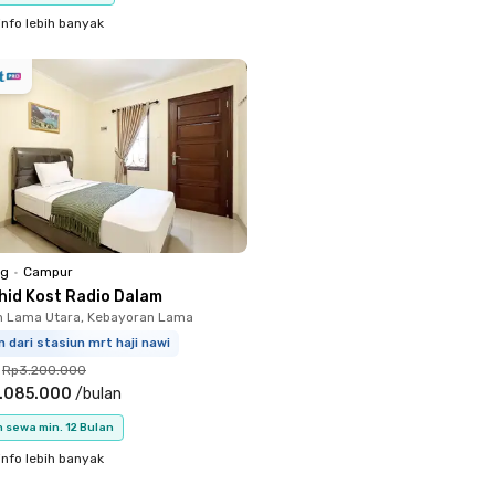
info lebih banyak
ng
•
Campur
hid Kost Radio Dalam
n Lama Utara, Kebayoran Lama
m dari stasiun mrt haji nawi
Rp3.200.000
.085.000
/
bulan
 sewa min. 12 Bulan
info lebih banyak