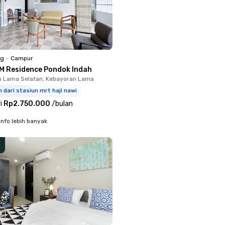
ng
•
Campur
M Residence Pondok Indah
n Lama Selatan, Kebayoran Lama
m dari stasiun mrt haji nawi
i
Rp2.750.000
/
bulan
info lebih banyak
o