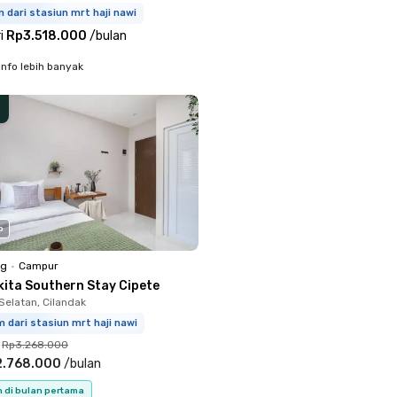
m dari stasiun mrt haji nawi
i
Rp3.518.000
/
bulan
info lebih banyak
o
ng
•
Campur
kita Southern Stay Cipete
Selatan, Cilandak
m dari stasiun mrt haji nawi
Rp3.268.000
2.768.000
/
bulan
n di bulan pertama