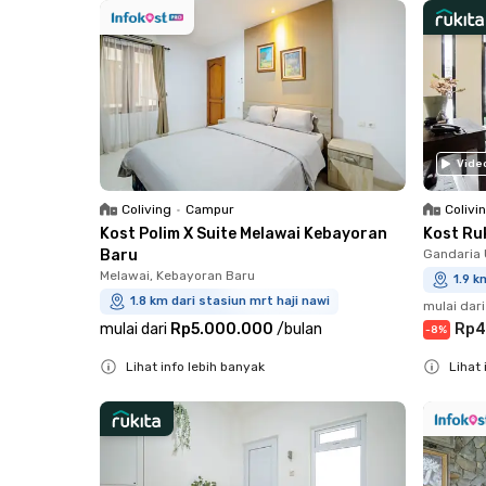
Vide
Coliving
•
Campur
Colivi
Kost Polim X Suite Melawai Kebayoran
Kost Ru
Baru
Gandaria 
Melawai, Kebayoran Baru
1.9 k
1.8 km dari stasiun mrt haji nawi
mulai dari
mulai dari
Rp5.000.000
/
bulan
Rp4
-
8
%
Lihat info lebih banyak
Lihat 
Close
Close