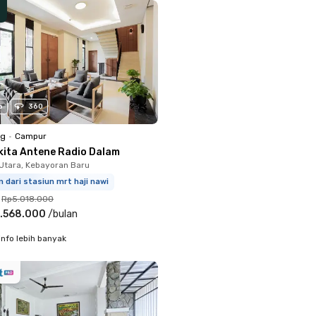
o
360
ng
•
Campur
kita Antene Radio Dalam
Utara, Kebayoran Baru
m dari stasiun mrt haji nawi
Rp5.018.000
.568.000
/
bulan
info lebih banyak