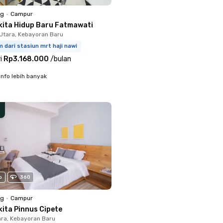
ng
•
Campur
kita Hidup Baru Fatmawati
Utara, Kebayoran Baru
 dari stasiun mrt haji nawi
i
Rp3.168.000
/
bulan
info lebih banyak
o
360
ng
•
Campur
kita Pinnus Cipete
ara, Kebayoran Baru