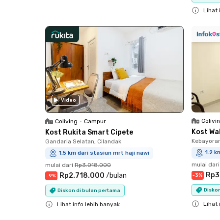
Close
Lihat 
Close
Video
Colivi
Coliving
•
Campur
Kost Wa
Kost Rukita Smart Cipete
Kebayora
Gandaria Selatan, Cilandak
1.2 k
1.5 km dari stasiun mrt haji nawi
mulai dari
mulai dari
Rp3.018.000
Rp3
Rp2.718.000
/
bulan
-
3
%
-
9
%
Diskon
Diskon di bulan pertama
Lihat 
Lihat info lebih banyak
Close
Close