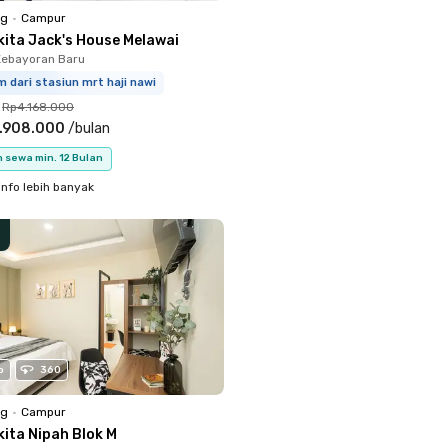
ng
•
Campur
kita Jack's House Melawai
Kebayoran Baru
m dari stasiun mrt haji nawi
Rp4.168.000
.908.000
/
bulan
 sewa min. 12 Bulan
info lebih banyak
o
360
ng
•
Campur
kita Nipah Blok M