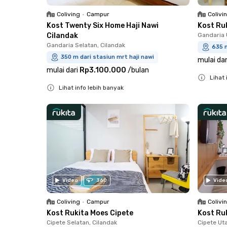
Coliving
•
Campur
Colivi
Kost Twenty Six Home Haji Nawi
Kost Ru
Cilandak
Gandaria 
Gandaria Selatan, Cilandak
635 m
350 m dari stasiun mrt haji nawi
mulai dar
mulai dari
Rp3.100.000
/
bulan
Lihat 
Lihat info lebih banyak
Close
Close
Video
360
Vide
Coliving
•
Campur
Colivi
Kost Rukita Moes Cipete
Kost Ru
Cipete Selatan, Cilandak
Cipete Ut