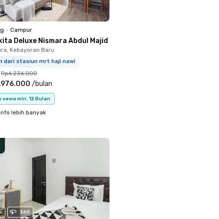
o
ng
•
Campur
kita Deluxe Nismara Abdul Majid
ara, Kebayoran Baru
 dari stasiun mrt haji nawi
Rp6.236.000
.976.000
/
bulan
 sewa min. 12 Bulan
info lebih banyak
o
360