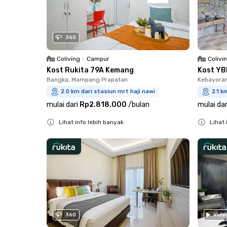
360
Coliving
•
Campur
Colivi
Kost Rukita 79A Kemang
Kost YB
Bangka, Mampang Prapatan
Kebayora
2.0 km dari stasiun mrt haji nawi
2.1 k
mulai dari
Rp2.818.000
/
bulan
mulai dar
Lihat info lebih banyak
Lihat 
Close
Close
360
Vide