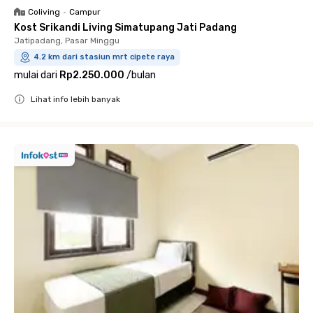
Coliving
•
Campur
Kost Srikandi Living Simatupang Jati Padang
Jatipadang, Pasar Minggu
4.2 km dari stasiun mrt cipete raya
mulai dari
Rp2.250.000
/
bulan
Lihat info lebih banyak
Close