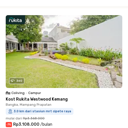
Close
360
Coliving
•
Campur
Kost Rukita Westwood Kemang
Bangka, Mampang Prapatan
3.0 km dari stasiun mrt cipete raya
mulai dari
Rp3.368.000
Rp3.108.000
/
bulan
-
7
%