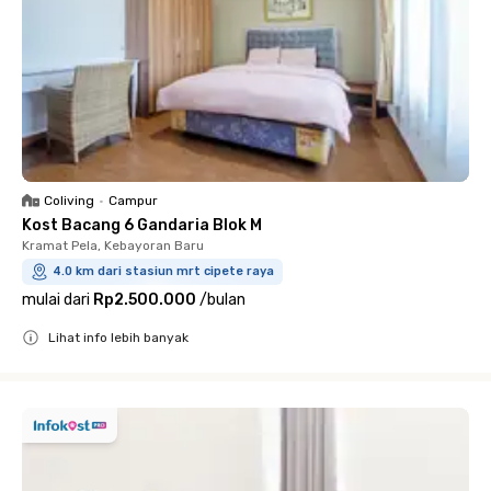
Coliving
•
Campur
Kost Bacang 6 Gandaria Blok M
Kramat Pela, Kebayoran Baru
4.0 km dari stasiun mrt cipete raya
mulai dari
Rp2.500.000
/
bulan
Lihat info lebih banyak
Close