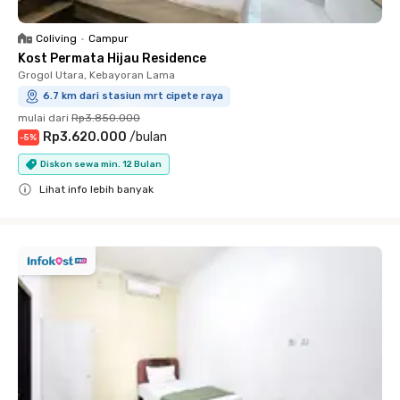
Coliving
•
Campur
Kost Permata Hijau Residence
Grogol Utara, Kebayoran Lama
6.7 km dari stasiun mrt cipete raya
mulai dari
Rp3.850.000
Rp3.620.000
/
bulan
-
5
%
Diskon sewa min. 12 Bulan
Lihat info lebih banyak
Close