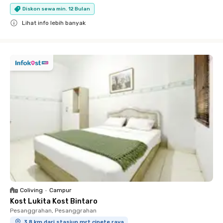
Diskon sewa min. 12 Bulan
Lihat info lebih banyak
Close
Coliving
•
Campur
Kost Lukita Kost Bintaro
Pesanggrahan, Pesanggrahan
3.8 km dari stasiun mrt cipete raya