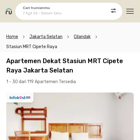
Cari hunianmu
7 Agt 26 - Belum tahu
Ope
Home
Jakarta Selatan
Cilandak
Stasiun MRT Cipete Raya
Apartemen Dekat Stasiun MRT Cipete
Raya Jakarta Selatan
1 - 30 dari 119 Apartemen
Tersedia