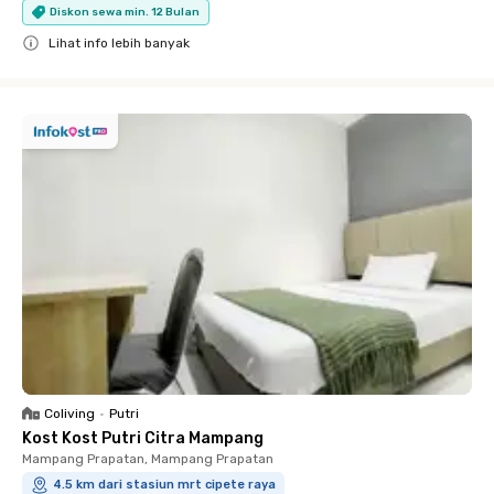
Diskon sewa min. 12 Bulan
Lihat info lebih banyak
Close
Coliving
•
Putri
Kost Kost Putri Citra Mampang
Mampang Prapatan, Mampang Prapatan
4.5 km dari stasiun mrt cipete raya