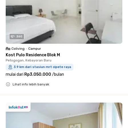
360
Coliving
•
Campur
Kost Pulo Residence Blok M
Petogogan, Kebayoran Baru
3.9 km dari stasiun mrt cipete raya
mulai dari
Rp3.050.000
/
bulan
Lihat info lebih banyak
Close