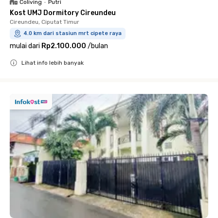
Coliving
•
Putri
Kost UMJ Dormitory Cireundeu
Cireundeu, Ciputat Timur
4.0 km dari stasiun mrt cipete raya
mulai dari
Rp2.100.000
/
bulan
Lihat info lebih banyak
Close