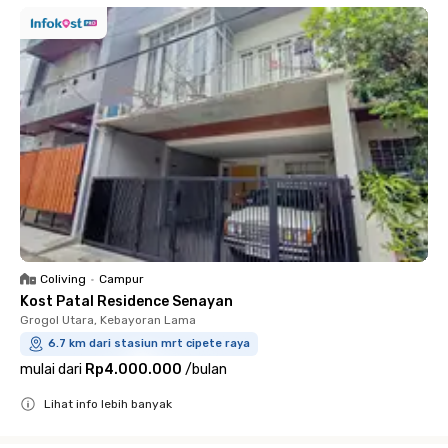
Coliving
•
Campur
Kost Patal Residence Senayan
Grogol Utara, Kebayoran Lama
6.7 km dari stasiun mrt cipete raya
mulai dari
Rp4.000.000
/
bulan
Lihat info lebih banyak
Close