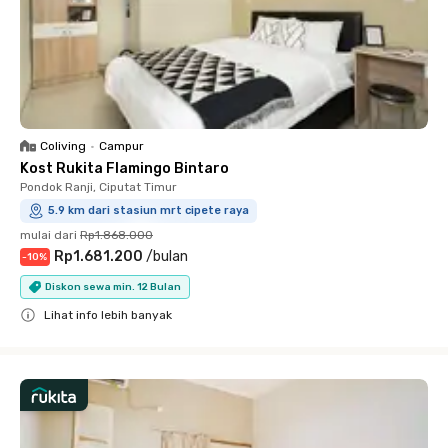
Coliving
•
Campur
Kost Rukita Flamingo Bintaro
Pondok Ranji, Ciputat Timur
5.9 km dari stasiun mrt cipete raya
mulai dari
Rp1.868.000
Rp1.681.200
/
bulan
-
10
%
Diskon sewa min. 12 Bulan
Lihat info lebih banyak
Close