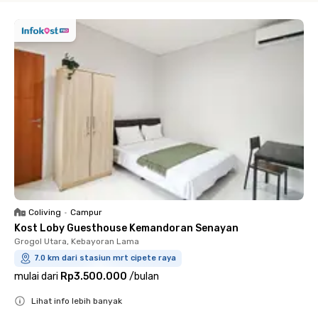
Coliving
•
Campur
Kost Loby Guesthouse Kemandoran Senayan
Grogol Utara, Kebayoran Lama
7.0 km dari stasiun mrt cipete raya
mulai dari
Rp3.500.000
/
bulan
Lihat info lebih banyak