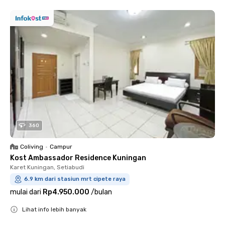
360
Coliving
•
Campur
Kost Ambassador Residence Kuningan
Karet Kuningan, Setiabudi
6.9 km dari stasiun mrt cipete raya
mulai dari
Rp4.950.000
/
bulan
Lihat info lebih banyak
Close