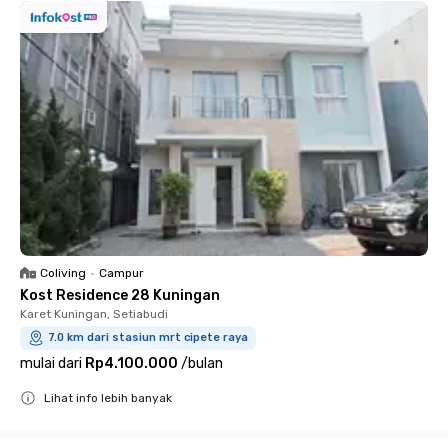
Coliving
•
Campur
Kost Residence 28 Kuningan
Karet Kuningan, Setiabudi
7.0 km dari stasiun mrt cipete raya
mulai dari
Rp4.100.000
/
bulan
Lihat info lebih banyak
Close