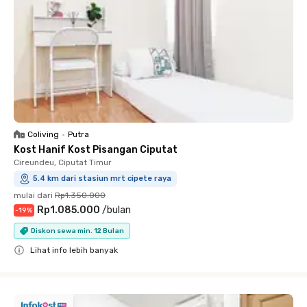
Coliving
•
Putra
Kost Hanif Kost Pisangan Ciputat
Cireundeu, Ciputat Timur
5.4 km dari stasiun mrt cipete raya
mulai dari
Rp1.350.000
Rp1.085.000
/
bulan
-
19
%
Diskon sewa min. 12 Bulan
Lihat info lebih banyak
Close