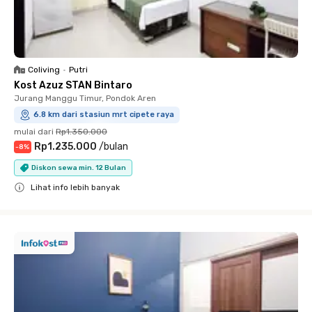
Coliving
•
Putri
Kost Azuz STAN Bintaro
Jurang Manggu Timur, Pondok Aren
6.8 km dari stasiun mrt cipete raya
mulai dari
Rp1.350.000
Rp1.235.000
/
bulan
-
8
%
Diskon sewa min. 12 Bulan
Lihat info lebih banyak
Close