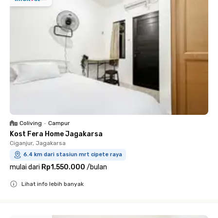
Coliving
•
Campur
Kost Fera Home Jagakarsa
Ciganjur, Jagakarsa
6.4 km dari stasiun mrt cipete raya
mulai dari
Rp1.550.000
/
bulan
Lihat info lebih banyak
Close