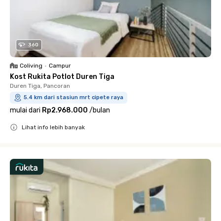
360
Coliving
•
Campur
Kost Rukita Potlot Duren Tiga
Duren Tiga, Pancoran
5.4 km dari stasiun mrt cipete raya
mulai dari
Rp2.968.000
/
bulan
Lihat info lebih banyak
Close