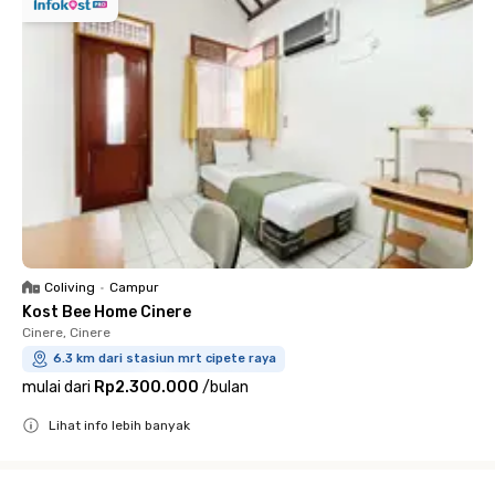
Coliving
•
Campur
Kost Bee Home Cinere
Cinere, Cinere
6.3 km dari stasiun mrt cipete raya
mulai dari
Rp2.300.000
/
bulan
Lihat info lebih banyak
Close