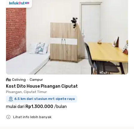
Coliving
•
Campur
Kost Dito House Pisangan Ciputat
Pisangan, Ciputat Timur
6.5 km dari stasiun mrt cipete raya
mulai dari
Rp1.300.000
/
bulan
Lihat info lebih banyak
Close