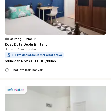
Coliving
•
Campur
Kost Duta Deplu Bintaro
Bintaro, Pesanggrahan
3.4 km dari stasiun mrt cipete raya
mulai dari
Rp2.600.000
/
bulan
Lihat info lebih banyak
Close