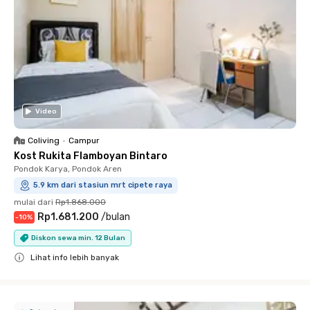
Video
Coliving
•
Campur
Kost Rukita Flamboyan Bintaro
Pondok Karya, Pondok Aren
5.9 km dari stasiun mrt cipete raya
mulai dari
Rp1.868.000
Rp1.681.200
/
bulan
-
10
%
Diskon sewa min. 12 Bulan
Lihat info lebih banyak
Close