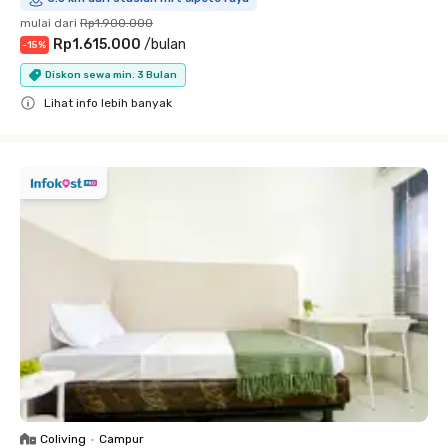
mulai dari
Rp1.900.000
Rp1.615.000
/
bulan
-
15
%
Diskon sewa min. 3 Bulan
Lihat info lebih banyak
Close
Coliving
•
Campur