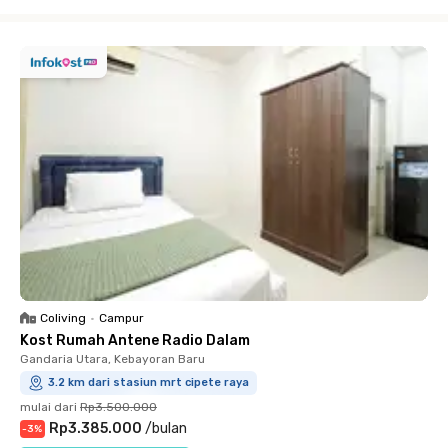
Close
Coliving
•
Campur
Kost Rumah Antene Radio Dalam
Gandaria Utara, Kebayoran Baru
3.2 km dari stasiun mrt cipete raya
mulai dari
Rp3.500.000
Rp3.385.000
/
bulan
-
3
%