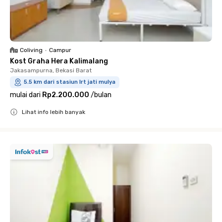
Coliving
•
Campur
Kost Graha Hera Kalimalang
Jakasampurna, Bekasi Barat
5.5 km dari stasiun lrt jati mulya
mulai dari
Rp2.200.000
/
bulan
Lihat info lebih banyak
Close