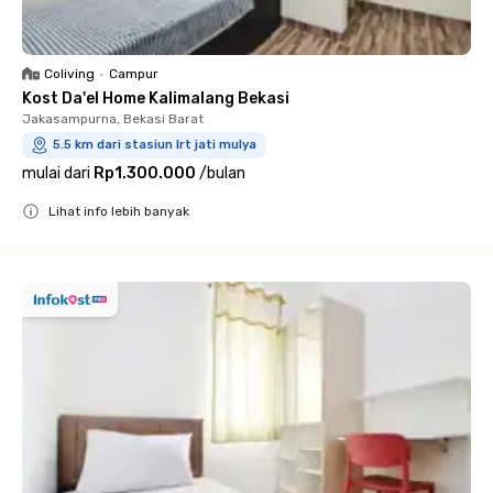
Coliving
•
Campur
Kost Da'el Home Kalimalang Bekasi
Jakasampurna, Bekasi Barat
5.5 km dari stasiun lrt jati mulya
mulai dari
Rp1.300.000
/
bulan
Lihat info lebih banyak
Close