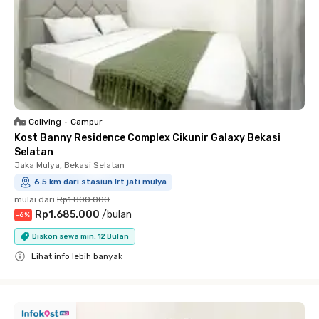
Coliving
•
Campur
Kost Banny Residence Complex Cikunir Galaxy Bekasi
Selatan
Jaka Mulya, Bekasi Selatan
6.5 km dari stasiun lrt jati mulya
mulai dari
Rp1.800.000
Rp1.685.000
/
bulan
-
6
%
Diskon sewa min. 12 Bulan
Lihat info lebih banyak
Close