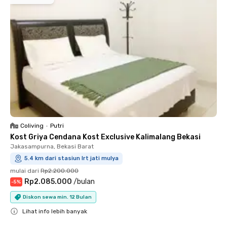
Coliving
•
Putri
Kost Griya Cendana Kost Exclusive Kalimalang Bekasi
Jakasampurna, Bekasi Barat
5.4 km dari stasiun lrt jati mulya
mulai dari
Rp2.200.000
Rp2.085.000
/
bulan
-
5
%
Diskon sewa min. 12 Bulan
Lihat info lebih banyak
Close