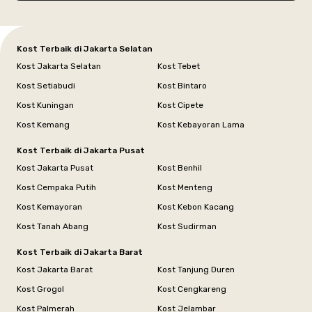
Kost Terbaik di Jakarta Selatan
Kost Jakarta Selatan
Kost Tebet
Kost Setiabudi
Kost Bintaro
Kost Kuningan
Kost Cipete
Kost Kemang
Kost Kebayoran Lama
Kost Terbaik di Jakarta Pusat
Kost Jakarta Pusat
Kost Benhil
Kost Cempaka Putih
Kost Menteng
Kost Kemayoran
Kost Kebon Kacang
Kost Tanah Abang
Kost Sudirman
Kost Terbaik di Jakarta Barat
Kost Jakarta Barat
Kost Tanjung Duren
Kost Grogol
Kost Cengkareng
Kost Palmerah
Kost Jelambar