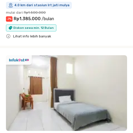
4.0 km dari stasiun lrt jati mulya
mulai dari
Rp1.500.000
Rp1.385.000
/
bulan
-
7
%
Diskon sewa min. 12 Bulan
Lihat info lebih banyak
Close