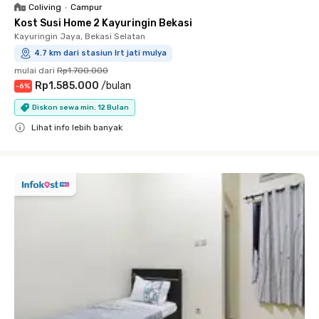
Coliving
•
Campur
Kost Susi Home 2 Kayuringin Bekasi
Kayuringin Jaya, Bekasi Selatan
4.7 km dari stasiun lrt jati mulya
mulai dari
Rp1.700.000
Rp1.585.000
/
bulan
-
6
%
Diskon sewa min. 12 Bulan
Lihat info lebih banyak
Close