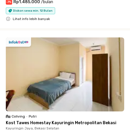
Rp1.485.000
/
bulan
-
7
%
Diskon sewa min. 12 Bulan
Lihat info lebih banyak
Close
Coliving
•
Putri
Kost Tawes Homestay Kayuringin Metropolitan Bekasi
Kayuringin Jaya, Bekasi Selatan