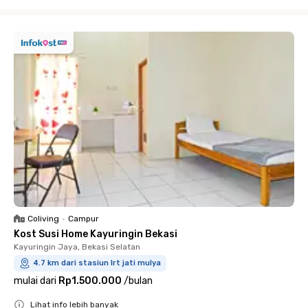
Close
Coliving
•
Campur
Kost Susi Home Kayuringin Bekasi
Kayuringin Jaya, Bekasi Selatan
4.7 km dari stasiun lrt jati mulya
mulai dari
Rp1.500.000
/
bulan
Lihat info lebih banyak