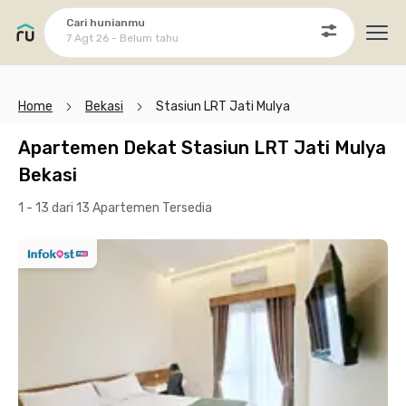
Cari hunianmu
7 Agt 26 - Belum tahu
Ope
Home
Bekasi
Stasiun LRT Jati Mulya
Apartemen Dekat Stasiun LRT Jati Mulya
Bekasi
1 - 13 dari 13 Apartemen
Tersedia