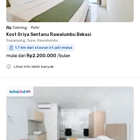
Coliving
•
Putri
Kost Griya Sentanu Rawalumbu Bekasi
Sepanjang Jaya, Rawalumbu
1.7 km dari stasiun lrt jati mulya
mulai dari
Rp2.200.000
/
bulan
Lihat info lebih banyak
Close