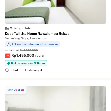
Coliving
•
Putri
Kost Talitha Home Rawalumbu Bekasi
Sepanjang Jaya, Rawalumbu
2.9 km dari stasiun lrt jati mulya
mulai dari
Rp1.600.000
Rp1.485.000
/
bulan
-
7
%
Diskon sewa min. 12 Bulan
Lihat info lebih banyak
Close