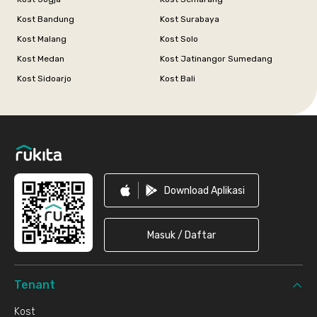
Kost Bandung
Kost Surabaya
Kost Malang
Kost Solo
Kost Medan
Kost Jatinangor Sumedang
Kost Sidoarjo
Kost Bali
Footer
Download Aplikasi
Masuk / Daftar
Tenant
Kost