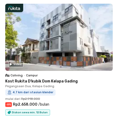
Video
Coliving
•
Campur
Kost Rukita D'kubik Dom Kelapa Gading
Pegangsaan Dua, Kelapa Gading
4.7 km dari stasiun klender
mulai dari
Rp2.918.000
Rp2.658.000
/
bulan
-
8
%
Diskon sewa min. 12 Bulan