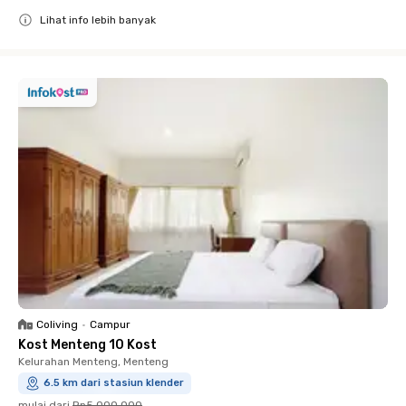
Lihat info lebih banyak
Close
Coliving
•
Campur
Kost Menteng 10 Kost
Kelurahan Menteng, Menteng
6.5 km dari stasiun klender
mulai dari
Rp5.000.000