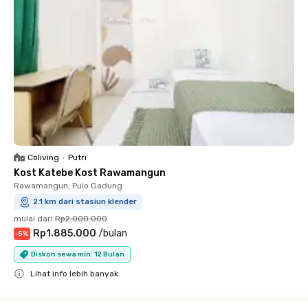
Coliving
•
Putri
Kost Katebe Kost Rawamangun
Rawamangun, Pulo Gadung
2.1 km dari stasiun klender
mulai dari
Rp2.000.000
Rp1.885.000
/
bulan
-
5
%
Diskon sewa min. 12 Bulan
Lihat info lebih banyak
Close