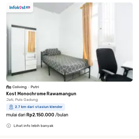
Coliving
•
Putri
Kost Monochrome Rawamangun
Jati, Pulo Gadung
2.7 km dari stasiun klender
mulai dari
Rp2.150.000
/
bulan
Lihat info lebih banyak
Close