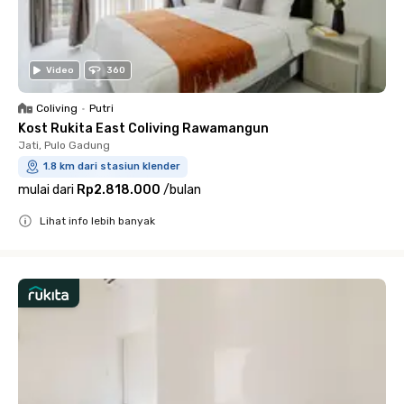
Video
360
Coliving
•
Putri
Kost Rukita East Coliving Rawamangun
Jati, Pulo Gadung
1.8 km dari stasiun klender
mulai dari
Rp2.818.000
/
bulan
Lihat info lebih banyak
Close