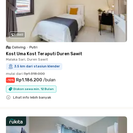
360
Coliving
•
Putri
Kost Uma Kost Teraputi Duren Sawit
Malaka Sari, Duren Sawit
3.5 km dari stasiun klender
mulai dari
Rp1.318.000
Rp1.186.200
/
bulan
-
10
%
Diskon sewa min. 12 Bulan
Lihat info lebih banyak
Close