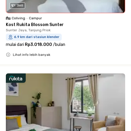
360
Coliving
•
Campur
Kost Rukita Blossom Sunter
Sunter Jaya, Tanjung Priok
6.9 km dari stasiun klender
mulai dari
Rp3.018.000
/
bulan
Lihat info lebih banyak
Close