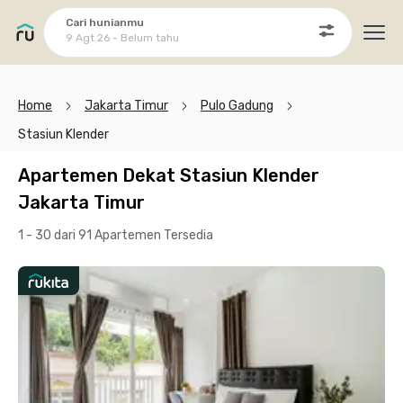
Cari hunianmu
9 Agt 26 - Belum tahu
Ope
Home
Jakarta Timur
Pulo Gadung
Stasiun Klender
Apartemen Dekat Stasiun Klender
Jakarta Timur
1 - 30 dari 91 Apartemen
Tersedia