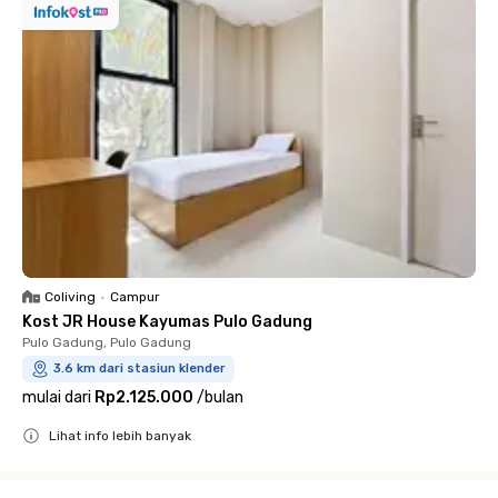
Coliving
•
Campur
Kost JR House Kayumas Pulo Gadung
Pulo Gadung, Pulo Gadung
3.6 km dari stasiun klender
mulai dari
Rp2.125.000
/
bulan
Lihat info lebih banyak
Close