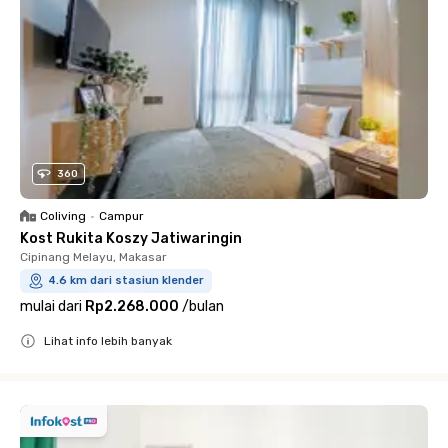
360
Coliving
•
Campur
Kost Rukita Koszy Jatiwaringin
Cipinang Melayu, Makasar
4.6 km dari stasiun klender
mulai dari
Rp2.268.000
/
bulan
Lihat info lebih banyak
Close