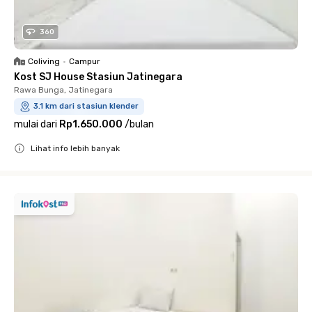
360
Coliving
•
Campur
Kost SJ House Stasiun Jatinegara
Rawa Bunga, Jatinegara
3.1 km dari stasiun klender
mulai dari
Rp1.650.000
/
bulan
Lihat info lebih banyak
Close