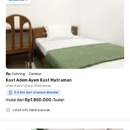
Coliving
•
Campur
Kost Adem Ayem Kost Matraman
Utan Kayu Utara, Matraman
3.6 km dari stasiun klender
mulai dari
Rp1.850.000
/
bulan
Lihat info lebih banyak
Close