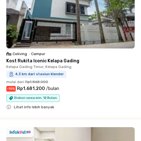
Coliving
•
Campur
Kost Rukita Iconic Kelapa Gading
Kelapa Gading Timur, Kelapa Gading
4.3 km dari stasiun klender
mulai dari
Rp1.868.000
Rp1.681.200
/
bulan
-
10
%
Diskon sewa min. 12 Bulan
Lihat info lebih banyak
Close