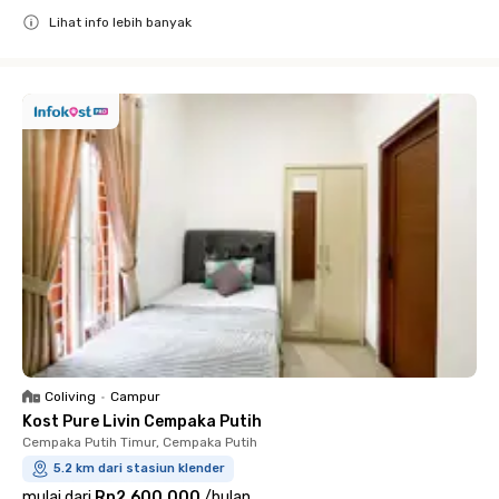
Lihat info lebih banyak
Close
Coliving
•
Campur
Kost Pure Livin Cempaka Putih
Cempaka Putih Timur, Cempaka Putih
5.2 km dari stasiun klender
mulai dari
Rp2.600.000
/
bulan