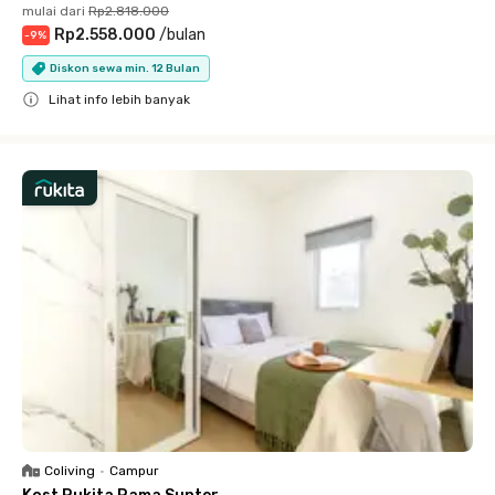
mulai dari
Rp2.818.000
Rp2.558.000
/
bulan
-
9
%
Diskon sewa min. 12 Bulan
Lihat info lebih banyak
Close
Coliving
•
Campur