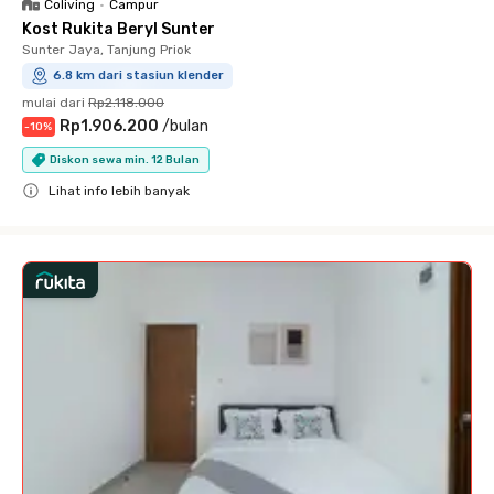
Coliving
•
Campur
Kost Rukita Beryl Sunter
Sunter Jaya, Tanjung Priok
6.8 km dari stasiun klender
mulai dari
Rp2.118.000
Rp1.906.200
/
bulan
-
10
%
Diskon sewa min. 12 Bulan
Lihat info lebih banyak
Close