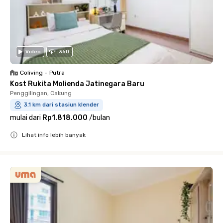
Video
360
Coliving
•
Putra
Kost Rukita Molienda Jatinegara Baru
Penggilingan, Cakung
3.1 km dari stasiun klender
mulai dari
Rp1.818.000
/
bulan
Lihat info lebih banyak
Close