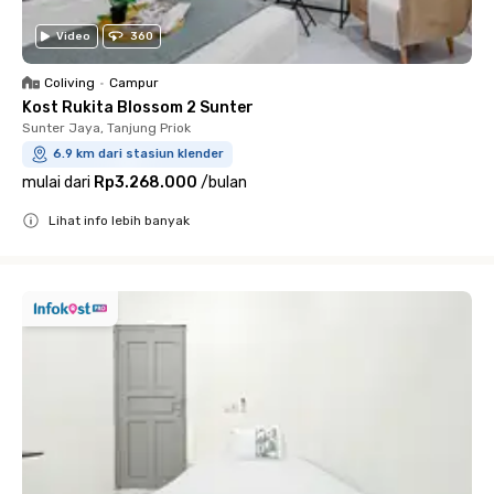
Video
360
Coliving
•
Campur
Kost Rukita Blossom 2 Sunter
Sunter Jaya, Tanjung Priok
6.9 km dari stasiun klender
mulai dari
Rp3.268.000
/
bulan
Lihat info lebih banyak
Close