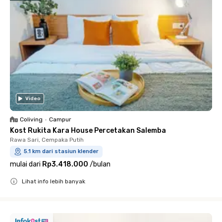
Video
Coliving
•
Campur
Kost Rukita Kara House Percetakan Salemba
Rawa Sari, Cempaka Putih
5.1 km dari stasiun klender
mulai dari
Rp3.418.000
/
bulan
Lihat info lebih banyak
Close