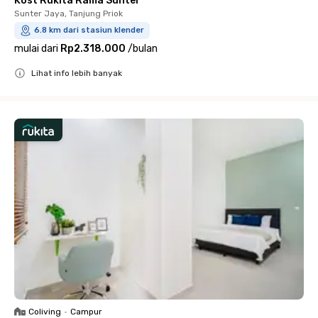
Kost Rukita Rama Sunter
Sunter Jaya, Tanjung Priok
6.8 km dari stasiun klender
mulai dari
Rp2.318.000
/
bulan
Lihat info lebih banyak
Close
Coliving
•
Campur