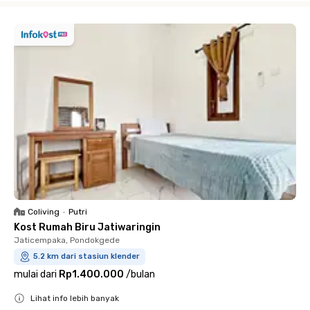
Coliving
•
Putri
Kost Rumah Biru Jatiwaringin
Jaticempaka, Pondokgede
5.2 km dari stasiun klender
mulai dari
Rp1.400.000
/
bulan
Lihat info lebih banyak