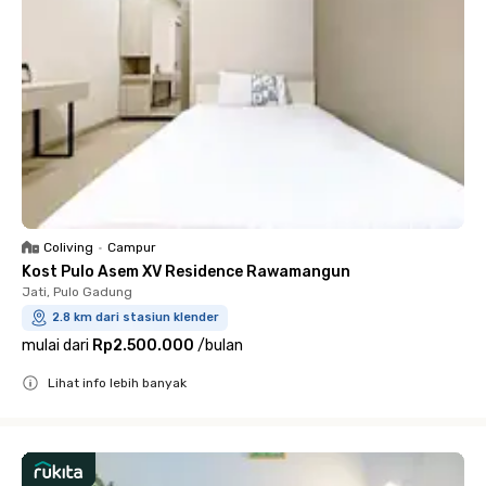
Coliving
•
Campur
Kost Pulo Asem XV Residence Rawamangun
Jati, Pulo Gadung
2.8 km dari stasiun klender
mulai dari
Rp2.500.000
/
bulan
Lihat info lebih banyak
Close