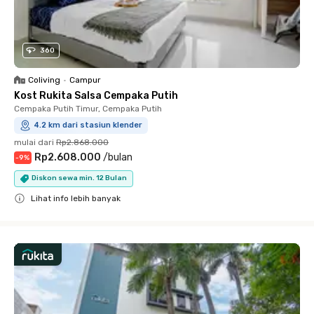
360
Coliving
•
Campur
Kost Rukita Salsa Cempaka Putih
Cempaka Putih Timur, Cempaka Putih
4.2 km dari stasiun klender
mulai dari
Rp2.868.000
Rp2.608.000
/
bulan
-
9
%
Diskon sewa min. 12 Bulan
Lihat info lebih banyak
Close