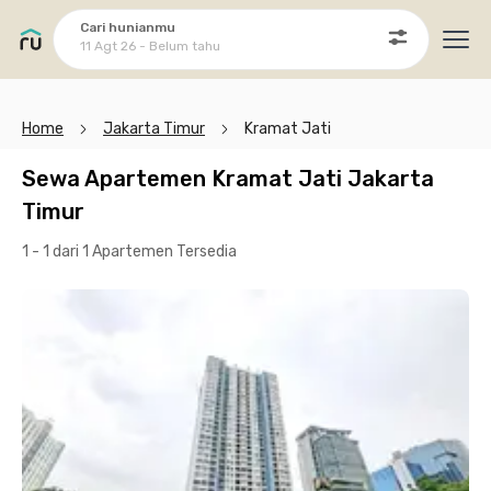
Cari hunianmu
11 Agt 26 - Belum tahu
Ope
Home
Jakarta Timur
Kramat Jati
Sewa Apartemen Kramat Jati Jakarta
Timur
1 - 1 dari 1 Apartemen
Tersedia