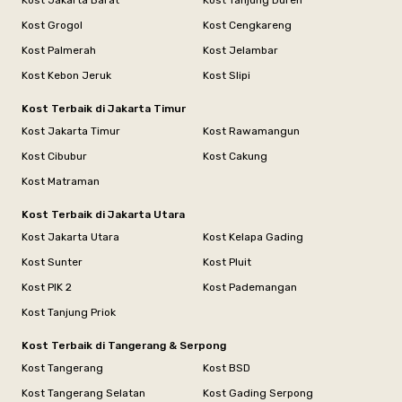
Kost Jakarta Barat
Kost Tanjung Duren
Kost Grogol
Kost Cengkareng
Kost Palmerah
Kost Jelambar
Kost Kebon Jeruk
Kost Slipi
Kost Terbaik di Jakarta Timur
Kost Jakarta Timur
Kost Rawamangun
Kost Cibubur
Kost Cakung
Kost Matraman
Kost Terbaik di Jakarta Utara
Kost Jakarta Utara
Kost Kelapa Gading
Kost Sunter
Kost Pluit
Kost PIK 2
Kost Pademangan
Kost Tanjung Priok
Kost Terbaik di Tangerang & Serpong
Kost Tangerang
Kost BSD
Kost Tangerang Selatan
Kost Gading Serpong