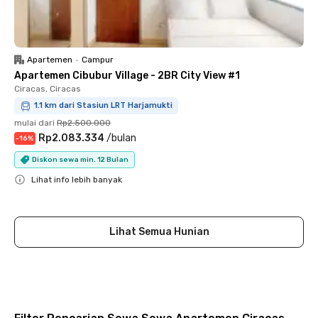
Apartemen
•
Campur
Apartemen Cibubur Village - 2BR City View #1
Ciracas, Ciracas
1.1 km dari Stasiun LRT Harjamukti
mulai dari
Rp2.500.000
Rp2.083.334
/
bulan
-
16
%
Diskon sewa min. 12 Bulan
Lihat info lebih banyak
Close
Lihat Semua Hunian