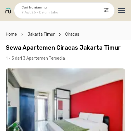
Cari hunianmu
9 Agt 26 - Belum tahu
Ope
Home
Jakarta Timur
Ciracas
Sewa Apartemen Ciracas Jakarta Timur
1 - 3 dari 3 Apartemen
Tersedia