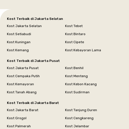
Kost Terbaik di Jakarta Selatan
Kost Jakarta Selatan
Kost Tebet
Kost Setiabudi
Kost Bintaro
Kost Kuningan
Kost Cipete
Kost Kemang
Kost Kebayoran Lama
Kost Terbaik di Jakarta Pusat
Kost Jakarta Pusat
Kost Benhil
Kost Cempaka Putih
Kost Menteng
Kost Kemayoran
Kost Kebon Kacang
Kost Tanah Abang
Kost Sudirman
Kost Terbaik di Jakarta Barat
Kost Jakarta Barat
Kost Tanjung Duren
Kost Grogol
Kost Cengkareng
Kost Palmerah
Kost Jelambar