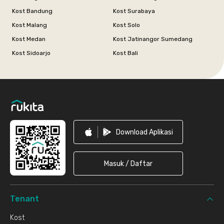
Kost Bandung
Kost Surabaya
Kost Malang
Kost Solo
Kost Medan
Kost Jatinangor Sumedang
Kost Sidoarjo
Kost Bali
Footer
Download Aplikasi
Masuk / Daftar
Tenant
Kost