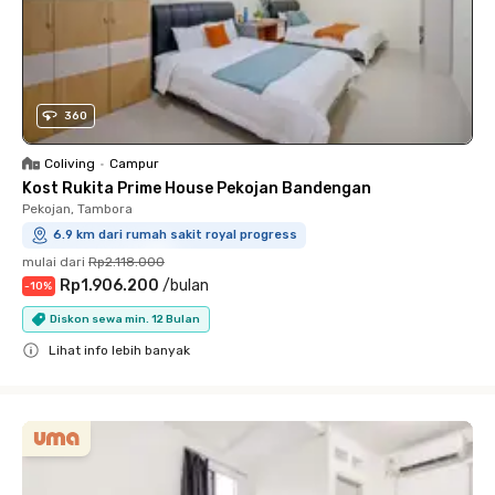
360
Coliving
•
Campur
Kost Rukita Prime House Pekojan Bandengan
Pekojan, Tambora
6.9 km dari rumah sakit royal progress
mulai dari
Rp2.118.000
Rp1.906.200
/
bulan
-
10
%
Diskon sewa min. 12 Bulan
Lihat info lebih banyak
Close