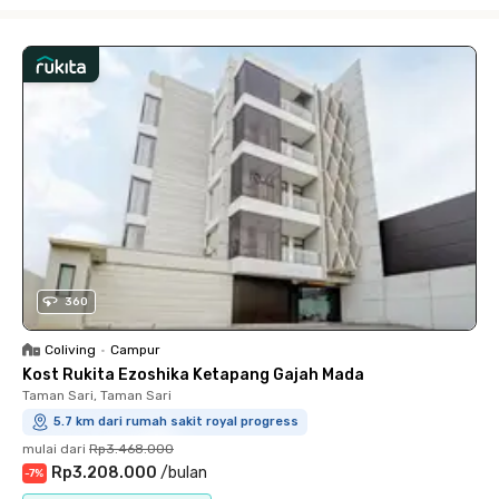
Close
360
Coliving
•
Campur
Kost Rukita Ezoshika Ketapang Gajah Mada
Taman Sari, Taman Sari
5.7 km dari rumah sakit royal progress
mulai dari
Rp3.468.000
Rp3.208.000
/
bulan
-
7
%