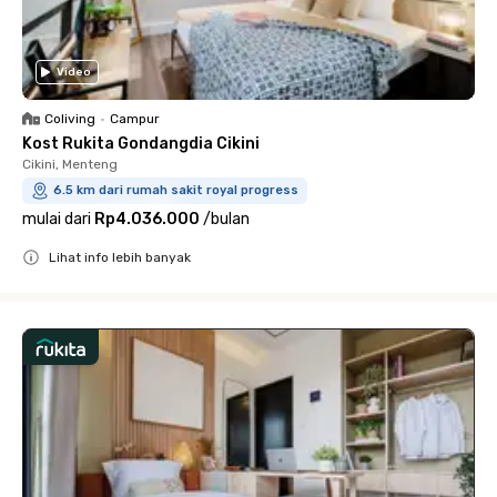
Video
Coliving
•
Campur
Kost Rukita Gondangdia Cikini
Cikini, Menteng
6.5 km dari rumah sakit royal progress
mulai dari
Rp4.036.000
/
bulan
Lihat info lebih banyak
Close