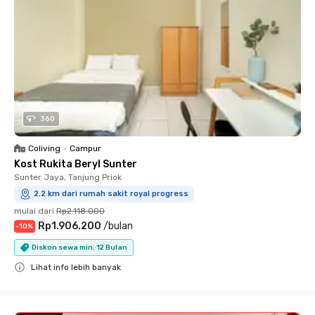
360
Coliving
•
Campur
Kost Rukita Beryl Sunter
Sunter Jaya, Tanjung Priok
2.2 km dari rumah sakit royal progress
mulai dari
Rp2.118.000
Rp1.906.200
/
bulan
-
10
%
Diskon sewa min. 12 Bulan
Lihat info lebih banyak
Close