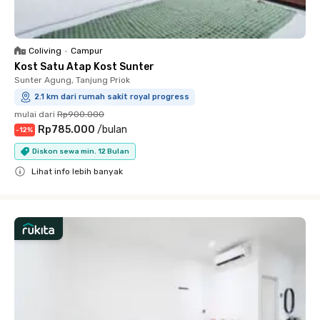
Coliving
•
Campur
Kost Satu Atap Kost Sunter
Sunter Agung, Tanjung Priok
2.1 km dari rumah sakit royal progress
mulai dari
Rp900.000
Rp785.000
/
bulan
-
12
%
Diskon sewa min. 12 Bulan
Lihat info lebih banyak
Close