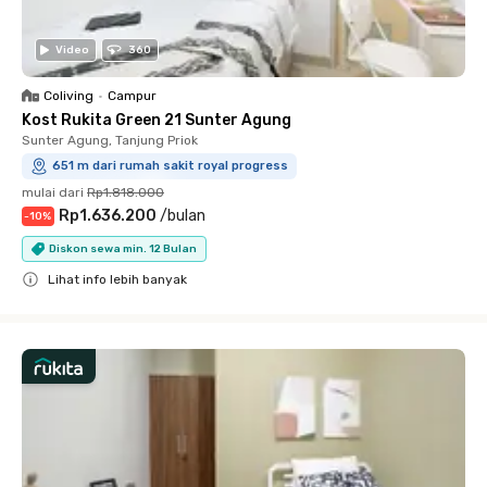
Video
360
Coliving
•
Campur
Kost Rukita Green 21 Sunter Agung
Sunter Agung, Tanjung Priok
651 m dari rumah sakit royal progress
mulai dari
Rp1.818.000
Rp1.636.200
/
bulan
-
10
%
Diskon sewa min. 12 Bulan
Lihat info lebih banyak
Close