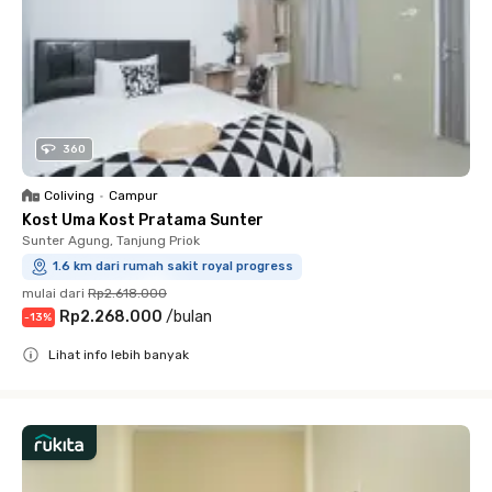
360
Coliving
•
Campur
Kost Uma Kost Pratama Sunter
Sunter Agung, Tanjung Priok
1.6 km dari rumah sakit royal progress
mulai dari
Rp2.618.000
Rp2.268.000
/
bulan
-
13
%
Lihat info lebih banyak
Close