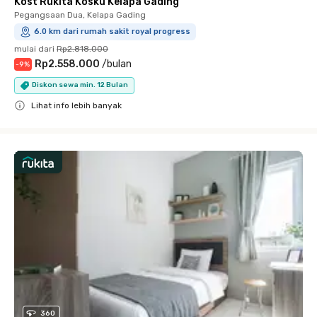
Kost Rukita Kosku Kelapa Gading
Pegangsaan Dua, Kelapa Gading
6.0 km dari rumah sakit royal progress
mulai dari
Rp2.818.000
Rp2.558.000
/
bulan
-
9
%
Diskon sewa min. 12 Bulan
Lihat info lebih banyak
Close
360