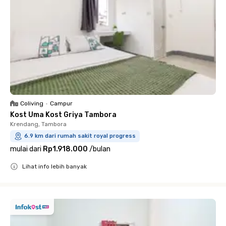
Coliving
•
Campur
Kost Uma Kost Griya Tambora
Krendang, Tambora
6.9 km dari rumah sakit royal progress
mulai dari
Rp1.918.000
/
bulan
Lihat info lebih banyak
Close