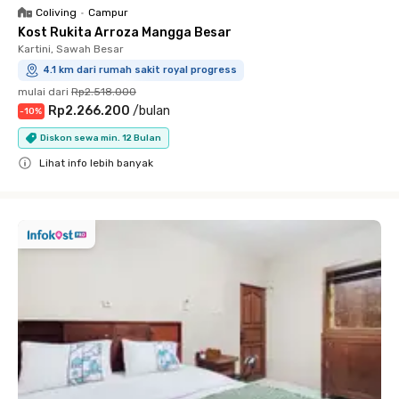
Coliving
•
Campur
Kost Rukita Arroza Mangga Besar
Kartini, Sawah Besar
4.1 km dari rumah sakit royal progress
mulai dari
Rp2.518.000
Rp2.266.200
/
bulan
-
10
%
Diskon sewa min. 12 Bulan
Lihat info lebih banyak
Close