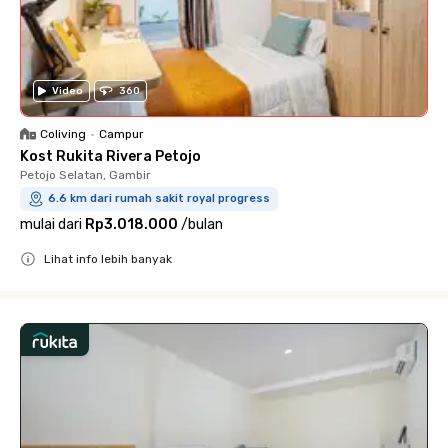
Video
360
Coliving
•
Campur
Kost Rukita Rivera Petojo
Petojo Selatan, Gambir
6.6 km dari rumah sakit royal progress
mulai dari
Rp3.018.000
/
bulan
Lihat info lebih banyak
Close