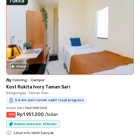
Video
Coliving
•
Campur
Kost Rukita Ivory Taman Sari
Keagungan, Taman Sari
5.6 km dari rumah sakit royal progress
mulai dari
Rp2.168.000
Rp1.951.200
/
bulan
-
10
%
Diskon sewa min. 12 Bulan
Lihat info lebih banyak