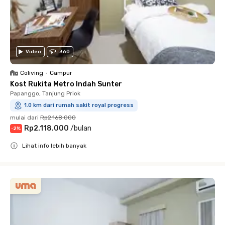
Video
360
Coliving
•
Campur
Kost Rukita Metro Indah Sunter
Papanggo, Tanjung Priok
1.0 km dari rumah sakit royal progress
mulai dari
Rp2.168.000
Rp2.118.000
/
bulan
-
2
%
Lihat info lebih banyak
Close