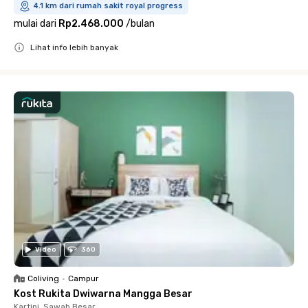
4.1 km dari rumah sakit royal progress
mulai dari
Rp2.468.000
/
bulan
Lihat info lebih banyak
Close
Video
360
Coliving
•
Campur
Kost Rukita Dwiwarna Mangga Besar
Kartini, Sawah Besar