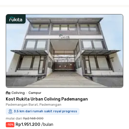
Close
Coliving
•
Campur
Kost Rukita Urban Coliving Pademangan
Pademangan Barat, Pademangan
3.5 km dari rumah sakit royal progress
mulai dari
Rp2.168.000
Rp1.951.200
/
bulan
-
10
%