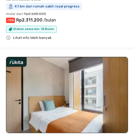
4.1 km dari rumah sakit royal progress
mulai dari
Rp2.668.000
Rp2.311.200
/
bulan
-
13
%
Diskon sewa min. 12 Bulan
Lihat info lebih banyak
Close