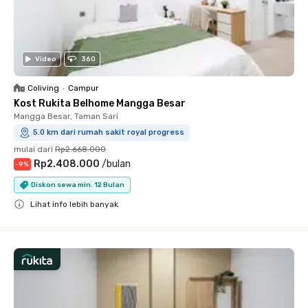
Video
360
Coliving
•
Campur
Kost Rukita Belhome Mangga Besar
Mangga Besar, Taman Sari
5.0 km dari rumah sakit royal progress
mulai dari
Rp2.668.000
Rp2.408.000
/
bulan
-
9
%
Diskon sewa min. 12 Bulan
Lihat info lebih banyak
Close