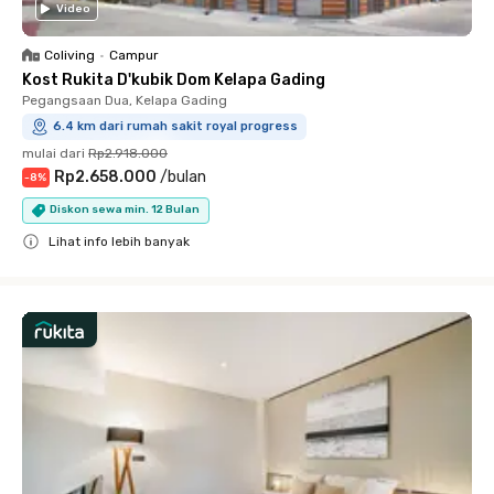
Video
Coliving
•
Campur
Kost Rukita D'kubik Dom Kelapa Gading
Pegangsaan Dua, Kelapa Gading
6.4 km dari rumah sakit royal progress
mulai dari
Rp2.918.000
Rp2.658.000
/
bulan
-
8
%
Diskon sewa min. 12 Bulan
Lihat info lebih banyak
Close