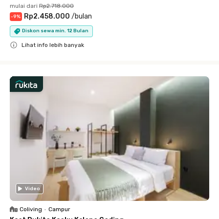
mulai dari
Rp2.718.000
Rp2.458.000
/
bulan
-
9
%
Diskon sewa min. 12 Bulan
Lihat info lebih banyak
Close
Video
Coliving
•
Campur