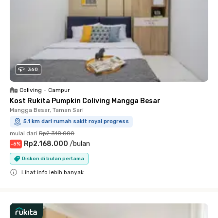
360
Coliving
•
Campur
Kost Rukita Pumpkin Coliving Mangga Besar
Mangga Besar, Taman Sari
5.1 km dari rumah sakit royal progress
mulai dari
Rp2.318.000
Rp2.168.000
/
bulan
-
6
%
Diskon di bulan pertama
Lihat info lebih banyak
Close