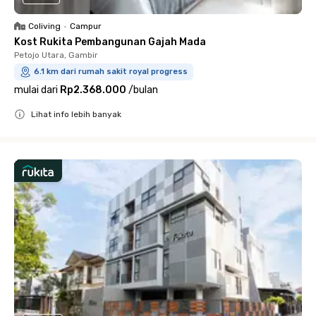
Coliving
•
Campur
Kost Rukita Pembangunan Gajah Mada
Petojo Utara, Gambir
6.1 km dari rumah sakit royal progress
mulai dari
Rp2.368.000
/
bulan
Lihat info lebih banyak
Close