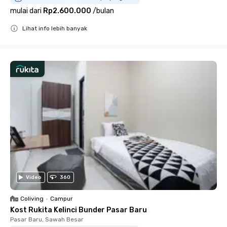
mulai dari
Rp2.600.000
/
bulan
Lihat info lebih banyak
Close
Video
360
Coliving
•
Campur
Kost Rukita Kelinci Bunder Pasar Baru
Pasar Baru, Sawah Besar