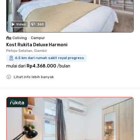
Video
360
Coliving
•
Campur
Kost Rukita Deluxe Harmoni
Petojo Selatan, Gambir
6.5 km dari rumah sakit royal progress
mulai dari
Rp4.368.000
/
bulan
Lihat info lebih banyak
Close