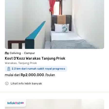
Coliving
•
Campur
Kost D'Kozz Warakas Tanjung Priok
Warakas, Tanjung Priok
2.3 km dari rumah sakit royal progress
mulai dari
Rp2.000.000
/
bulan
Lihat info lebih banyak
Close