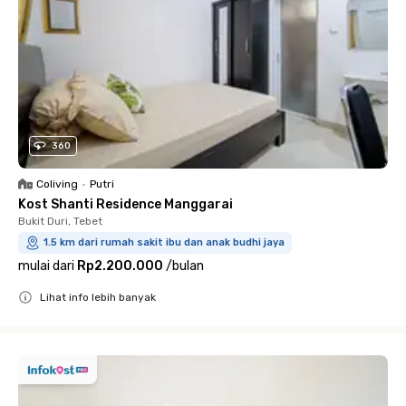
360
Coliving
•
Putri
Kost Shanti Residence Manggarai
Bukit Duri, Tebet
1.5 km dari rumah sakit ibu dan anak budhi jaya
mulai dari
Rp2.200.000
/
bulan
Lihat info lebih banyak
Close