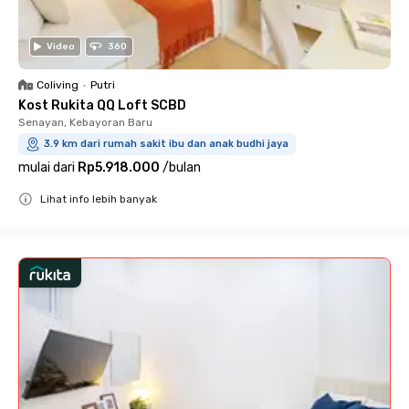
Video
360
Coliving
•
Putri
Kost Rukita QQ Loft SCBD
Senayan, Kebayoran Baru
3.9 km dari rumah sakit ibu dan anak budhi jaya
mulai dari
Rp5.918.000
/
bulan
Lihat info lebih banyak
Close