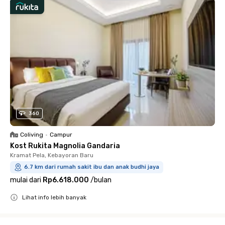
360
Coliving
•
Campur
Kost Rukita Magnolia Gandaria
Kramat Pela, Kebayoran Baru
6.7 km dari rumah sakit ibu dan anak budhi jaya
mulai dari
Rp6.618.000
/
bulan
Lihat info lebih banyak
Close