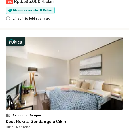
Rp3.585.000
/
bulan
-
3
%
Diskon sewa min. 12 Bulan
Lihat info lebih banyak
Close
Video
Coliving
•
Campur
Kost Rukita Gondangdia Cikini
Cikini, Menteng