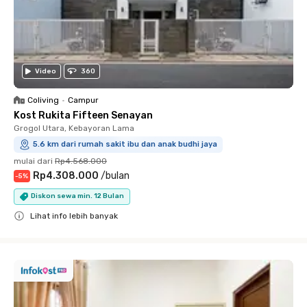
Video
360
Coliving
•
Campur
Kost Rukita Fifteen Senayan
Grogol Utara, Kebayoran Lama
5.6 km dari rumah sakit ibu dan anak budhi jaya
mulai dari
Rp4.568.000
Rp4.308.000
/
bulan
-
5
%
Diskon sewa min. 12 Bulan
Lihat info lebih banyak
Close