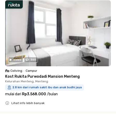
Video
360
Coliving
•
Campur
Kost Rukita Purwodadi Mansion Menteng
Kelurahan Menteng, Menteng
2.8 km dari rumah sakit ibu dan anak budhi jaya
mulai dari
Rp3.568.000
/
bulan
Lihat info lebih banyak
Close