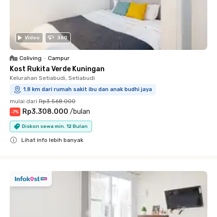
Video
360
Coliving
•
Campur
Kost Rukita Verde Kuningan
Kelurahan Setiabudi, Setiabudi
1.8 km dari rumah sakit ibu dan anak budhi jaya
mulai dari
Rp3.568.000
Rp3.308.000
/
bulan
-
7
%
Diskon sewa min. 12 Bulan
Lihat info lebih banyak
Close