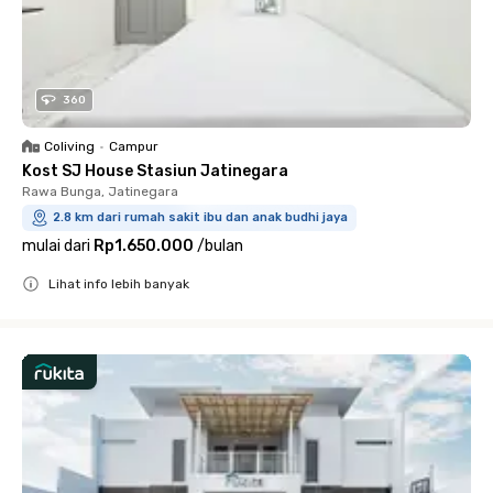
360
Coliving
•
Campur
Kost SJ House Stasiun Jatinegara
Rawa Bunga, Jatinegara
2.8 km dari rumah sakit ibu dan anak budhi jaya
mulai dari
Rp1.650.000
/
bulan
Lihat info lebih banyak
Close