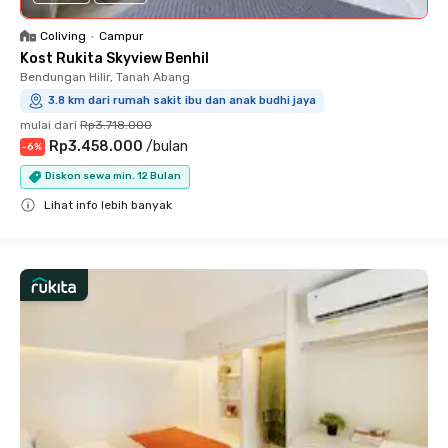
Coliving
•
Campur
Kost Rukita Skyview Benhil
Bendungan Hilir, Tanah Abang
3.8 km dari rumah sakit ibu dan anak budhi jaya
mulai dari
Rp3.718.000
Rp3.458.000
/
bulan
-
6
%
Diskon sewa min. 12 Bulan
Lihat info lebih banyak
Close