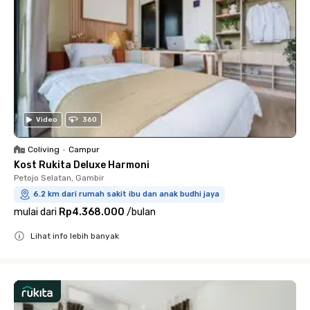
Video
360
Coliving
•
Campur
Kost Rukita Deluxe Harmoni
Petojo Selatan, Gambir
6.2 km dari rumah sakit ibu dan anak budhi jaya
mulai dari
Rp4.368.000
/
bulan
Lihat info lebih banyak
Close