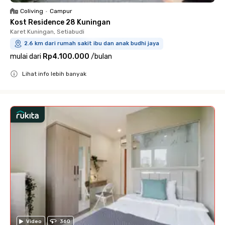
Coliving
•
Campur
Kost Residence 28 Kuningan
Karet Kuningan, Setiabudi
2.6 km dari rumah sakit ibu dan anak budhi jaya
mulai dari
Rp4.100.000
/
bulan
Lihat info lebih banyak
Close
Video
360