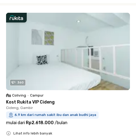
Close
360
Coliving
•
Campur
Kost Rukita VIP Cideng
Cideng, Gambir
6.9 km dari rumah sakit ibu dan anak budhi jaya
mulai dari
Rp2.618.000
/
bulan
Lihat info lebih banyak