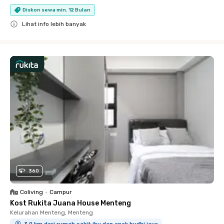
Diskon sewa min. 12 Bulan
Lihat info lebih banyak
Close
360
Coliving
•
Campur
Kost Rukita Juana House Menteng
Kelurahan Menteng, Menteng