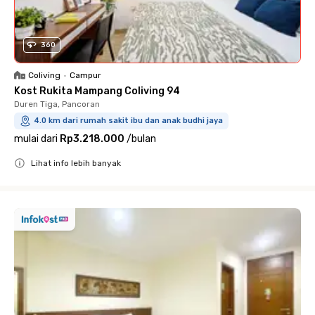
360
Coliving
•
Campur
Kost Rukita Mampang Coliving 94
Duren Tiga, Pancoran
4.0 km dari rumah sakit ibu dan anak budhi jaya
mulai dari
Rp3.218.000
/
bulan
Lihat info lebih banyak
Close