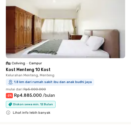
Coliving
•
Campur
Kost Menteng 10 Kost
Kelurahan Menteng, Menteng
1.8 km dari rumah sakit ibu dan anak budhi jaya
mulai dari
Rp5.000.000
Rp4.885.000
/
bulan
-
2
%
Diskon sewa min. 12 Bulan
Lihat info lebih banyak
Close