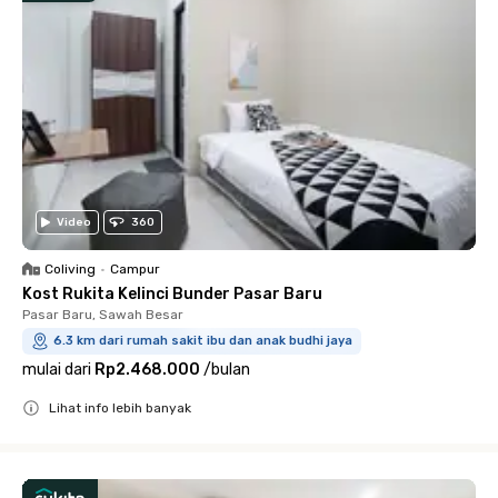
Video
360
Coliving
•
Campur
Kost Rukita Kelinci Bunder Pasar Baru
Pasar Baru, Sawah Besar
6.3 km dari rumah sakit ibu dan anak budhi jaya
mulai dari
Rp2.468.000
/
bulan
Lihat info lebih banyak
Close