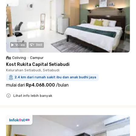
Video
360
Coliving
•
Campur
Kost Rukita Capital Setiabudi
Kelurahan Setiabudi, Setiabudi
2.4 km dari rumah sakit ibu dan anak budhi jaya
mulai dari
Rp4.068.000
/
bulan
Lihat info lebih banyak
Close