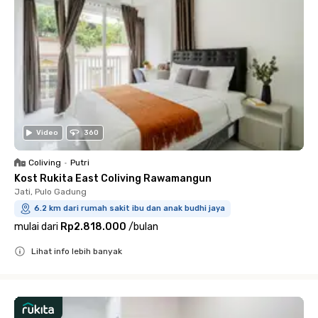
Video
360
Coliving
•
Putri
Kost Rukita East Coliving Rawamangun
Jati, Pulo Gadung
6.2 km dari rumah sakit ibu dan anak budhi jaya
mulai dari
Rp2.818.000
/
bulan
Lihat info lebih banyak
Close