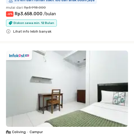
3.0 km dari rumah sakit ibu dan anak budhi jaya
mulai dari
Rp3.918.000
Rp3.658.000
/
bulan
-
6
%
Diskon sewa min. 12 Bulan
Lihat info lebih banyak
Close
Coliving
•
Campur