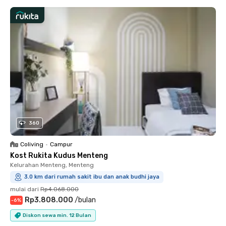
360
Coliving
•
Campur
Kost Rukita Kudus Menteng
Kelurahan Menteng, Menteng
3.0 km dari rumah sakit ibu dan anak budhi jaya
mulai dari
Rp4.068.000
Rp3.808.000
/
bulan
-
6
%
Diskon sewa min. 12 Bulan