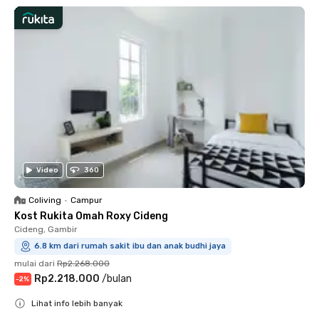
Video
360
Coliving
•
Campur
Kost Rukita Omah Roxy Cideng
Cideng, Gambir
6.8 km dari rumah sakit ibu dan anak budhi jaya
mulai dari
Rp2.268.000
Rp2.218.000
/
bulan
-
2
%
Lihat info lebih banyak