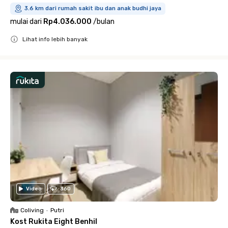
3.6 km dari rumah sakit ibu dan anak budhi jaya
mulai dari
Rp4.036.000
/
bulan
Lihat info lebih banyak
Close
Video
360
Coliving
•
Putri
Kost Rukita Eight Benhil