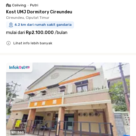
Coliving
•
Putri
Kost UMJ Dormitory Cireundeu
Cireundeu, Ciputat Timur
6.2 km dari rumah sakit gandaria
mulai dari
Rp2.100.000
/
bulan
Lihat info lebih banyak
Close
360