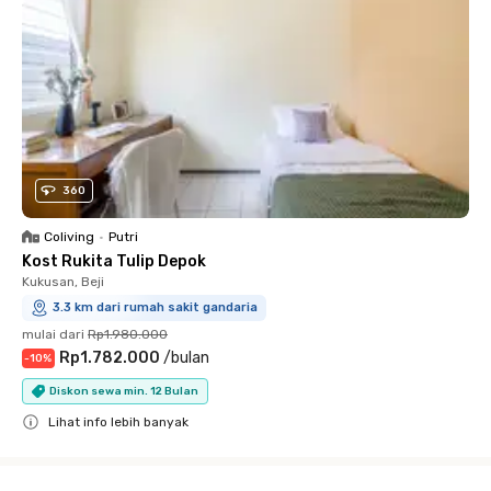
360
Coliving
•
Putri
Kost Rukita Tulip Depok
Kukusan, Beji
3.3 km dari rumah sakit gandaria
mulai dari
Rp1.980.000
Rp1.782.000
/
bulan
-
10
%
Diskon sewa min. 12 Bulan
Lihat info lebih banyak
Close