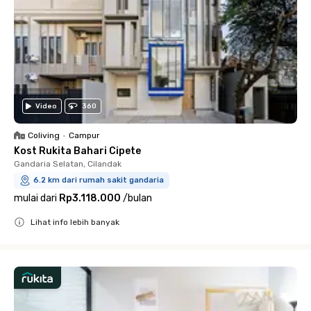
Video
360
Coliving
•
Campur
Kost Rukita Bahari Cipete
Gandaria Selatan, Cilandak
6.2 km dari rumah sakit gandaria
mulai dari
Rp3.118.000
/
bulan
Lihat info lebih banyak
Close