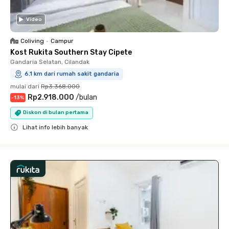
Video
Coliving
•
Campur
Kost Rukita Southern Stay Cipete
Gandaria Selatan, Cilandak
6.1 km dari rumah sakit gandaria
mulai dari
Rp3.368.000
Rp2.918.000
/
bulan
-
13
%
Diskon di bulan pertama
Lihat info lebih banyak
Close