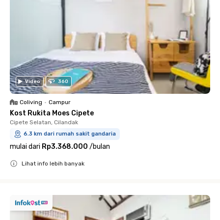
Video
360
Coliving
•
Campur
Kost Rukita Moes Cipete
Cipete Selatan, Cilandak
6.3 km dari rumah sakit gandaria
mulai dari
Rp3.368.000
/
bulan
Lihat info lebih banyak
Close