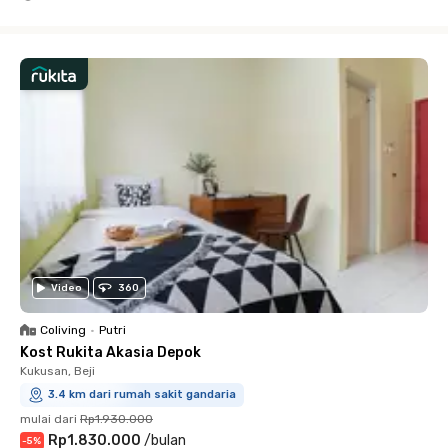
Close
Video
360
Coliving
•
Putri
Kost Rukita Akasia Depok
Kukusan, Beji
3.4 km dari rumah sakit gandaria
mulai dari
Rp1.930.000
Rp1.830.000
/
bulan
-
5
%