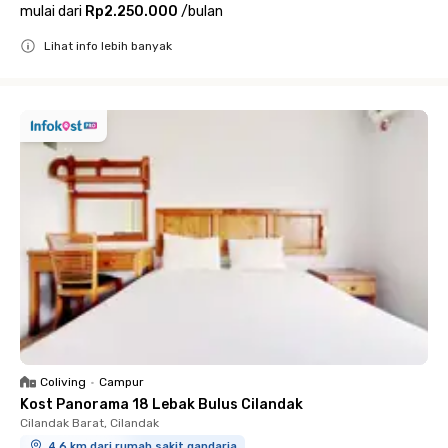
mulai dari
Rp2.250.000
/
bulan
Lihat info lebih banyak
Close
Coliving
•
Campur
Kost Panorama 18 Lebak Bulus Cilandak
Cilandak Barat, Cilandak
4.6 km dari rumah sakit gandaria