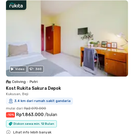
Video
360
Coliving
•
Putri
Kost Rukita Sakura Depok
Kukusan, Beji
3.4 km dari rumah sakit gandaria
mulai dari
Rp2.070.000
Rp1.863.000
/
bulan
-
10
%
Diskon sewa min. 12 Bulan
Lihat info lebih banyak