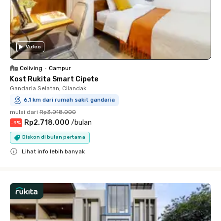
Video
Coliving
•
Campur
Kost Rukita Smart Cipete
Gandaria Selatan, Cilandak
6.1 km dari rumah sakit gandaria
mulai dari
Rp3.018.000
Rp2.718.000
/
bulan
-
9
%
Diskon di bulan pertama
Lihat info lebih banyak
Close