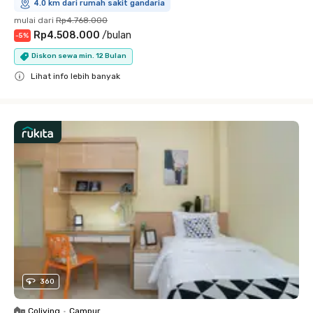
4.0 km dari rumah sakit gandaria
mulai dari
Rp4.768.000
Rp4.508.000
/
bulan
-
5
%
Diskon sewa min. 12 Bulan
Lihat info lebih banyak
Close
360
Coliving
•
Campur