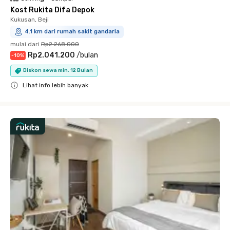
Kost Rukita Difa Depok
Kukusan, Beji
4.1 km dari rumah sakit gandaria
mulai dari
Rp2.268.000
Rp2.041.200
/
bulan
-
10
%
Diskon sewa min. 12 Bulan
Lihat info lebih banyak
Close