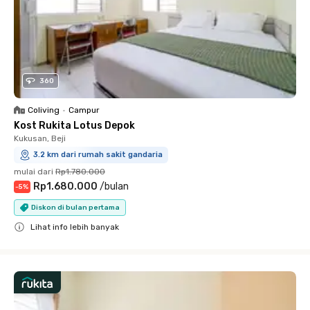
360
Coliving
•
Campur
Kost Rukita Lotus Depok
Kukusan, Beji
3.2 km dari rumah sakit gandaria
mulai dari
Rp1.780.000
Rp1.680.000
/
bulan
-
5
%
Diskon di bulan pertama
Lihat info lebih banyak
Close