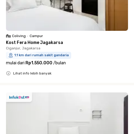
Coliving
•
Campur
Kost Fera Home Jagakarsa
Ciganjur, Jagakarsa
1.1 km dari rumah sakit gandaria
mulai dari
Rp1.550.000
/
bulan
Lihat info lebih banyak
Close