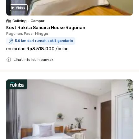
Video
Coliving
•
Campur
Kost Rukita Samara House Ragunan
Ragunan, Pasar Minggu
5.0 km dari rumah sakit gandaria
mulai dari
Rp3.518.000
/
bulan
Lihat info lebih banyak
Close