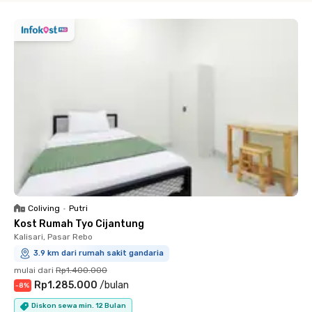
Coliving
•
Putri
Kost Rumah Tyo Cijantung
Kalisari, Pasar Rebo
3.9 km dari rumah sakit gandaria
mulai dari
Rp1.400.000
Rp1.285.000
/
bulan
-
8
%
Diskon sewa min. 12 Bulan