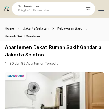
Cari hunianmu
11 Agt 26 - Belum tahu
Ope
Home
Jakarta Selatan
Kebayoran Baru
Rumah Sakit Gandaria
Apartemen Dekat Rumah Sakit Gandaria
Jakarta Selatan
1 - 30 dari 85 Apartemen
Tersedia