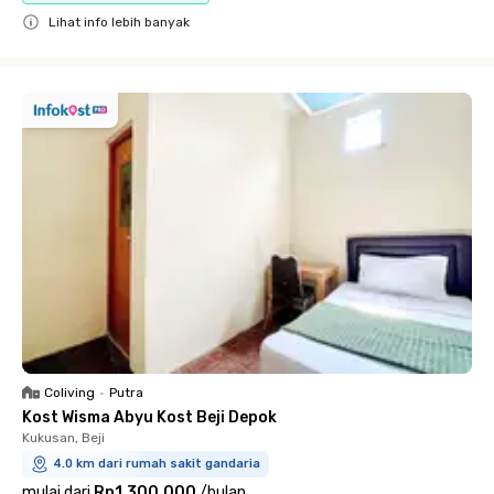
Lihat info lebih banyak
Close
Coliving
•
Putra
Kost Wisma Abyu Kost Beji Depok
Kukusan, Beji
4.0 km dari rumah sakit gandaria
mulai dari
Rp1.300.000
/
bulan