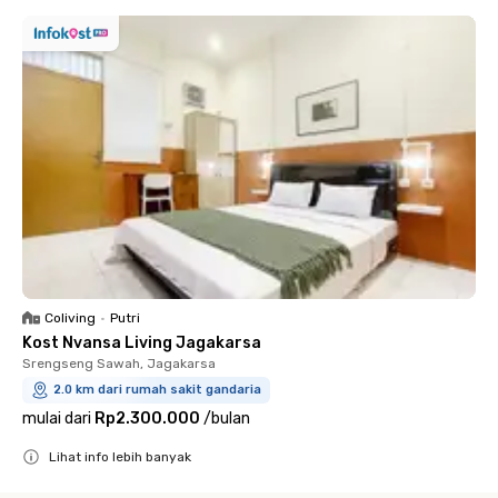
Coliving
•
Putri
Kost Nvansa Living Jagakarsa
Srengseng Sawah, Jagakarsa
2.0 km dari rumah sakit gandaria
mulai dari
Rp2.300.000
/
bulan
Lihat info lebih banyak
Close