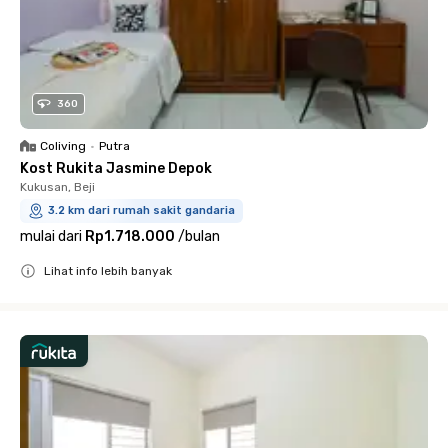
360
Coliving
•
Putra
Kost Rukita Jasmine Depok
Kukusan, Beji
3.2 km dari rumah sakit gandaria
mulai dari
Rp1.718.000
/
bulan
Lihat info lebih banyak
Close