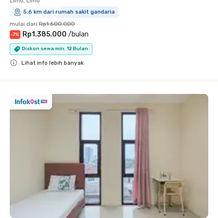
Limo, Limo
5.6 km dari rumah sakit gandaria
mulai dari
Rp1.500.000
Rp1.385.000
/
bulan
-
7
%
Diskon sewa min. 12 Bulan
Lihat info lebih banyak
Close