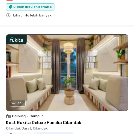
Diskon di bulan pertama
Lihat info lebih banyak
Close
360
Coliving
•
Campur
Kost Rukita Deluxe Familia Cilandak
Cilandak Barat, Cilandak