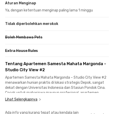
Aturan Menginap
Ya, dengan ketentuan menginap paling lama 1 minggu
Tidak diperbolehkan merokok
Boleh Membawa Pets
Extra House Rules
Tentang Apartemen Samesta Mahata Margonda -
Studio City View #2
Apartemen Samesta Mahata Margonda – Studio City View #2
menawarkan hunian praktis di lokasi strategis Depok, sangat
dekat dengan Universitas Indonesia dan Stasiun Pondok Cina.
Cocok untuk mahasiswa maupun profesional, apartemen
Depok ini memberikan kemudahan akses ke kampus,
Lihat Selengkapnya
transportasi umum, serta pusat aktivitas di kawasan
Margonda.
Ada info yang kurang tepat atau kendala lain