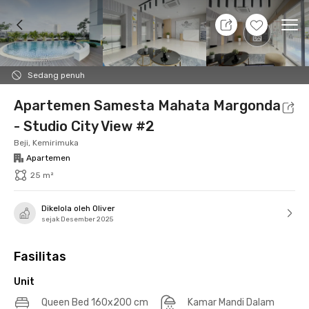
7 Agt 26 - Belum tahu
+
15
Ope
Foto
Fasilitas bersama
Lokasi
Aturan Tambahan
Sedang penuh
Apartemen Samesta Mahata Margonda
- Studio City View #2
Beji, Kemirimuka
Apartemen
25 m²
Dikelola oleh Oliver
sejak Desember 2025
Fasilitas
Unit
Queen Bed 160x200 cm
Kamar Mandi Dalam