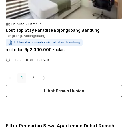
Coliving
•
Campur
Kost Top Stay Paradise Bojongsoang Bandung
Lengkong, Bojongsoang
5.3 km dari rumah sakit al islam bandung
mulai dari
Rp2.000.000
/
bulan
Lihat info lebih banyak
Close
1
2
Lihat Semua Hunian
Filter Pencarian Sewa Apartemen Dekat Rumah