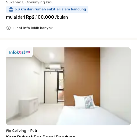
Sukapada, Cibeunying Kidul
5.3 km dari rumah sakit al islam bandung
mulai dari
Rp2.100.000
/
bulan
Lihat info lebih banyak
Close
Coliving
•
Putri