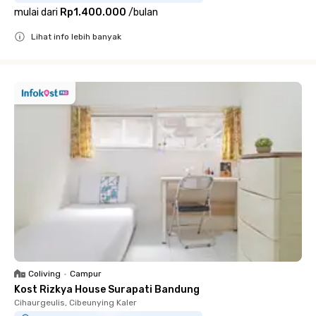
mulai dari
Rp1.400.000
/
bulan
Lihat info lebih banyak
Close
Coliving
•
Campur
Kost Rizkya House Surapati Bandung
Cihaurgeulis, Cibeunying Kaler