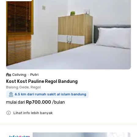
Coliving
•
Putri
Kost Kost Pauline Regol Bandung
Balong Gede, Regol
6.5 km dari rumah sakit al islam bandung
mulai dari
Rp700.000
/
bulan
Lihat info lebih banyak
Close