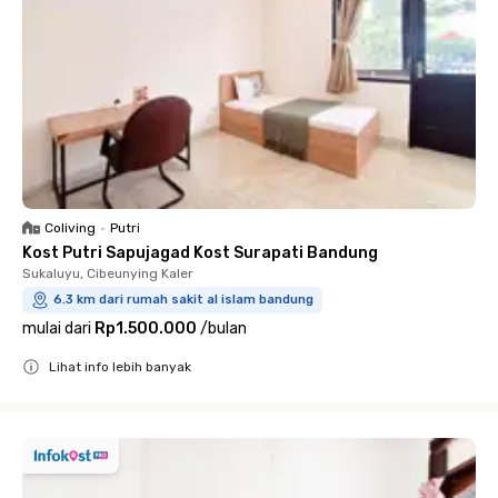
Coliving
•
Putri
Kost Putri Sapujagad Kost Surapati Bandung
Sukaluyu, Cibeunying Kaler
6.3 km dari rumah sakit al islam bandung
mulai dari
Rp1.500.000
/
bulan
Lihat info lebih banyak
Close