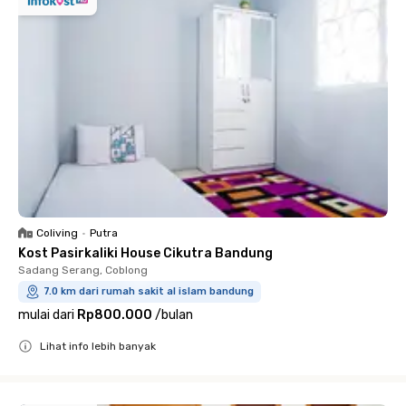
Coliving
•
Putra
Kost Pasirkaliki House Cikutra Bandung
Sadang Serang, Coblong
7.0 km dari rumah sakit al islam bandung
mulai dari
Rp800.000
/
bulan
Lihat info lebih banyak
Close