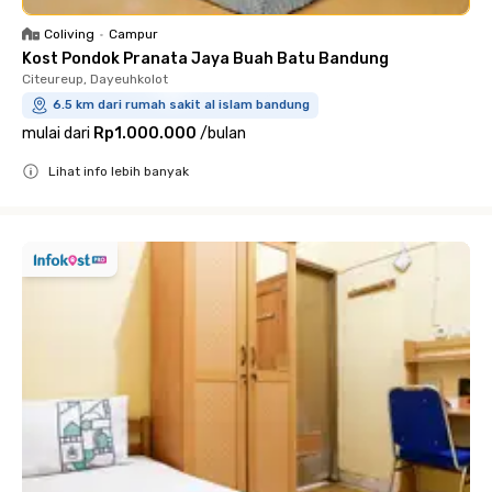
Coliving
•
Campur
Kost Pondok Pranata Jaya Buah Batu Bandung
Citeureup, Dayeuhkolot
6.5 km dari rumah sakit al islam bandung
mulai dari
Rp1.000.000
/
bulan
Lihat info lebih banyak
Close