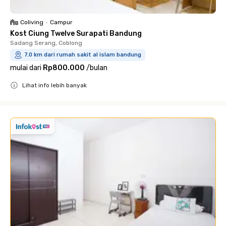
Coliving
•
Campur
Kost Ciung Twelve Surapati Bandung
Sadang Serang, Coblong
7.0 km dari rumah sakit al islam bandung
mulai dari
Rp800.000
/
bulan
Lihat info lebih banyak
Close