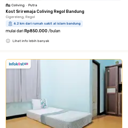
Coliving
•
Putra
Kost Sriremaja Coliving Regol Bandung
Cigereleng, Regol
6.2 km dari rumah sakit al islam bandung
mulai dari
Rp850.000
/
bulan
Lihat info lebih banyak
Close