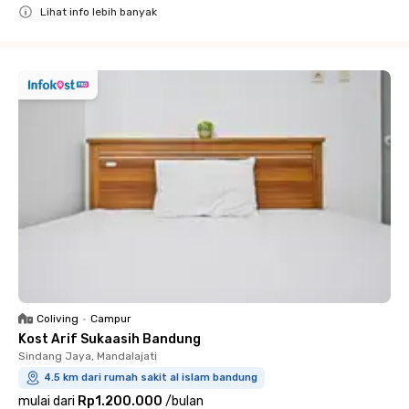
Lihat info lebih banyak
Close
Coliving
•
Campur
Kost Arif Sukaasih Bandung
Sindang Jaya, Mandalajati
4.5 km dari rumah sakit al islam bandung
mulai dari
Rp1.200.000
/
bulan