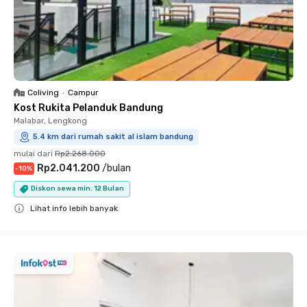
Coliving
•
Campur
Kost Rukita Pelanduk Bandung
Malabar, Lengkong
5.4 km dari rumah sakit al islam bandung
mulai dari
Rp2.268.000
Rp2.041.200
/
bulan
-
10
%
Diskon sewa min. 12 Bulan
Lihat info lebih banyak
Close