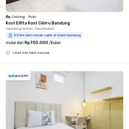
Coliving
•
Putri
Kost Elfita Kost Cibiru Bandung
Cipadung Wetan, Panyileukan
5.0 km dari rumah sakit al islam bandung
mulai dari
Rp700.000
/
bulan
Lihat info lebih banyak
Close