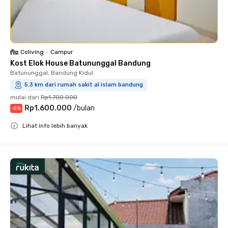
Coliving
•
Campur
Kost Elok House Batununggal Bandung
Batununggal, Bandung Kidul
5.3 km dari rumah sakit al islam bandung
mulai dari
Rp1.700.000
Rp1.600.000
/
bulan
-
5
%
Lihat info lebih banyak
Close