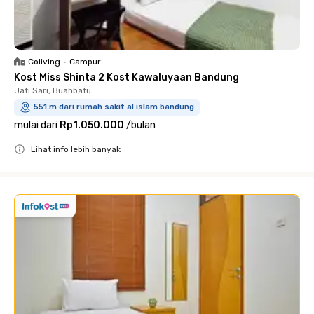
Coliving
•
Campur
Kost Miss Shinta 2 Kost Kawaluyaan Bandung
Jati Sari, Buahbatu
551 m dari rumah sakit al islam bandung
mulai dari
Rp1.050.000
/
bulan
Lihat info lebih banyak
Close