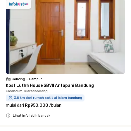
Coliving
•
Campur
Kost Luthfi House SBVII Antapani Bandung
Cicaheum, Kiaracondong
3.8 km dari rumah sakit al islam bandung
mulai dari
Rp950.000
/
bulan
Lihat info lebih banyak
Close