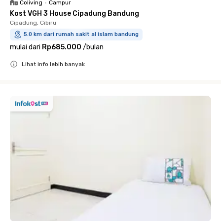
Coliving
•
Campur
Kost VGH 3 House Cipadung Bandung
Cipadung, Cibiru
5.0 km dari rumah sakit al islam bandung
mulai dari
Rp685.000
/
bulan
Lihat info lebih banyak
Close