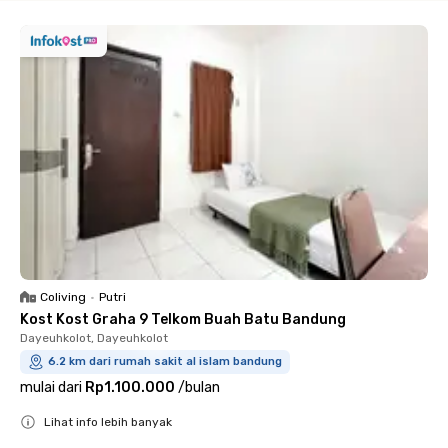
Coliving
•
Putri
Kost Kost Graha 9 Telkom Buah Batu Bandung
Dayeuhkolot, Dayeuhkolot
6.2 km dari rumah sakit al islam bandung
mulai dari
Rp1.100.000
/
bulan
Lihat info lebih banyak
Close