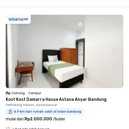
Close
Coliving
•
Campur
Kost Kost Damarra House Astana Anyar Bandung
Pelindung Hewan, Astanaanyar
6.9 km dari rumah sakit al islam bandung
mulai dari
Rp2.000.000
/
bulan
Lihat info lebih banyak