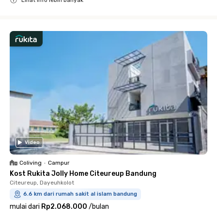
Close
Video
Coliving
•
Campur
Kost Rukita Jolly Home Citeureup Bandung
Citeureup, Dayeuhkolot
6.6 km dari rumah sakit al islam bandung
mulai dari
Rp2.068.000
/
bulan