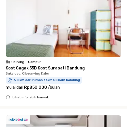
Coliving
•
Campur
Kost Gagak 55B Kost Surapati Bandung
Sukaluyu, Cibeunying Kaler
6.8 km dari rumah sakit al islam bandung
mulai dari
Rp850.000
/
bulan
Lihat info lebih banyak
Close