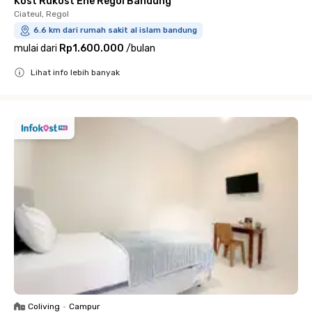
Kost Rukost Ene Regol Bandung
Ciateul, Regol
6.6 km dari rumah sakit al islam bandung
mulai dari
Rp1.600.000
/
bulan
Lihat info lebih banyak
Close
Coliving
•
Campur