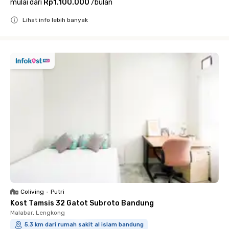
mulai dari
Rp1.100.000
/
bulan
Lihat info lebih banyak
Close
Coliving
•
Putri
Kost Tamsis 32 Gatot Subroto Bandung
Malabar, Lengkong
5.3 km dari rumah sakit al islam bandung