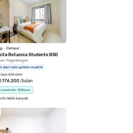
ng
•
Campur
kita Botanica Studento BSD
an, Pagedangan
m dari ruko golden madrid
Rp2.418.000
2.176.200
/
bulan
 sewa min. 12 Bulan
info lebih banyak