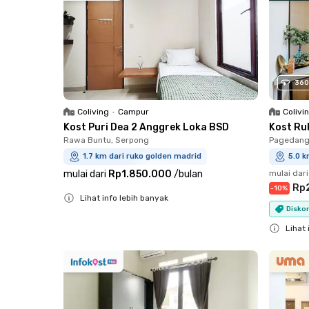
360
Coliving
•
Campur
Colivi
Kost Puri Dea 2 Anggrek Loka BSD
Kost Ru
Rawa Buntu, Serpong
Pagedang
1.7 km dari ruko golden madrid
5.0 k
mulai dari
Rp1.850.000
/
bulan
mulai dari
Rp
-
10
%
Lihat info lebih banyak
Diskon
Close
Lihat 
Close