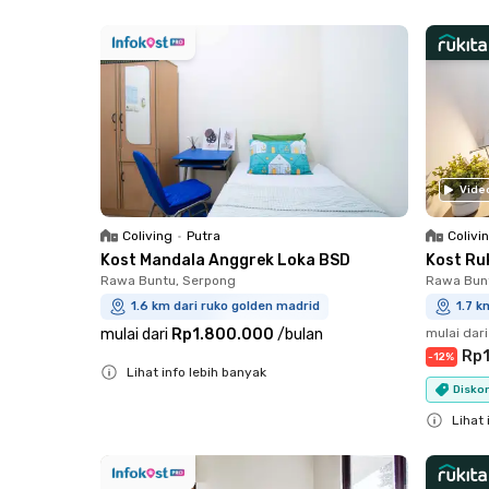
Close
Close
Vide
Coliving
•
Putra
Colivi
Kost Mandala Anggrek Loka BSD
Kost Ru
Rawa Buntu, Serpong
Rawa Bun
1.6 km dari ruko golden madrid
1.7 k
mulai dari
Rp1.800.000
/
bulan
mulai dari
Rp1
-
12
%
Lihat info lebih banyak
Diskon
Close
Lihat 
Close