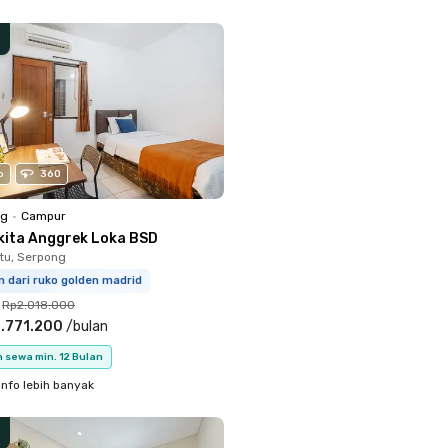
o
360
ng
•
Campur
kita Anggrek Loka BSD
tu, Serpong
m dari ruko golden madrid
Rp2.018.000
.771.200
/
bulan
 sewa min. 12 Bulan
info lebih banyak