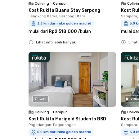
Coliving
•
Campur
Colivi
Kost Rukita Buana Stay Serpong
Kost Ru
Lengkong Karya, Serpong Utara
Sampora, 
3.3 km dari ruko golden madrid
5.0 k
mulai dari
Rp2.518.000
/
bulan
mulai dar
Lihat info lebih banyak
Lihat 
Close
Close
360
Vide
Coliving
•
Campur
Colivi
Kost Rukita Marigold Studento BSD
Kost Ru
Pagedangan, Pagedangan
Sampora, 
5.0 km dari ruko golden madrid
5.0 k