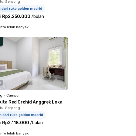
tu, Serpong
m dari ruko golden madrid
i
Rp2.250.000
/
bulan
info lebih banyak
o
ng
•
Campur
kita Red Orchid Anggrek Loka
tu, Serpong
m dari ruko golden madrid
i
Rp2.118.000
/
bulan
info lebih banyak