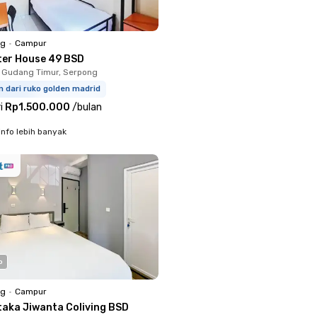
ng
•
Campur
ter House 49 BSD
 Gudang Timur, Serpong
 dari ruko golden madrid
i
Rp1.500.000
/
bulan
info lebih banyak
o
ng
•
Campur
taka Jiwanta Coliving BSD