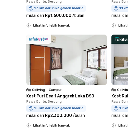
Rawa Buntu, Serpong
Rawa Bun
1.3 km dari ruko golden madrid
1.1 k
mulai dari
Rp1.600.000
/
bulan
mulai dar
Lihat info lebih banyak
Lihat 
Close
Close
Vide
Coliving
•
Campur
Colivi
Kost Puri Dea 1 Anggrek Loka BSD
Kost Ru
Rawa Buntu, Serpong
Rawa Bun
1.8 km dari ruko golden madrid
1.9 k
mulai dari
Rp2.300.000
/
bulan
mulai dar
Lihat info lebih banyak
Lihat 