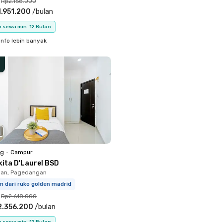
Rp2.168.000
.951.200
/
bulan
 sewa min. 12 Bulan
info lebih banyak
ng
•
Campur
kita D'Laurel BSD
an, Pagedangan
m dari ruko golden madrid
Rp2.618.000
2.356.200
/
bulan
 sewa min. 12 Bulan