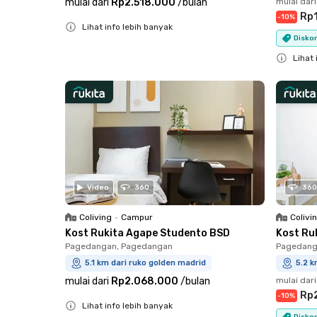
mulai dari
Rp2.518.000
/
bulan
mulai dari
Rp1
-
10
%
Lihat info lebih banyak
Diskon
Close
Lihat 
Close
Video
360
360
Coliving
•
Campur
Colivi
Kost Rukita Agape Studento BSD
Kost Ru
Pagedangan, Pagedangan
Pagedang
5.1 km dari ruko golden madrid
5.2 k
mulai dari
Rp2.068.000
/
bulan
mulai dari
Rp
-
10
%
Lihat info lebih banyak
Diskon