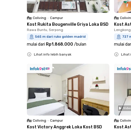
Coliving
•
Campur
Colivi
Kost Rukita Bougenville Griya Loka BSD
Kost As
Rawa Buntu, Serpong
Lengkong
565 m dari ruko golden madrid
727 m
mulai dari
Rp1.868.000
/
bulan
mulai dar
Lihat info lebih banyak
Lihat 
Close
Close
Vide
Coliving
•
Campur
Colivi
Kost Victory Anggrek Loka Kost BSD
Kost As