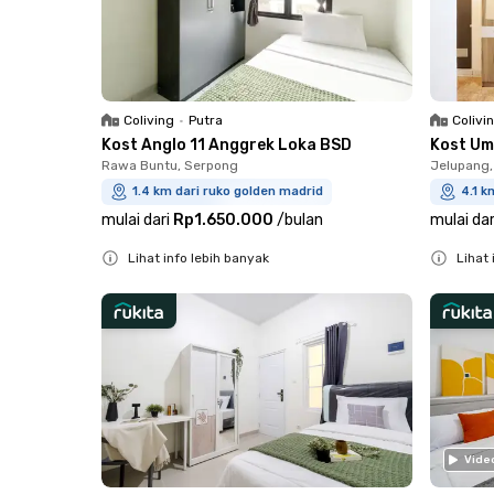
Coliving
•
Putra
Colivi
Kost Anglo 11 Anggrek Loka BSD
Kost Um
Rawa Buntu, Serpong
Jelupang,
1.4 km dari ruko golden madrid
4.1 k
mulai dari
Rp1.650.000
/
bulan
mulai dar
Lihat info lebih banyak
Lihat 
Close
Close
Vide