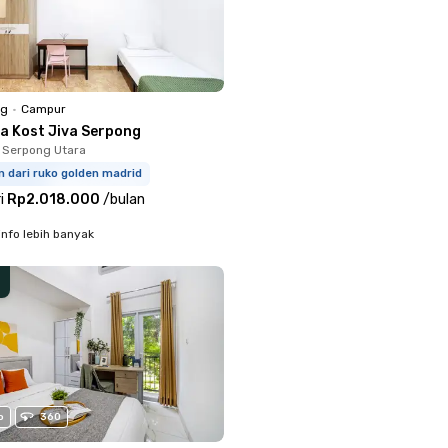
ng
•
Campur
a Kost Jiva Serpong
 Serpong Utara
m dari ruko golden madrid
i
Rp2.018.000
/
bulan
info lebih banyak
o
360