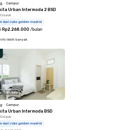
ng
•
Campur
kita Urban Intermoda 2 BSD
Cisauk
m dari ruko golden madrid
i
Rp2.268.000
/
bulan
info lebih banyak
o
360
ng
•
Campur
kita Urban Intermoda BSD
Cisauk
m dari ruko golden madrid