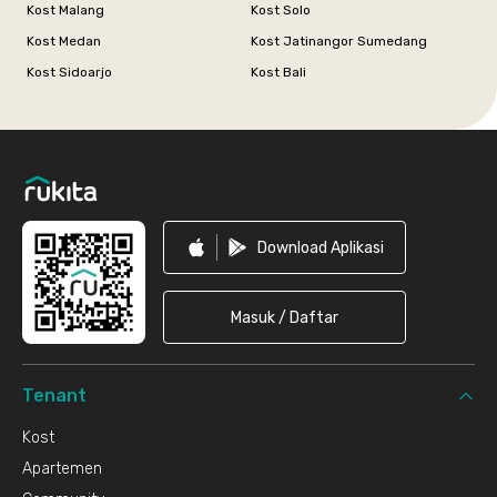
Kost Malang
Kost Solo
Kost Medan
Kost Jatinangor Sumedang
Kost Sidoarjo
Kost Bali
Footer
Download Aplikasi
Masuk / Daftar
Tenant
Kost
Apartemen