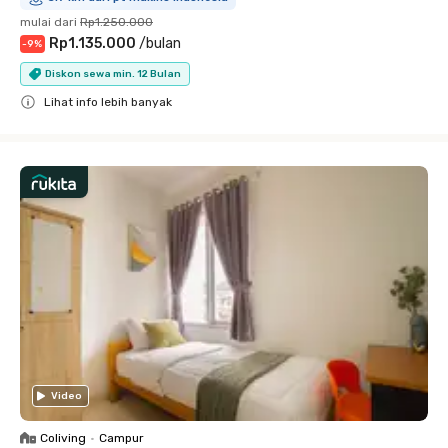
mulai dari
Rp1.250.000
Rp1.135.000
/
bulan
-
9
%
Diskon sewa min. 12 Bulan
Lihat info lebih banyak
Close
Video
Coliving
•
Campur