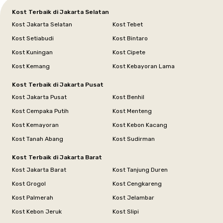
Kost Terbaik di Jakarta Selatan
Kost Jakarta Selatan
Kost Tebet
Kost Setiabudi
Kost Bintaro
Kost Kuningan
Kost Cipete
Kost Kemang
Kost Kebayoran Lama
Kost Terbaik di Jakarta Pusat
Kost Jakarta Pusat
Kost Benhil
Kost Cempaka Putih
Kost Menteng
Kost Kemayoran
Kost Kebon Kacang
Kost Tanah Abang
Kost Sudirman
Kost Terbaik di Jakarta Barat
Kost Jakarta Barat
Kost Tanjung Duren
Kost Grogol
Kost Cengkareng
Kost Palmerah
Kost Jelambar
Kost Kebon Jeruk
Kost Slipi