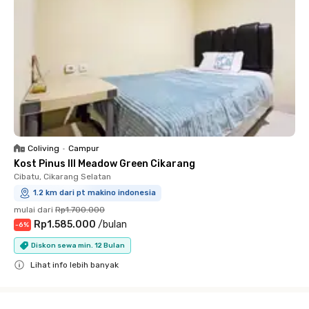
Coliving
•
Campur
Kost Pinus III Meadow Green Cikarang
Cibatu, Cikarang Selatan
1.2 km dari pt makino indonesia
mulai dari
Rp1.700.000
Rp1.585.000
/
bulan
-
6
%
Diskon sewa min. 12 Bulan
Lihat info lebih banyak
Close