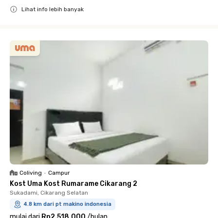
Lihat info lebih banyak
Close
Coliving
•
Campur
Kost Uma Kost Rumarame Cikarang 2
Sukadami, Cikarang Selatan
4.8 km dari pt makino indonesia
mulai dari
Rp2.518.000
/
bulan