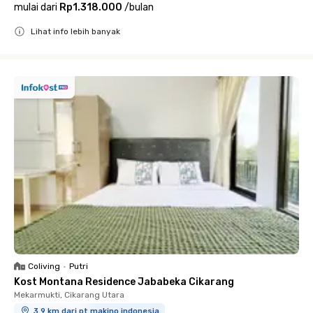
mulai dari
Rp1.318.000
/
bulan
Lihat info lebih banyak
Close
Coliving
•
Putri
Kost Montana Residence Jababeka Cikarang
Mekarmukti, Cikarang Utara
3.9 km dari pt makino indonesia