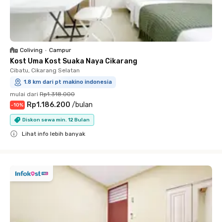
Coliving
•
Campur
Kost Uma Kost Suaka Naya Cikarang
Cibatu, Cikarang Selatan
1.8 km dari pt makino indonesia
mulai dari
Rp1.318.000
Rp1.186.200
/
bulan
-
10
%
Diskon sewa min. 12 Bulan
Lihat info lebih banyak
Close