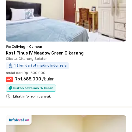
Coliving
•
Campur
Kost Pinus IV Meadow Green Cikarang
Cibatu, Cikarang Selatan
1.2 km dari pt makino indonesia
mulai dari
Rp1.800.000
Rp1.685.000
/
bulan
-
6
%
Diskon sewa min. 12 Bulan
Lihat info lebih banyak
Close