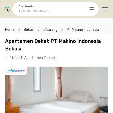
Cari hunianmu
8 Agt 26 - Belum tahu
Ope
Home
Bekasi
Cikarang
PT Makino Indonesia
Apartemen Dekat PT Makino Indonesia
Bekasi
1 - 11 dari 11 Apartemen
Tersedia