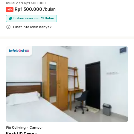
mulai dari
Rp1.600.000
Rp1.500.000
/
bulan
-
6
%
Diskon sewa min. 12 Bulan
Lihat info lebih banyak
Close
Coliving
•
Campur