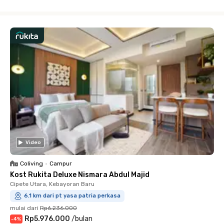
Close
Video
Coliving
•
Campur
Kost Rukita Deluxe Nismara Abdul Majid
Cipete Utara, Kebayoran Baru
6.1 km dari pt yasa patria perkasa
mulai dari
Rp6.236.000
Rp5.976.000
/
bulan
-
4
%