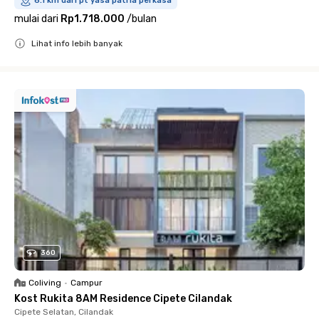
6.1 km dari pt yasa patria perkasa
mulai dari
Rp1.718.000
/
bulan
Lihat info lebih banyak
Close
360
Coliving
•
Campur
Kost Rukita 8AM Residence Cipete Cilandak
Cipete Selatan, Cilandak