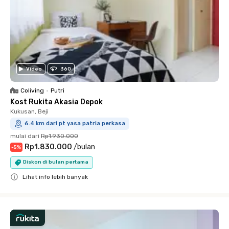
Video
360
Coliving
•
Putri
Kost Rukita Akasia Depok
Kukusan, Beji
6.4 km dari pt yasa patria perkasa
mulai dari
Rp1.930.000
Rp1.830.000
/
bulan
-
5
%
Diskon di bulan pertama
Lihat info lebih banyak
Close