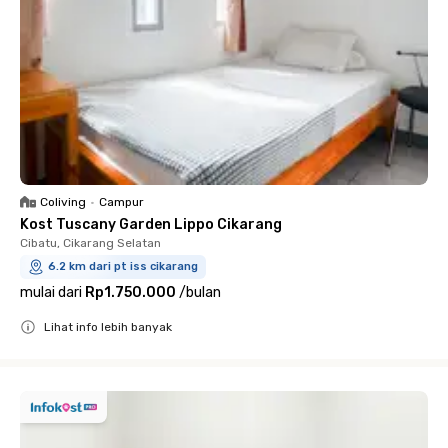
Coliving
•
Campur
Kost Tuscany Garden Lippo Cikarang
Cibatu, Cikarang Selatan
6.2 km dari pt iss cikarang
mulai dari
Rp1.750.000
/
bulan
Lihat info lebih banyak
Close