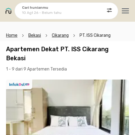
Cari hunianmu
10 Agt 26 - Belum tahu
Ope
Home
Bekasi
Cikarang
PT. ISS Cikarang
Apartemen Dekat PT. ISS Cikarang
Bekasi
1 - 9 dari 9 Apartemen
Tersedia