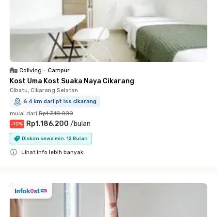
Coliving
•
Campur
Kost Uma Kost Suaka Naya Cikarang
Cibatu, Cikarang Selatan
6.4 km dari pt iss cikarang
mulai dari
Rp1.318.000
Rp1.186.200
/
bulan
-
10
%
Diskon sewa min. 12 Bulan
Lihat info lebih banyak
Close