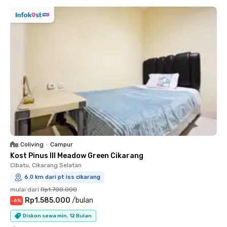
Coliving
•
Campur
Kost Pinus III Meadow Green Cikarang
Cibatu, Cikarang Selatan
6.0 km dari pt iss cikarang
mulai dari
Rp1.700.000
Rp1.585.000
/
bulan
-
6
%
Diskon sewa min. 12 Bulan