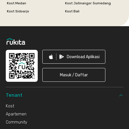
Kost Medan
Kost Jatinangor Sumedang
Kost Sidoarjo
Kost Bali
Footer
Download Aplikasi
Masuk / Daftar
Tenant
Kost
Apartemen
Community