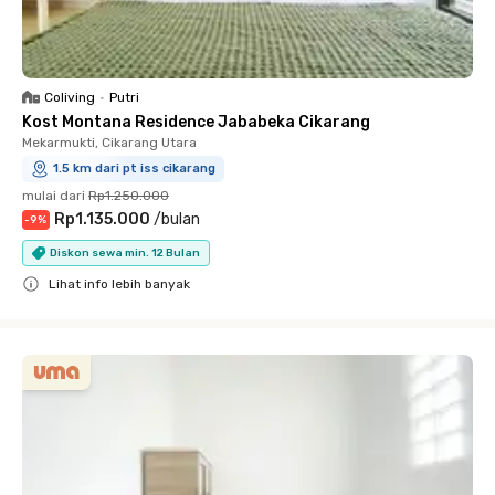
Coliving
•
Putri
Kost Montana Residence Jababeka Cikarang
Mekarmukti, Cikarang Utara
1.5 km dari pt iss cikarang
mulai dari
Rp1.250.000
Rp1.135.000
/
bulan
-
9
%
Diskon sewa min. 12 Bulan
Lihat info lebih banyak
Close