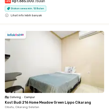
Rp1.685.000
/
bulan
-
6
%
Diskon sewa min. 12 Bulan
Lihat info lebih banyak
Close
Coliving
•
Campur
Kost Budi 216 Home Meadow Green Lippo Cikarang
Cibatu, Cikarang Selatan