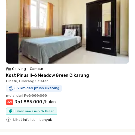
Coliving
•
Campur
Kost Pinus II-6 Meadow Green Cikarang
Cibatu, Cikarang Selatan
5.9 km dari pt iss cikarang
mulai dari
Rp2.000.000
Rp1.885.000
/
bulan
-
5
%
Diskon sewa min. 12 Bulan
Lihat info lebih banyak
Close