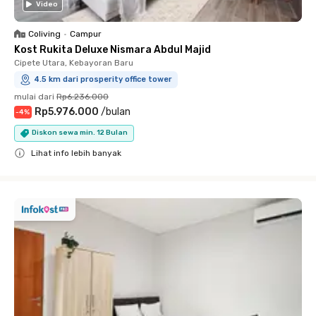
Video
Coliving
•
Campur
Kost Rukita Deluxe Nismara Abdul Majid
Cipete Utara, Kebayoran Baru
4.5 km dari prosperity office tower
mulai dari
Rp6.236.000
Rp5.976.000
/
bulan
-
4
%
Diskon sewa min. 12 Bulan
Lihat info lebih banyak
Close