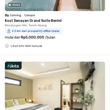
Video
Coliving
•
Campur
Kost Senayan Grand Suite Benhil
Bendungan Hilir, Tanah Abang
2.3 km dari prosperity office tower
mulai dari
Rp5.000.000
/
bulan
Lihat info lebih banyak
Close