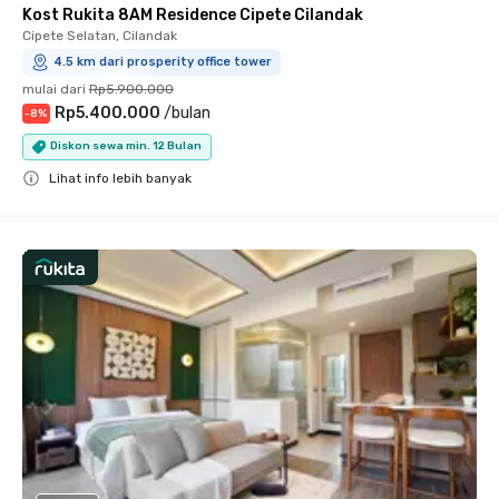
Kost Rukita 8AM Residence Cipete Cilandak
Cipete Selatan, Cilandak
4.5 km dari prosperity office tower
mulai dari
Rp5.900.000
Rp5.400.000
/
bulan
-
8
%
Diskon sewa min. 12 Bulan
Lihat info lebih banyak
Close