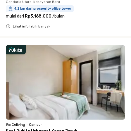
Gandaria Utara, Kebayoran Baru
4.2 km dari prosperity office tower
mulai dari
Rp3.168.000
/
bulan
Lihat info lebih banyak
Close
Coliving
•
Campur