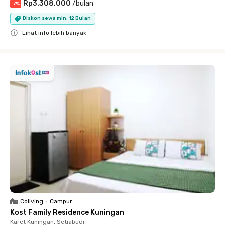
Rp3.308.000
/
bulan
-
7
%
Diskon sewa min. 12 Bulan
Lihat info lebih banyak
Close
Coliving
•
Campur
Kost Family Residence Kuningan
Karet Kuningan, Setiabudi