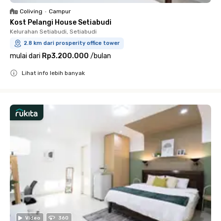
Coliving
•
Campur
Kost Pelangi House Setiabudi
Kelurahan Setiabudi, Setiabudi
2.8 km dari prosperity office tower
mulai dari
Rp3.200.000
/
bulan
Lihat info lebih banyak
Close
Video
360