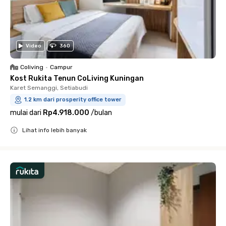
Video
360
Coliving
•
Campur
Kost Rukita Tenun CoLiving Kuningan
Karet Semanggi, Setiabudi
1.2 km dari prosperity office tower
mulai dari
Rp4.918.000
/
bulan
Lihat info lebih banyak
Close