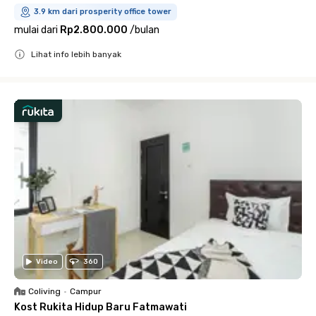
3.9 km dari prosperity office tower
mulai dari
Rp2.800.000
/
bulan
Lihat info lebih banyak
Close
Video
360
Coliving
•
Campur
Kost Rukita Hidup Baru Fatmawati