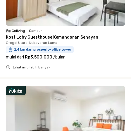
Coliving
•
Campur
Kost Loby Guesthouse Kemandoran Senayan
Grogol Utara, Kebayoran Lama
2.4 km dari prosperity office tower
mulai dari
Rp3.500.000
/
bulan
Lihat info lebih banyak
Close