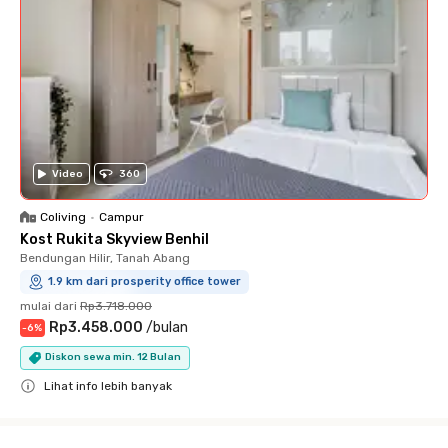
Video
360
Coliving
•
Campur
Kost Rukita Skyview Benhil
Bendungan Hilir, Tanah Abang
1.9 km dari prosperity office tower
mulai dari
Rp3.718.000
Rp3.458.000
/
bulan
-
6
%
Diskon sewa min. 12 Bulan
Lihat info lebih banyak
Close