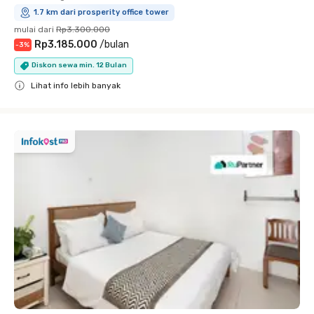
1.7 km dari prosperity office tower
mulai dari
Rp3.300.000
Rp3.185.000
/
bulan
-
3
%
Diskon sewa min. 12 Bulan
Lihat info lebih banyak
Close