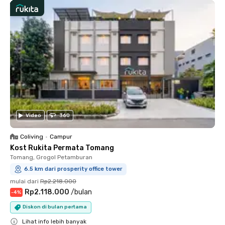
Video
360
Coliving
•
Campur
Kost Rukita Permata Tomang
Tomang, Grogol Petamburan
6.5 km dari prosperity office tower
mulai dari
Rp2.218.000
Rp2.118.000
/
bulan
-
4
%
Diskon di bulan pertama
Lihat info lebih banyak