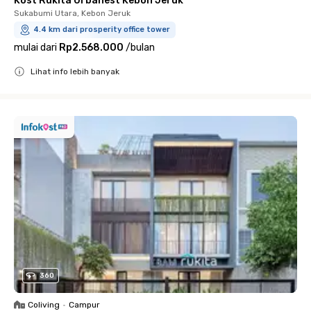
Kost Rukita Urbanest Kebon Jeruk
Sukabumi Utara, Kebon Jeruk
4.4 km dari prosperity office tower
mulai dari
Rp2.568.000
/
bulan
Lihat info lebih banyak
Close
360
Coliving
•
Campur