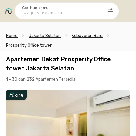
Cari hunianmu
10 Agt 26 - Belum tahu
Ope
Home
Jakarta Selatan
Kebayoran Baru
Prosperity Office tower
Apartemen Dekat Prosperity Office
tower Jakarta Selatan
1 - 30 dari 232 Apartemen
Tersedia