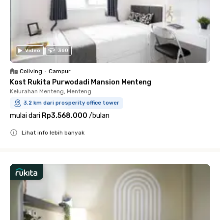
Video
360
Coliving
•
Campur
Kost Rukita Purwodadi Mansion Menteng
Kelurahan Menteng, Menteng
3.2 km dari prosperity office tower
mulai dari
Rp3.568.000
/
bulan
Lihat info lebih banyak
Close