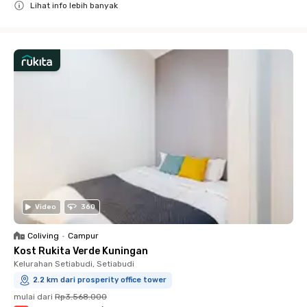
Lihat info lebih banyak
Close
Video
360
Coliving
•
Campur
Kost Rukita Verde Kuningan
Kelurahan Setiabudi, Setiabudi
2.2 km dari prosperity office tower
mulai dari
Rp3.568.000