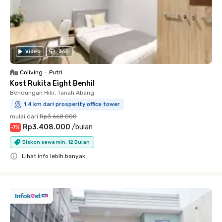
Video
360
Coliving
•
Putri
Kost Rukita Eight Benhil
Bendungan Hilir, Tanah Abang
1.4 km dari prosperity office tower
mulai dari
Rp3.668.000
Rp3.408.000
/
bulan
-
7
%
Diskon sewa min. 12 Bulan
Lihat info lebih banyak
Close