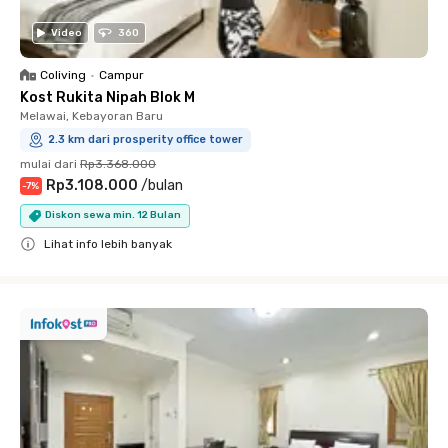
Video
360
Coliving
•
Campur
Kost Rukita Nipah Blok M
Melawai, Kebayoran Baru
2.3 km dari prosperity office tower
mulai dari
Rp3.368.000
Rp3.108.000
/
bulan
-
7
%
Diskon sewa min. 12 Bulan
Lihat info lebih banyak
Close