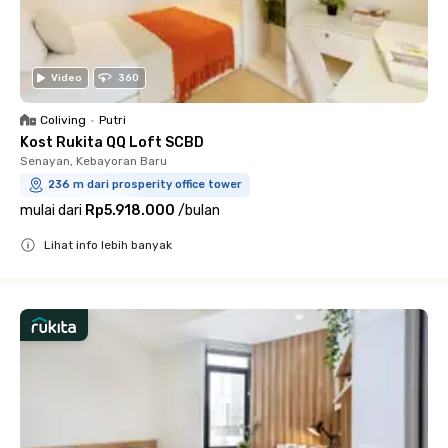
Video
360
Coliving
•
Putri
Kost Rukita QQ Loft SCBD
Senayan, Kebayoran Baru
236 m dari prosperity office tower
mulai dari
Rp5.918.000
/
bulan
Lihat info lebih banyak
Close