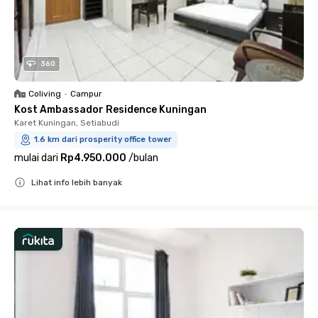
360
Coliving
•
Campur
Kost Ambassador Residence Kuningan
Karet Kuningan, Setiabudi
1.6 km dari prosperity office tower
mulai dari
Rp4.950.000
/
bulan
Lihat info lebih banyak
Close