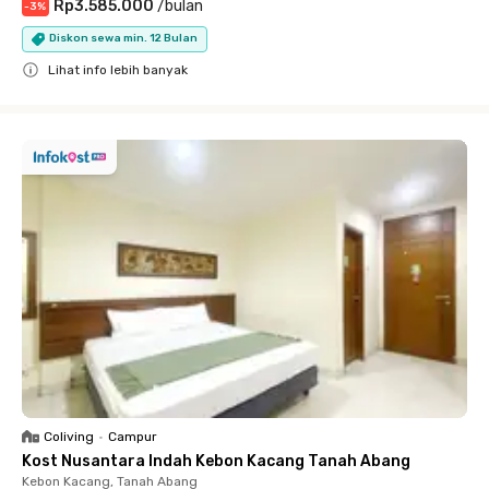
Rp3.585.000
/
bulan
-
3
%
Diskon sewa min. 12 Bulan
Lihat info lebih banyak
Close
Coliving
•
Campur
Kost Nusantara Indah Kebon Kacang Tanah Abang
Kebon Kacang, Tanah Abang