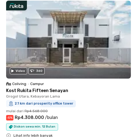
Video
360
Coliving
•
Campur
Kost Rukita Fifteen Senayan
Grogol Utara, Kebayoran Lama
2.1 km dari prosperity office tower
mulai dari
Rp4.568.000
Rp4.308.000
/
bulan
-
5
%
Diskon sewa min. 12 Bulan
Lihat info lebih banyak