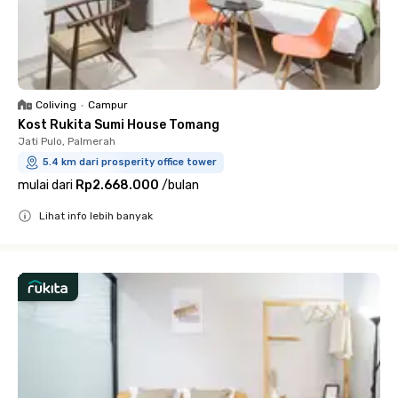
Coliving
•
Campur
Kost Rukita Sumi House Tomang
Jati Pulo, Palmerah
5.4 km dari prosperity office tower
mulai dari
Rp2.668.000
/
bulan
Lihat info lebih banyak
Close