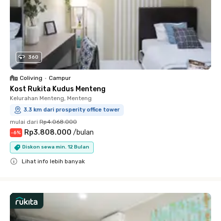
360
Coliving
•
Campur
Kost Rukita Kudus Menteng
Kelurahan Menteng, Menteng
3.3 km dari prosperity office tower
mulai dari
Rp4.068.000
Rp3.808.000
/
bulan
-
6
%
Diskon sewa min. 12 Bulan
Lihat info lebih banyak
Close