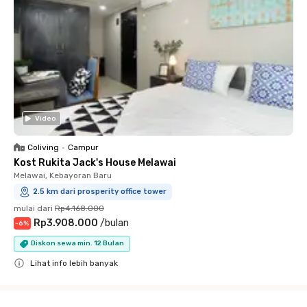
Video
Coliving
•
Campur
Kost Rukita Jack's House Melawai
Melawai, Kebayoran Baru
2.5 km dari prosperity office tower
mulai dari
Rp4.168.000
Rp3.908.000
/
bulan
-
6
%
Diskon sewa min. 12 Bulan
Lihat info lebih banyak
Close