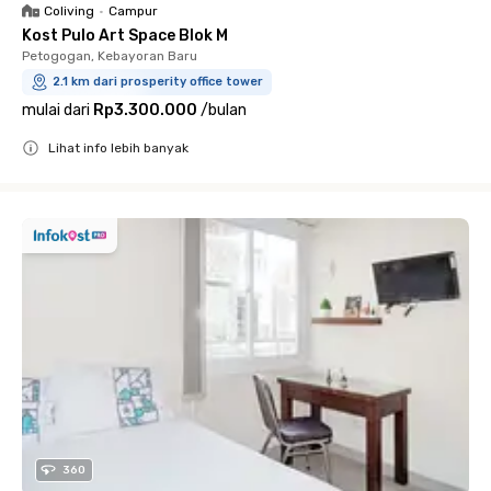
Coliving
•
Campur
Kost Pulo Art Space Blok M
Petogogan, Kebayoran Baru
2.1 km dari prosperity office tower
mulai dari
Rp3.300.000
/
bulan
Lihat info lebih banyak
Close
360