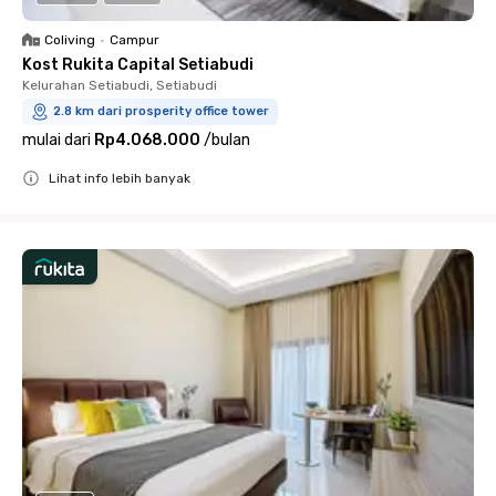
Coliving
•
Campur
Kost Rukita Capital Setiabudi
Kelurahan Setiabudi, Setiabudi
2.8 km dari prosperity office tower
mulai dari
Rp4.068.000
/
bulan
Lihat info lebih banyak
Close