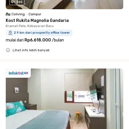
360
Coliving
•
Campur
Kost Rukita Magnolia Gandaria
Kramat Pela, Kebayoran Baru
2.9 km dari prosperity office tower
mulai dari
Rp6.618.000
/
bulan
Lihat info lebih banyak
Close