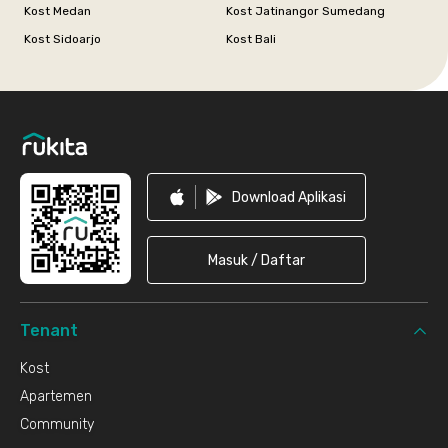
Kost Medan
Kost Jatinangor Sumedang
Kost Sidoarjo
Kost Bali
Footer
Download Aplikasi
Masuk / Daftar
Tenant
Kost
Apartemen
Community