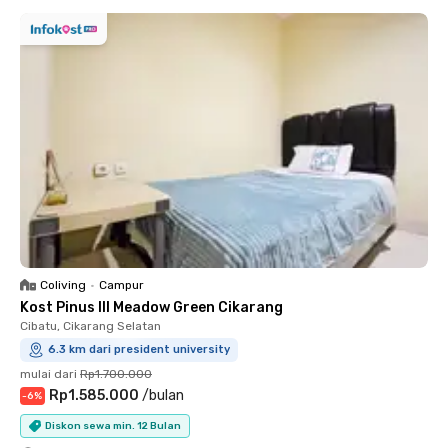
Coliving
•
Campur
Kost Pinus III Meadow Green Cikarang
Cibatu, Cikarang Selatan
6.3 km dari president university
mulai dari
Rp1.700.000
Rp1.585.000
/
bulan
-
6
%
Diskon sewa min. 12 Bulan