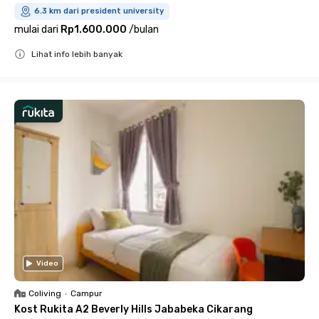
6.3 km dari president university
mulai dari
Rp1.600.000
/
bulan
Lihat info lebih banyak
Close
Video
Coliving
•
Campur
Kost Rukita A2 Beverly Hills Jababeka Cikarang