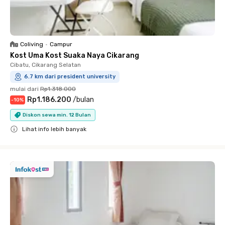
Coliving
•
Campur
Kost Uma Kost Suaka Naya Cikarang
Cibatu, Cikarang Selatan
6.7 km dari president university
mulai dari
Rp1.318.000
Rp1.186.200
/
bulan
-
10
%
Diskon sewa min. 12 Bulan
Lihat info lebih banyak
Close