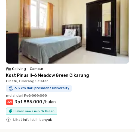
Coliving
•
Campur
Kost Pinus II-6 Meadow Green Cikarang
Cibatu, Cikarang Selatan
6.3 km dari president university
mulai dari
Rp2.000.000
Rp1.885.000
/
bulan
-
5
%
Diskon sewa min. 12 Bulan
Lihat info lebih banyak
Close