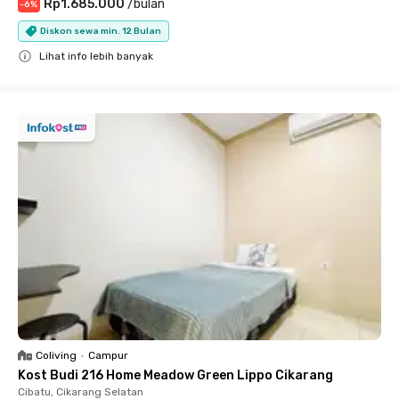
Rp1.685.000
/
bulan
-
6
%
Diskon sewa min. 12 Bulan
Lihat info lebih banyak
Close
Coliving
•
Campur
Kost Budi 216 Home Meadow Green Lippo Cikarang
Cibatu, Cikarang Selatan