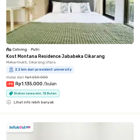
Coliving
•
Putri
Kost Montana Residence Jababeka Cikarang
Mekarmukti, Cikarang Utara
2.2 km dari president university
mulai dari
Rp1.250.000
Rp1.135.000
/
bulan
-
9
%
Diskon sewa min. 12 Bulan
Lihat info lebih banyak
Close