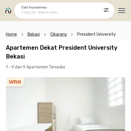
Cari hunianmu
7 Agt 26 - Belum tahu
Ope
Home
Bekasi
Cikarang
President University
Apartemen Dekat President University
Bekasi
1 - 9 dari 9 Apartemen
Tersedia