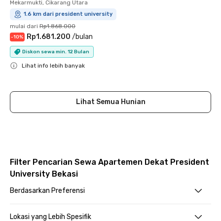
Mekarmukti, Cikarang Utara
1.6 km dari president university
mulai dari
Rp1.868.000
Rp1.681.200
/
bulan
-
10
%
Diskon sewa min. 12 Bulan
Lihat info lebih banyak
Close
Lihat Semua Hunian
Filter Pencarian Sewa Apartemen Dekat President
University Bekasi
Berdasarkan Preferensi
Lokasi yang Lebih Spesifik