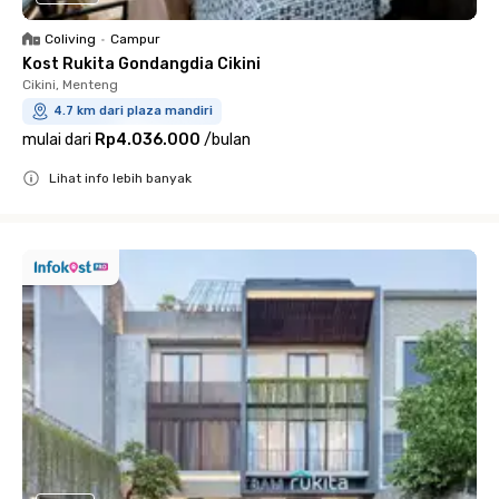
Coliving
•
Campur
Kost Rukita Gondangdia Cikini
Cikini, Menteng
4.7 km dari plaza mandiri
mulai dari
Rp4.036.000
/
bulan
Lihat info lebih banyak
Close