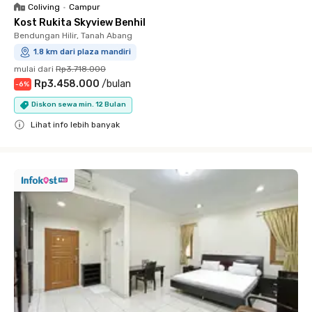
Coliving
•
Campur
Kost Rukita Skyview Benhil
Bendungan Hilir, Tanah Abang
1.8 km dari plaza mandiri
mulai dari
Rp3.718.000
Rp3.458.000
/
bulan
-
6
%
Diskon sewa min. 12 Bulan
Lihat info lebih banyak
Close