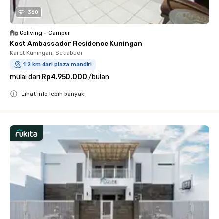
360
Coliving
•
Campur
Kost Ambassador Residence Kuningan
Karet Kuningan, Setiabudi
1.2 km dari plaza mandiri
mulai dari
Rp4.950.000
/
bulan
Lihat info lebih banyak
Close