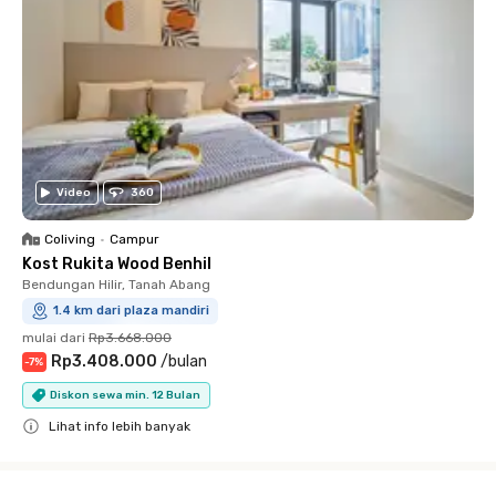
Video
360
Coliving
•
Campur
Kost Rukita Wood Benhil
Bendungan Hilir, Tanah Abang
1.4 km dari plaza mandiri
mulai dari
Rp3.668.000
Rp3.408.000
/
bulan
-
7
%
Diskon sewa min. 12 Bulan
Lihat info lebih banyak
Close