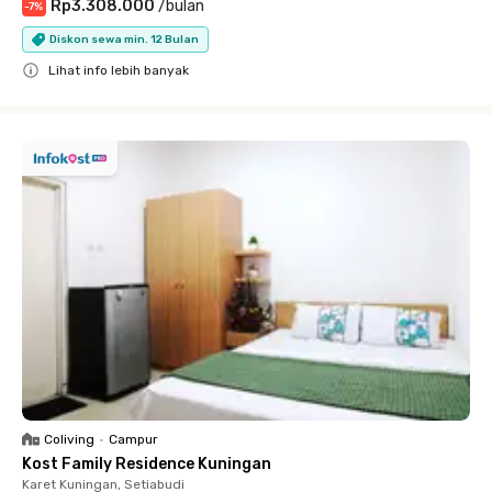
Rp3.308.000
/
bulan
-
7
%
Diskon sewa min. 12 Bulan
Lihat info lebih banyak
Close
Coliving
•
Campur
Kost Family Residence Kuningan
Karet Kuningan, Setiabudi