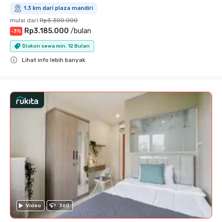
1.3 km dari plaza mandiri
mulai dari
Rp3.300.000
Rp3.185.000
/
bulan
-
3
%
Diskon sewa min. 12 Bulan
Lihat info lebih banyak
Close
Video
360