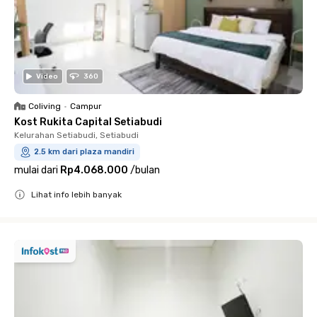
Video
360
Coliving
•
Campur
Kost Rukita Capital Setiabudi
Kelurahan Setiabudi, Setiabudi
2.5 km dari plaza mandiri
mulai dari
Rp4.068.000
/
bulan
Lihat info lebih banyak
Close