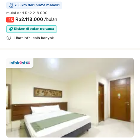
6.5 km dari plaza mandiri
mulai dari
Rp2.218.000
Rp2.118.000
/
bulan
-
4
%
Diskon di bulan pertama
Lihat info lebih banyak
Close