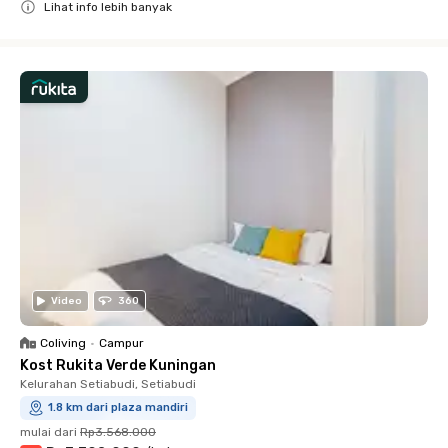
Lihat info lebih banyak
Close
Video
360
Coliving
•
Campur
Kost Rukita Verde Kuningan
Kelurahan Setiabudi, Setiabudi
1.8 km dari plaza mandiri
mulai dari
Rp3.568.000