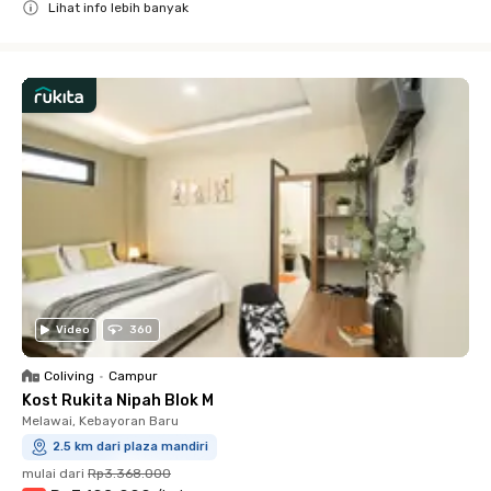
Lihat info lebih banyak
Close
Video
360
Coliving
•
Campur
Kost Rukita Nipah Blok M
Melawai, Kebayoran Baru
2.5 km dari plaza mandiri
mulai dari
Rp3.368.000