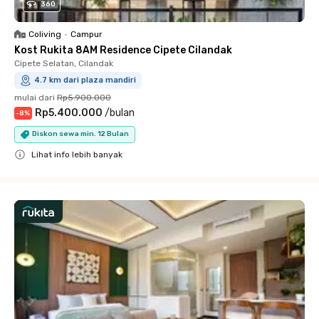
360
Coliving
•
Campur
Kost Rukita 8AM Residence Cipete Cilandak
Cipete Selatan, Cilandak
4.7 km dari plaza mandiri
mulai dari
Rp5.900.000
Rp5.400.000
/
bulan
-
8
%
Diskon sewa min. 12 Bulan
Lihat info lebih banyak
Close