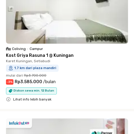
Coliving
•
Campur
Kost Griya Rasuna 1 @ Kuningan
Karet Kuningan, Setiabudi
1.7 km dari plaza mandiri
mulai dari
Rp3.700.000
Rp3.585.000
/
bulan
-
3
%
Diskon sewa min. 12 Bulan
Lihat info lebih banyak
Close