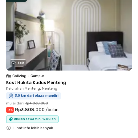
360
Coliving
•
Campur
Kost Rukita Kudus Menteng
Kelurahan Menteng, Menteng
3.0 km dari plaza mandiri
mulai dari
Rp4.068.000
Rp3.808.000
/
bulan
-
6
%
Diskon sewa min. 12 Bulan
Lihat info lebih banyak
Close