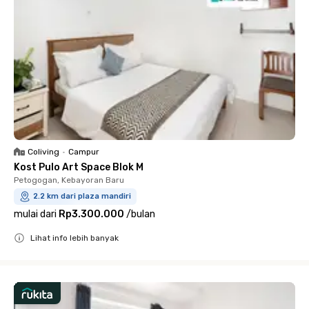
Coliving
•
Campur
Kost Pulo Art Space Blok M
Petogogan, Kebayoran Baru
2.2 km dari plaza mandiri
mulai dari
Rp3.300.000
/
bulan
Lihat info lebih banyak
Close