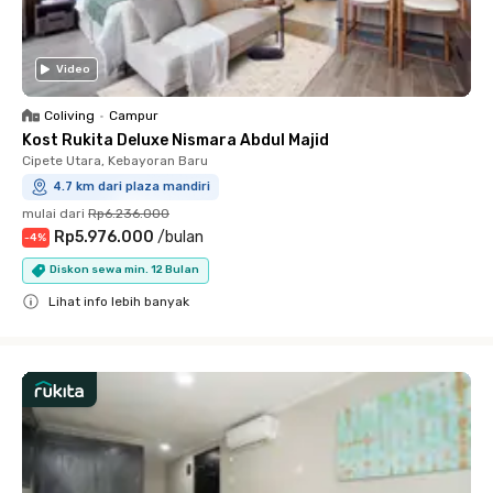
Video
Coliving
•
Campur
Kost Rukita Deluxe Nismara Abdul Majid
Cipete Utara, Kebayoran Baru
4.7 km dari plaza mandiri
mulai dari
Rp6.236.000
Rp5.976.000
/
bulan
-
4
%
Diskon sewa min. 12 Bulan
Lihat info lebih banyak
Close