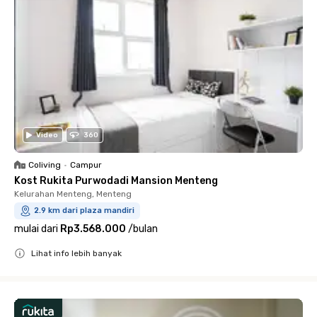
Video
360
Coliving
•
Campur
Kost Rukita Purwodadi Mansion Menteng
Kelurahan Menteng, Menteng
2.9 km dari plaza mandiri
mulai dari
Rp3.568.000
/
bulan
Lihat info lebih banyak
Close