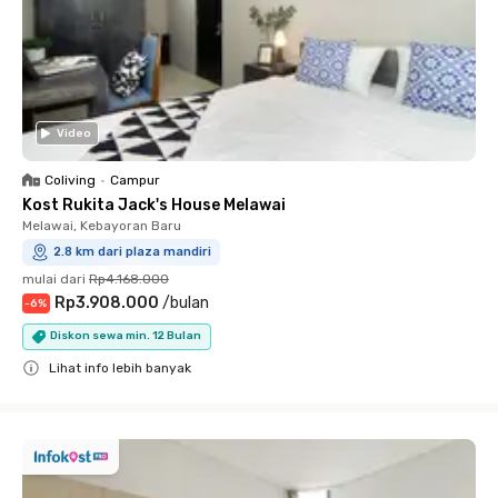
Video
Coliving
•
Campur
Kost Rukita Jack's House Melawai
Melawai, Kebayoran Baru
2.8 km dari plaza mandiri
mulai dari
Rp4.168.000
Rp3.908.000
/
bulan
-
6
%
Diskon sewa min. 12 Bulan
Lihat info lebih banyak
Close