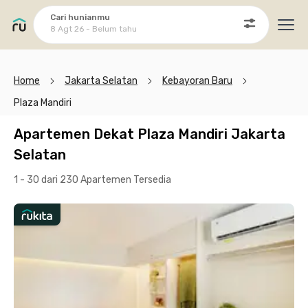
Cari hunianmu
8 Agt 26 - Belum tahu
Ope
Home
Jakarta Selatan
Kebayoran Baru
Plaza Mandiri
Apartemen Dekat Plaza Mandiri Jakarta
Selatan
1 - 30 dari 230 Apartemen
Tersedia