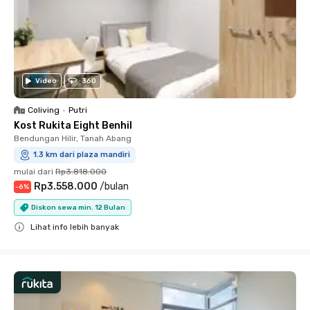
Video
360
Coliving
•
Putri
Kost Rukita Eight Benhil
Bendungan Hilir, Tanah Abang
1.3 km dari plaza mandiri
mulai dari
Rp3.818.000
Rp3.558.000
/
bulan
-
6
%
Diskon sewa min. 12 Bulan
Lihat info lebih banyak
Close