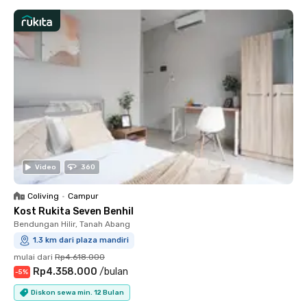
Video
360
Coliving
•
Campur
Kost Rukita Seven Benhil
Bendungan Hilir, Tanah Abang
1.3 km dari plaza mandiri
mulai dari
Rp4.618.000
Rp4.358.000
/
bulan
-
5
%
Diskon sewa min. 12 Bulan