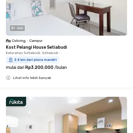
360
Coliving
•
Campur
Kost Pelangi House Setiabudi
Kelurahan Setiabudi, Setiabudi
2.4 km dari plaza mandiri
mulai dari
Rp3.200.000
/
bulan
Lihat info lebih banyak
Close