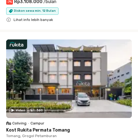
Rp3.108.000
/
bulan
-
7
%
Diskon sewa min. 12 Bulan
Lihat info lebih banyak
Close
Video
360
Coliving
•
Campur
Kost Rukita Permata Tomang
Tomang, Grogol Petamburan