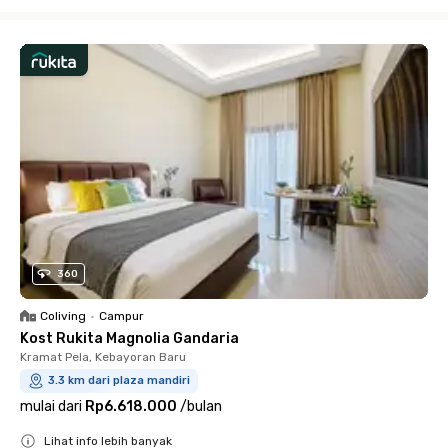
Close
360
Coliving
•
Campur
Kost Rukita Magnolia Gandaria
Kramat Pela, Kebayoran Baru
3.3 km dari plaza mandiri
mulai dari
Rp6.618.000
/
bulan
Lihat info lebih banyak