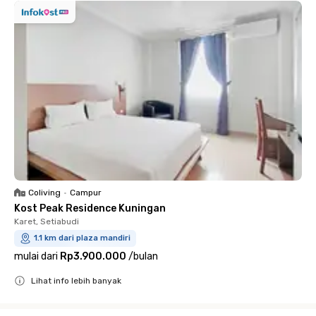
Coliving
•
Campur
Kost Peak Residence Kuningan
Karet, Setiabudi
1.1 km dari plaza mandiri
mulai dari
Rp3.900.000
/
bulan
Lihat info lebih banyak
Close