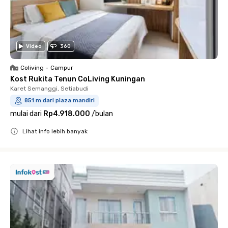
Video
360
Coliving
•
Campur
Kost Rukita Tenun CoLiving Kuningan
Karet Semanggi, Setiabudi
851 m dari plaza mandiri
mulai dari
Rp4.918.000
/
bulan
Lihat info lebih banyak
Close