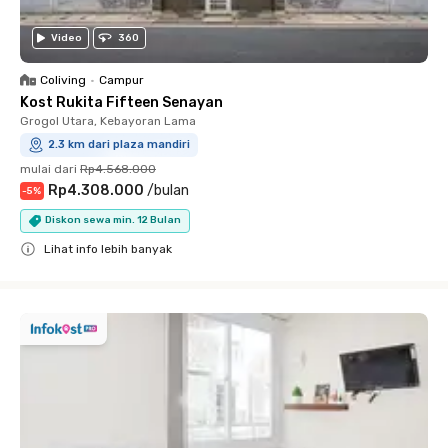
Video
360
Coliving
•
Campur
Kost Rukita Fifteen Senayan
Grogol Utara, Kebayoran Lama
2.3 km dari plaza mandiri
mulai dari
Rp4.568.000
Rp4.308.000
/
bulan
-
5
%
Diskon sewa min. 12 Bulan
Lihat info lebih banyak
Close