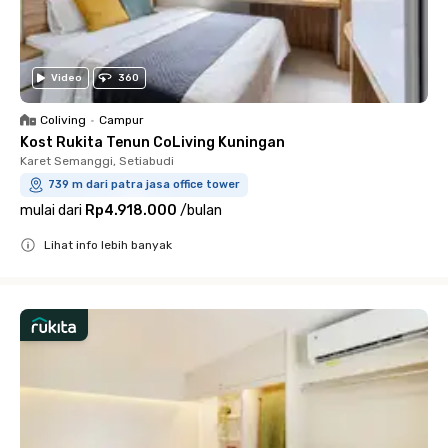
Video
360
Coliving
•
Campur
Kost Rukita Tenun CoLiving Kuningan
Karet Semanggi, Setiabudi
739 m dari patra jasa office tower
mulai dari
Rp4.918.000
/
bulan
Lihat info lebih banyak
Close