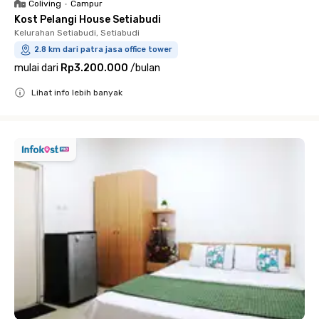
Coliving
•
Campur
Kost Pelangi House Setiabudi
Kelurahan Setiabudi, Setiabudi
2.8 km dari patra jasa office tower
mulai dari
Rp3.200.000
/
bulan
Lihat info lebih banyak
Close