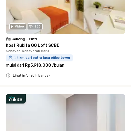
Video
360
Coliving
•
Putri
Kost Rukita QQ Loft SCBD
Senayan, Kebayoran Baru
1.4 km dari patra jasa office tower
mulai dari
Rp5.918.000
/
bulan
Lihat info lebih banyak
Close