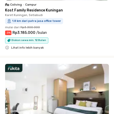
Coliving
•
Campur
Kost Family Residence Kuningan
Karet Kuningan, Setiabudi
1.8 km dari patra jasa office tower
mulai dari
Rp3.300.000
Rp3.185.000
/
bulan
-
3
%
Diskon sewa min. 12 Bulan
Lihat info lebih banyak
Close