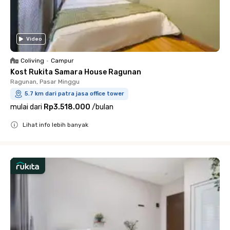
Video
Coliving
•
Campur
Kost Rukita Samara House Ragunan
Ragunan, Pasar Minggu
5.7 km dari patra jasa office tower
mulai dari
Rp3.518.000
/
bulan
Lihat info lebih banyak
Close