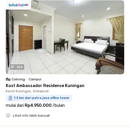
360
Coliving
•
Campur
Kost Ambassador Residence Kuningan
Karet Kuningan, Setiabudi
1.3 km dari patra jasa office tower
mulai dari
Rp4.950.000
/
bulan
Lihat info lebih banyak
Close