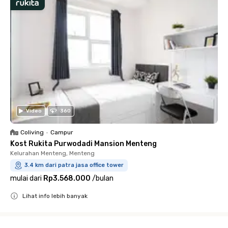
Video
360
Coliving
•
Campur
Kost Rukita Purwodadi Mansion Menteng
Kelurahan Menteng, Menteng
3.4 km dari patra jasa office tower
mulai dari
Rp3.568.000
/
bulan
Lihat info lebih banyak
Close