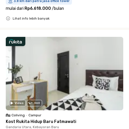
3.8 km dari patra jasa office tower
mulai dari
Rp6.618.000
/
bulan
Lihat info lebih banyak
Close
Video
360
Coliving
•
Campur
Kost Rukita Hidup Baru Fatmawati
Gandaria Utara, Kebayoran Baru