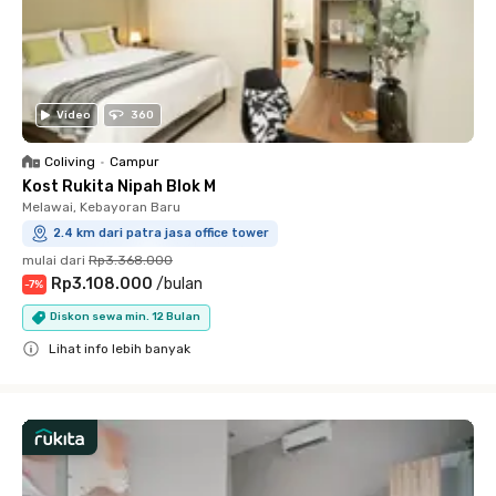
Video
360
Coliving
•
Campur
Kost Rukita Nipah Blok M
Melawai, Kebayoran Baru
2.4 km dari patra jasa office tower
mulai dari
Rp3.368.000
Rp3.108.000
/
bulan
-
7
%
Diskon sewa min. 12 Bulan
Lihat info lebih banyak
Close