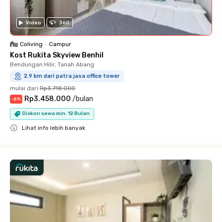
Video
360
Coliving
•
Campur
Kost Rukita Skyview Benhil
Bendungan Hilir, Tanah Abang
2.9 km dari patra jasa office tower
mulai dari
Rp3.718.000
Rp3.458.000
/
bulan
-
6
%
Diskon sewa min. 12 Bulan
Lihat info lebih banyak
Close