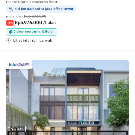
Cipete Utara, Kebayoran Baru
4.4 km dari patra jasa office tower
mulai dari
Rp6.236.000
Rp5.976.000
/
bulan
-
4
%
Diskon sewa min. 12 Bulan
Lihat info lebih banyak
Close
360