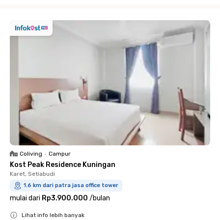
Close
Coliving
•
Campur
Kost Peak Residence Kuningan
Karet, Setiabudi
1.6 km dari patra jasa office tower
mulai dari
Rp3.900.000
/
bulan
Lihat info lebih banyak