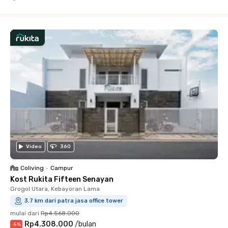
Close
Video
360
Coliving
•
Campur
Kost Rukita Fifteen Senayan
Grogol Utara, Kebayoran Lama
3.7 km dari patra jasa office tower
mulai dari
Rp4.568.000
Rp4.308.000
/
bulan
-
5
%