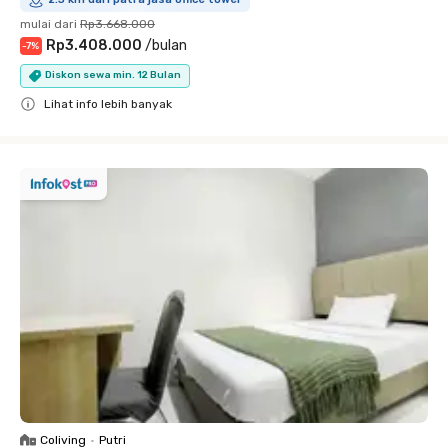
mulai dari
Rp3.668.000
Rp3.408.000
/
bulan
-
7
%
Diskon sewa min. 12 Bulan
Lihat info lebih banyak
Close
Coliving
•
Putri