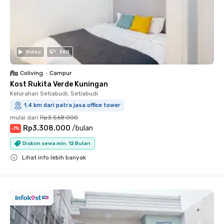
Video
360
Coliving
•
Campur
Kost Rukita Verde Kuningan
Kelurahan Setiabudi, Setiabudi
1.4 km dari patra jasa office tower
mulai dari
Rp3.568.000
Rp3.308.000
/
bulan
-
7
%
Diskon sewa min. 12 Bulan
Lihat info lebih banyak
Close