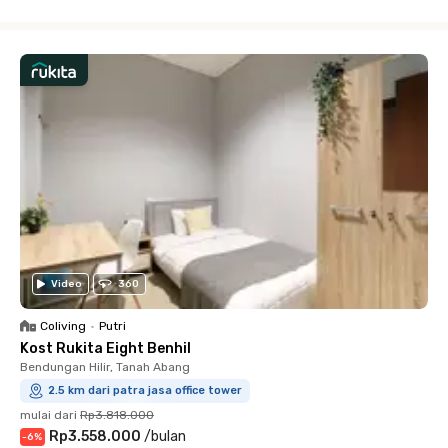
Close
Video
360
Coliving
•
Putri
Kost Rukita Eight Benhil
Bendungan Hilir, Tanah Abang
2.5 km dari patra jasa office tower
mulai dari
Rp3.818.000
Rp3.558.000
/
bulan
-
6
%