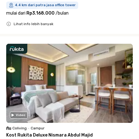
4.4 km dari patra jasa office tower
mulai dari
Rp3.168.000
/
bulan
Lihat info lebih banyak
Close
Video
Coliving
•
Campur
Kost Rukita Deluxe Nismara Abdul Majid