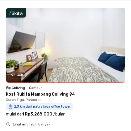
360
Coliving
•
Campur
Kost Rukita Mampang Coliving 94
Duren Tiga, Pancoran
2.3 km dari patra jasa office tower
mulai dari
Rp3.268.000
/
bulan
Lihat info lebih banyak