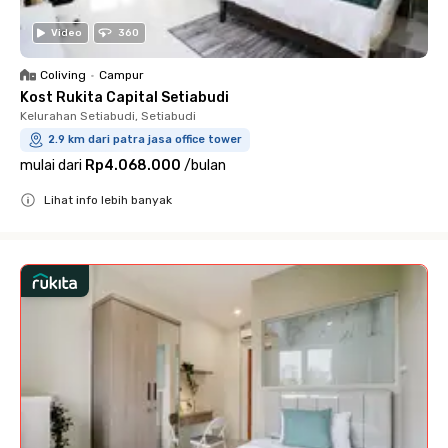
Video
360
Coliving
•
Campur
Kost Rukita Capital Setiabudi
Kelurahan Setiabudi, Setiabudi
2.9 km dari patra jasa office tower
mulai dari
Rp4.068.000
/
bulan
Lihat info lebih banyak
Close