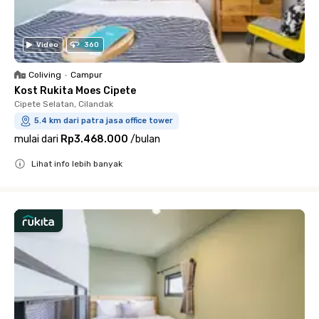
Video
360
Coliving
•
Campur
Kost Rukita Moes Cipete
Cipete Selatan, Cilandak
5.4 km dari patra jasa office tower
mulai dari
Rp3.468.000
/
bulan
Lihat info lebih banyak
Close