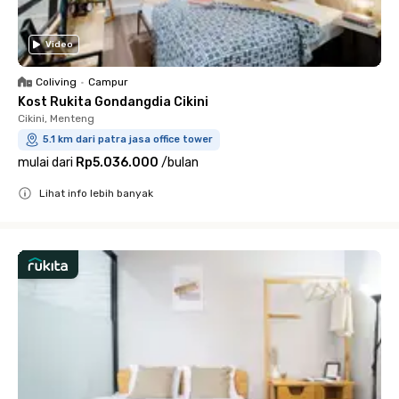
Video
Coliving
•
Campur
Kost Rukita Gondangdia Cikini
Cikini, Menteng
5.1 km dari patra jasa office tower
mulai dari
Rp5.036.000
/
bulan
Lihat info lebih banyak
Close