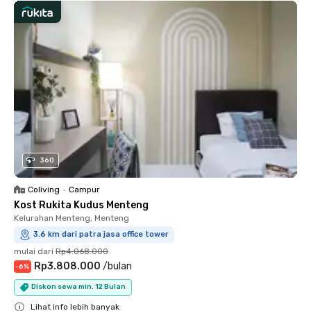
360
Coliving
•
Campur
Kost Rukita Kudus Menteng
Kelurahan Menteng, Menteng
3.6 km dari patra jasa office tower
mulai dari
Rp4.068.000
Rp3.808.000
/
bulan
-
6
%
Diskon sewa min. 12 Bulan
Lihat info lebih banyak