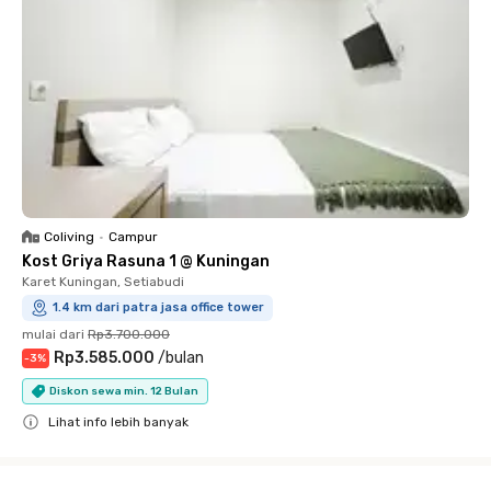
Coliving
•
Campur
Kost Griya Rasuna 1 @ Kuningan
Karet Kuningan, Setiabudi
1.4 km dari patra jasa office tower
mulai dari
Rp3.700.000
Rp3.585.000
/
bulan
-
3
%
Diskon sewa min. 12 Bulan
Lihat info lebih banyak
Close