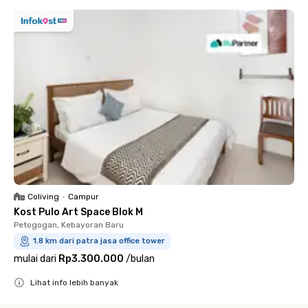
Coliving
•
Campur
Kost Pulo Art Space Blok M
Petogogan, Kebayoran Baru
1.8 km dari patra jasa office tower
mulai dari
Rp3.300.000
/
bulan
Lihat info lebih banyak
Close