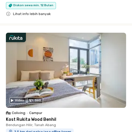
Diskon sewa min. 12 Bulan
Lihat info lebih banyak
Close
Video
360
Coliving
•
Campur
Kost Rukita Wood Benhil
Bendungan Hilir, Tanah Abang
2.5 km dari patra jasa office tower