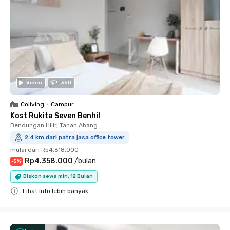
Video
360
Coliving
•
Campur
Kost Rukita Seven Benhil
Bendungan Hilir, Tanah Abang
2.4 km dari patra jasa office tower
mulai dari
Rp4.618.000
Rp4.358.000
/
bulan
-
5
%
Diskon sewa min. 12 Bulan
Lihat info lebih banyak
Close