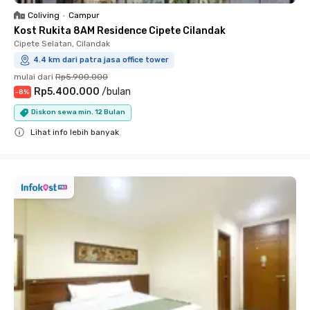
Coliving
•
Campur
Kost Rukita 8AM Residence Cipete Cilandak
Cipete Selatan, Cilandak
4.4 km dari patra jasa office tower
mulai dari
Rp5.900.000
Rp5.400.000
/
bulan
-
8
%
Diskon sewa min. 12 Bulan
Lihat info lebih banyak
Close