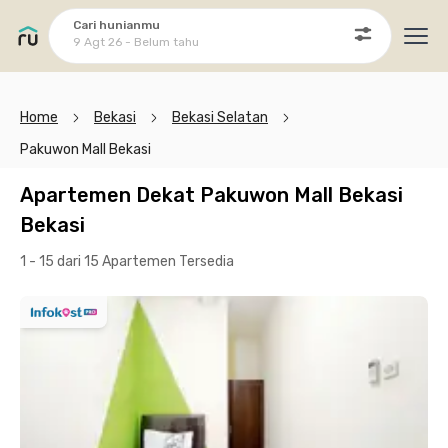
Cari hunianmu
9 Agt 26 - Belum tahu
Ope
Home
Bekasi
Bekasi Selatan
Pakuwon Mall Bekasi
Apartemen Dekat Pakuwon Mall Bekasi
Bekasi
1 - 15 dari 15 Apartemen
Tersedia