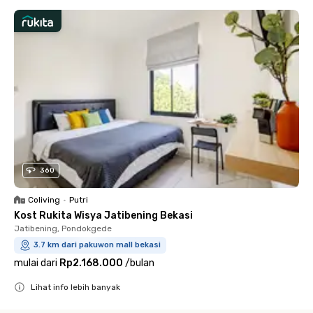
360
Coliving
•
Putri
Kost Rukita Wisya Jatibening Bekasi
Jatibening, Pondokgede
3.7 km dari pakuwon mall bekasi
mulai dari
Rp2.168.000
/
bulan
Lihat info lebih banyak
Close