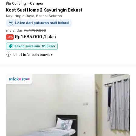
Coliving
•
Campur
Kost Susi Home 2 Kayuringin Bekasi
Kayuringin Jaya, Bekasi Selatan
1.2 km dari pakuwon mall bekasi
mulai dari
Rp1.700.000
Rp1.585.000
/
bulan
-
6
%
Diskon sewa min. 12 Bulan
Lihat info lebih banyak
Close