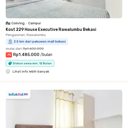
Coliving
•
Campur
Kost 229 House Executive Rawalumbu Bekasi
Pengasinan, Rawalumbu
2.5 km dari pakuwon mall bekasi
mulai dari
Rp1.600.000
Rp1.485.000
/
bulan
-
7
%
Diskon sewa min. 12 Bulan
Lihat info lebih banyak
Close