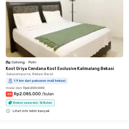
Coliving
•
Putri
Kost Griya Cendana Kost Exclusive Kalimalang Bekasi
Jakasampurna, Bekasi Barat
1.9 km dari pakuwon mall bekasi
mulai dari
Rp2.200.000
Rp2.085.000
/
bulan
-
5
%
Diskon sewa min. 12 Bulan
Lihat info lebih banyak
Close