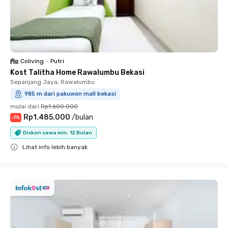
Coliving
•
Putri
Kost Talitha Home Rawalumbu Bekasi
Sepanjang Jaya, Rawalumbu
985 m dari pakuwon mall bekasi
mulai dari
Rp1.600.000
Rp1.485.000
/
bulan
-
7
%
Diskon sewa min. 12 Bulan
Lihat info lebih banyak
Close