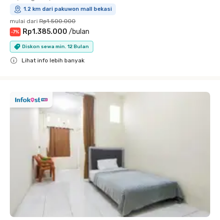
1.2 km dari pakuwon mall bekasi
mulai dari
Rp1.500.000
Rp1.385.000
/
bulan
-
7
%
Diskon sewa min. 12 Bulan
Lihat info lebih banyak
Close