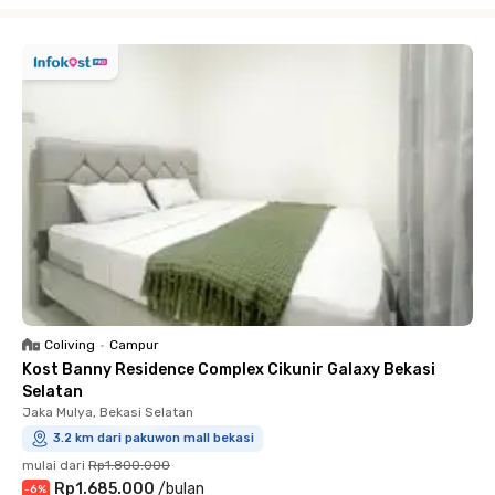
Close
Coliving
•
Campur
Kost Banny Residence Complex Cikunir Galaxy Bekasi
Selatan
Jaka Mulya, Bekasi Selatan
3.2 km dari pakuwon mall bekasi
mulai dari
Rp1.800.000
Rp1.685.000
/
bulan
-
6
%