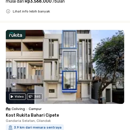
mulai dari
Rp3.568.000
/
bulan
Lihat info lebih banyak
Close
Video
360
Coliving
•
Campur
Kost Rukita Bahari Cipete
Gandaria Selatan, Cilandak
3.9 km dari menara sentraya