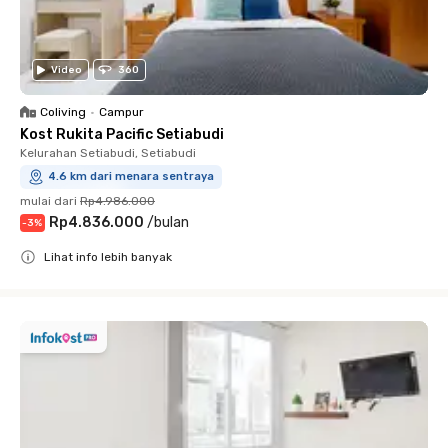
Video
360
Coliving
•
Campur
Kost Rukita Pacific Setiabudi
Kelurahan Setiabudi, Setiabudi
4.6 km dari menara sentraya
mulai dari
Rp4.986.000
Rp4.836.000
/
bulan
-
3
%
Lihat info lebih banyak
Close