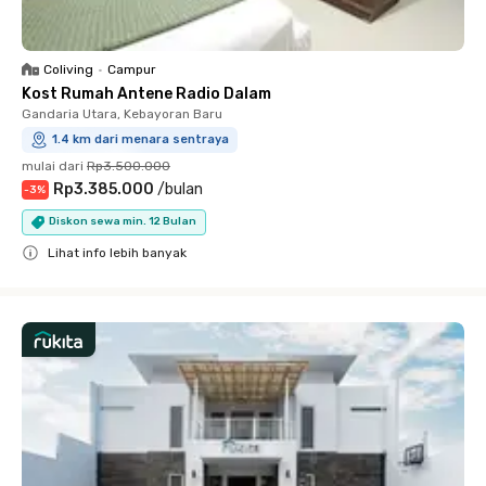
Coliving
•
Campur
Kost Rumah Antene Radio Dalam
Gandaria Utara, Kebayoran Baru
1.4 km dari menara sentraya
mulai dari
Rp3.500.000
Rp3.385.000
/
bulan
-
3
%
Diskon sewa min. 12 Bulan
Lihat info lebih banyak
Close