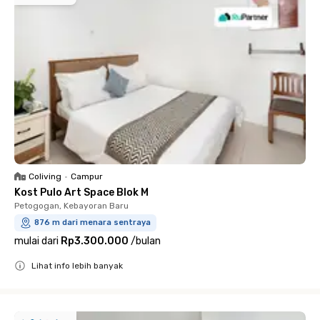
Coliving
•
Campur
Kost Pulo Art Space Blok M
Petogogan, Kebayoran Baru
876 m dari menara sentraya
mulai dari
Rp3.300.000
/
bulan
Lihat info lebih banyak
Close