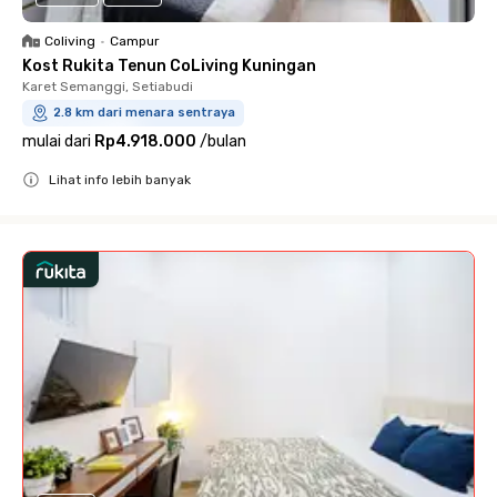
Coliving
•
Campur
Kost Rukita Tenun CoLiving Kuningan
Karet Semanggi, Setiabudi
2.8 km dari menara sentraya
mulai dari
Rp4.918.000
/
bulan
Lihat info lebih banyak
Close