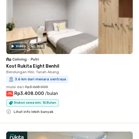
Video
360
Coliving
•
Putri
Kost Rukita Eight Benhil
Bendungan Hilir, Tanah Abang
3.6 km dari menara sentraya
mulai dari
Rp3.668.000
Rp3.408.000
/
bulan
-
7
%
Diskon sewa min. 12 Bulan
Lihat info lebih banyak
Close