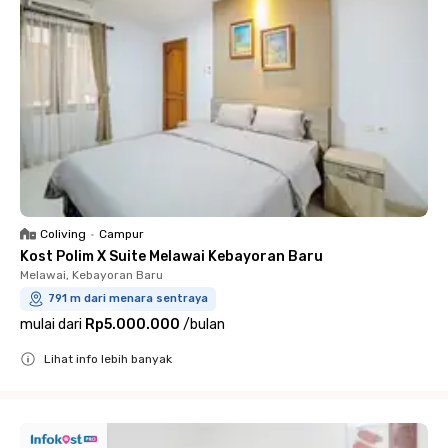
Coliving
•
Campur
Kost Polim X Suite Melawai Kebayoran Baru
Melawai, Kebayoran Baru
791 m dari menara sentraya
mulai dari
Rp5.000.000
/
bulan
Lihat info lebih banyak
Close