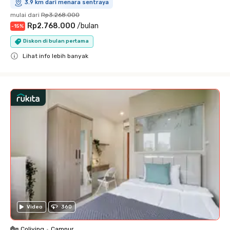
3.9 km dari menara sentraya
mulai dari
Rp3.268.000
Rp2.768.000
/
bulan
-
15
%
Diskon di bulan pertama
Lihat info lebih banyak
Close
Video
360
Coliving
•
Campur