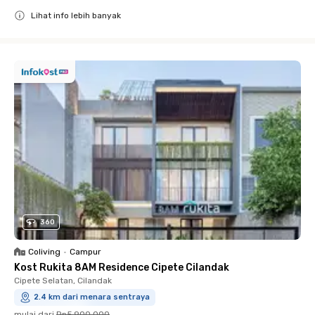
Lihat info lebih banyak
Close
360
Coliving
•
Campur
Kost Rukita 8AM Residence Cipete Cilandak
Cipete Selatan, Cilandak
2.4 km dari menara sentraya
mulai dari
Rp5.900.000