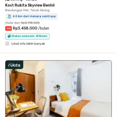
Kost Rukita Skyview Benhil
Bendungan Hilir, Tanah Abang
4.0 km dari menara sentraya
mulai dari
Rp3.718.000
Rp3.458.000
/
bulan
-
6
%
Diskon sewa min. 12 Bulan
Lihat info lebih banyak
Close