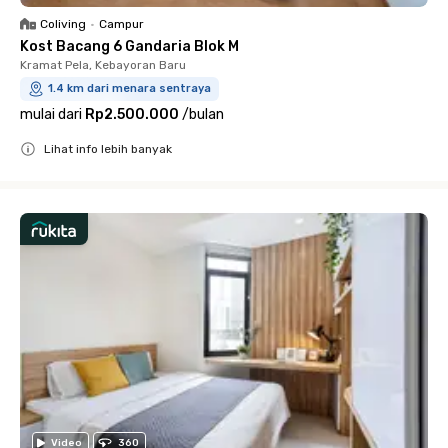
Coliving
•
Campur
Kost Bacang 6 Gandaria Blok M
Kramat Pela, Kebayoran Baru
1.4 km dari menara sentraya
mulai dari
Rp2.500.000
/
bulan
Lihat info lebih banyak
Close
Video
360