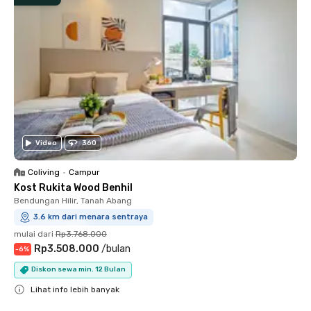
Video
360
Coliving
•
Campur
Kost Rukita Wood Benhil
Bendungan Hilir, Tanah Abang
3.6 km dari menara sentraya
mulai dari
Rp3.768.000
Rp3.508.000
/
bulan
-
6
%
Diskon sewa min. 12 Bulan
Lihat info lebih banyak
Close