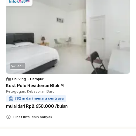
360
Coliving
•
Campur
Kost Pulo Residence Blok M
Petogogan, Kebayoran Baru
782 m dari menara sentraya
mulai dari
Rp2.650.000
/
bulan
Lihat info lebih banyak
Close