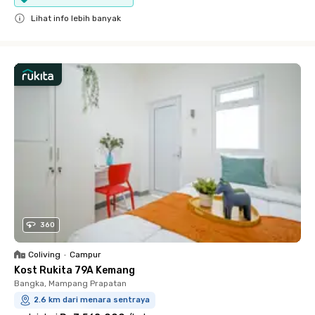
Lihat info lebih banyak
Close
360
Coliving
•
Campur
Kost Rukita 79A Kemang
Bangka, Mampang Prapatan
2.6 km dari menara sentraya