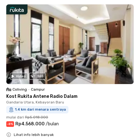
Video
360
Coliving
•
Campur
Kost Rukita Antene Radio Dalam
Gandaria Utara, Kebayoran Baru
1.4 km dari menara sentraya
mulai dari
Rp5.018.000
Rp4.568.000
/
bulan
-
8
%
Lihat info lebih banyak