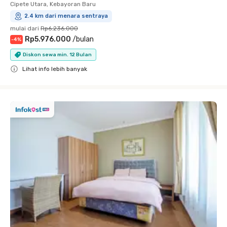
Cipete Utara, Kebayoran Baru
2.4 km dari menara sentraya
mulai dari
Rp6.236.000
Rp5.976.000
/
bulan
-
4
%
Diskon sewa min. 12 Bulan
Lihat info lebih banyak
Close