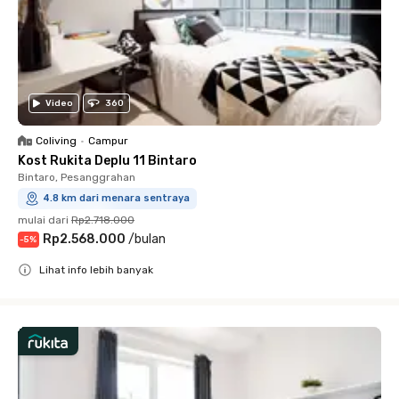
Video
360
Coliving
•
Campur
Kost Rukita Deplu 11 Bintaro
Bintaro, Pesanggrahan
4.8 km dari menara sentraya
mulai dari
Rp2.718.000
Rp2.568.000
/
bulan
-
5
%
Lihat info lebih banyak
Close