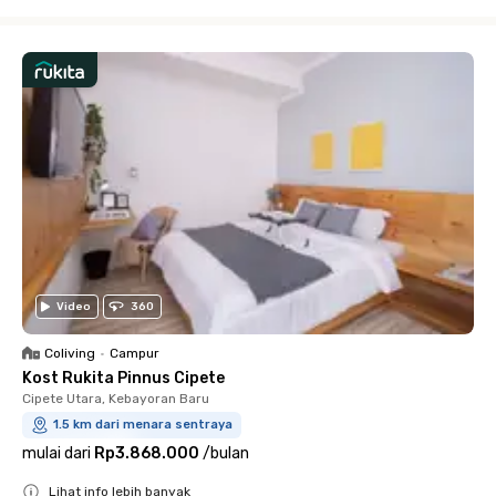
Close
Video
360
Coliving
•
Campur
Kost Rukita Pinnus Cipete
Cipete Utara, Kebayoran Baru
1.5 km dari menara sentraya
mulai dari
Rp3.868.000
/
bulan
Lihat info lebih banyak