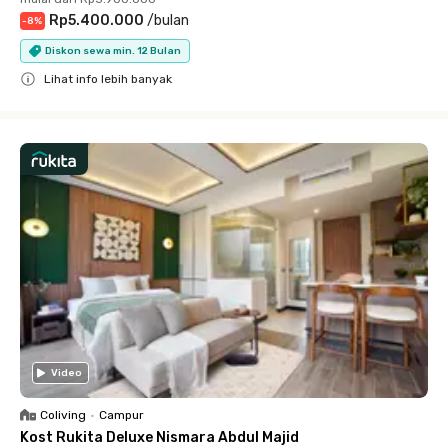
Rp5.400.000
/
bulan
-
8
%
Diskon sewa min. 12 Bulan
Lihat info lebih banyak
Close
Video
Coliving
•
Campur
Kost Rukita Deluxe Nismara Abdul Majid