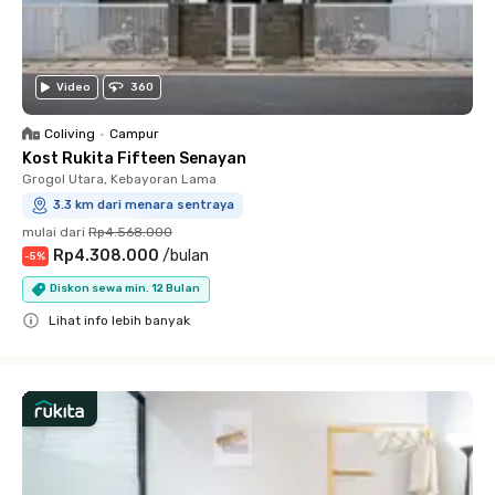
Video
360
Coliving
•
Campur
Kost Rukita Fifteen Senayan
Grogol Utara, Kebayoran Lama
3.3 km dari menara sentraya
mulai dari
Rp4.568.000
Rp4.308.000
/
bulan
-
5
%
Diskon sewa min. 12 Bulan
Lihat info lebih banyak
Close