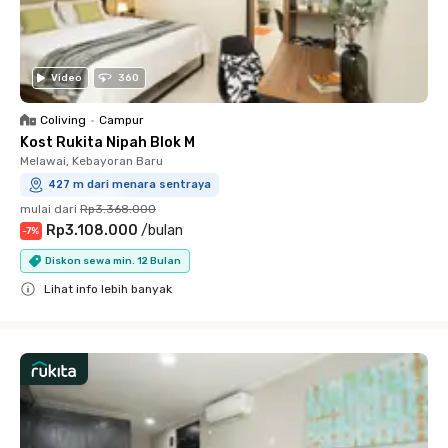
Video
360
Coliving
•
Campur
Kost Rukita Nipah Blok M
Melawai, Kebayoran Baru
427 m dari menara sentraya
mulai dari
Rp3.368.000
Rp3.108.000
/
bulan
-
7
%
Diskon sewa min. 12 Bulan
Lihat info lebih banyak
Close