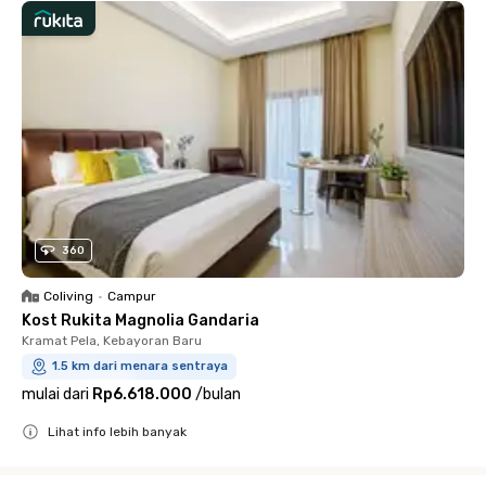
360
Coliving
•
Campur
Kost Rukita Magnolia Gandaria
Kramat Pela, Kebayoran Baru
1.5 km dari menara sentraya
mulai dari
Rp6.618.000
/
bulan
Lihat info lebih banyak
Close