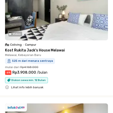
Video
Coliving
•
Campur
Kost Rukita Jack's House Melawai
Melawai, Kebayoran Baru
525 m dari menara sentraya
mulai dari
Rp4.168.000
Rp3.908.000
/
bulan
-
6
%
Diskon sewa min. 12 Bulan
Lihat info lebih banyak
Close