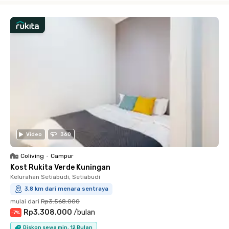
Video
360
Coliving
•
Campur
Kost Rukita Verde Kuningan
Kelurahan Setiabudi, Setiabudi
3.8 km dari menara sentraya
mulai dari
Rp3.568.000
Rp3.308.000
/
bulan
-
7
%
Diskon sewa min. 12 Bulan