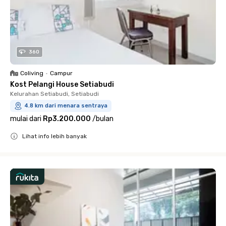
360
Coliving
•
Campur
Kost Pelangi House Setiabudi
Kelurahan Setiabudi, Setiabudi
4.8 km dari menara sentraya
mulai dari
Rp3.200.000
/
bulan
Lihat info lebih banyak
Close