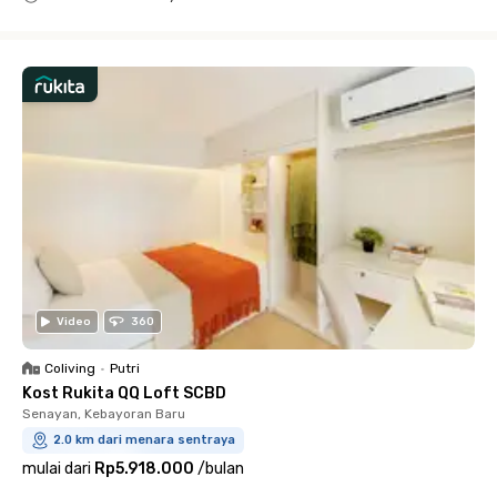
Close
Video
360
Coliving
•
Putri
Kost Rukita QQ Loft SCBD
Senayan, Kebayoran Baru
2.0 km dari menara sentraya
mulai dari
Rp5.918.000
/
bulan