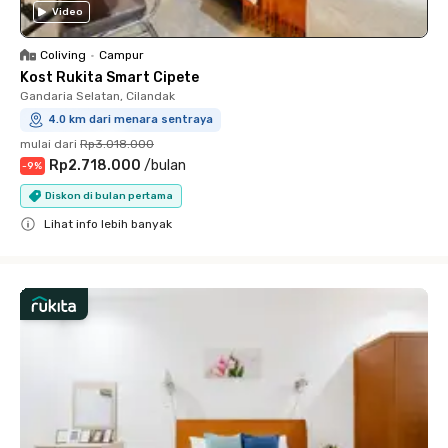
Video
Coliving
•
Campur
Kost Rukita Smart Cipete
Gandaria Selatan, Cilandak
4.0 km dari menara sentraya
mulai dari
Rp3.018.000
Rp2.718.000
/
bulan
-
9
%
Diskon di bulan pertama
Lihat info lebih banyak
Close