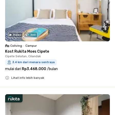
Video
360
Coliving
•
Campur
Kost Rukita Moes Cipete
Cipete Selatan, Cilandak
3.4 km dari menara sentraya
mulai dari
Rp3.468.000
/
bulan
Lihat info lebih banyak
Close