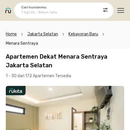
Cari hunianmu
7 Agt 26 - Belum tahu
Ope
Home
Jakarta Selatan
Kebayoran Baru
Menara Sentraya
Apartemen Dekat Menara Sentraya
Jakarta Selatan
1 - 30 dari 172 Apartemen
Tersedia