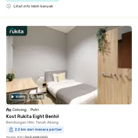
Lihat info lebih banyak
Close
Video
360
Coliving
•
Putri
Kost Rukita Eight Benhil
Bendungan Hilir, Tanah Abang
2.2 km dari menara pertiwi
mulai dari
Rp3.668.000