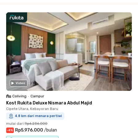
Video
Coliving
•
Campur
Kost Rukita Deluxe Nismara Abdul Majid
Cipete Utara, Kebayoran Baru
4.8 km dari menara pertiwi
mulai dari
Rp6.236.000
Rp5.976.000
/
bulan
-
4
%