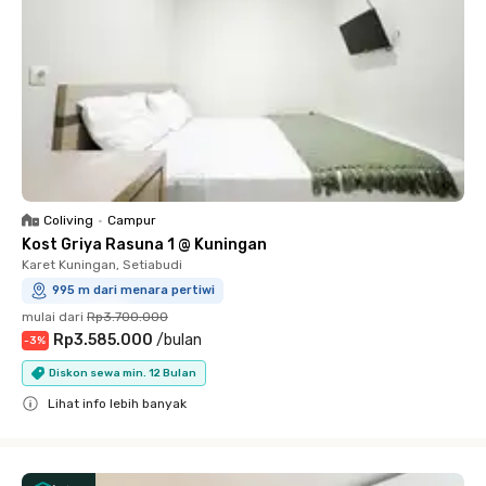
Coliving
•
Campur
Kost Griya Rasuna 1 @ Kuningan
Karet Kuningan, Setiabudi
995 m dari menara pertiwi
mulai dari
Rp3.700.000
Rp3.585.000
/
bulan
-
3
%
Diskon sewa min. 12 Bulan
Lihat info lebih banyak
Close