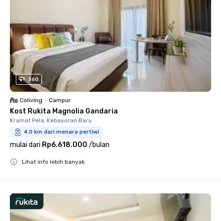
360
Coliving
•
Campur
Kost Rukita Magnolia Gandaria
Kramat Pela, Kebayoran Baru
4.0 km dari menara pertiwi
mulai dari
Rp6.618.000
/
bulan
Lihat info lebih banyak
Close