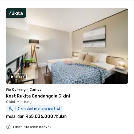
Video
Coliving
•
Campur
Kost Rukita Gondangdia Cikini
Cikini, Menteng
4.7 km dari menara pertiwi
mulai dari
Rp5.036.000
/
bulan
Lihat info lebih banyak
Close