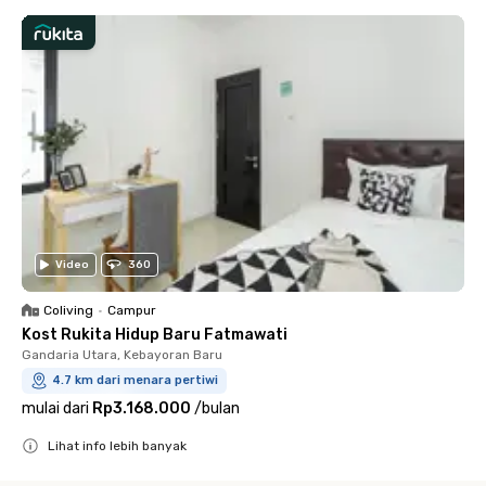
Video
360
Coliving
•
Campur
Kost Rukita Hidup Baru Fatmawati
Gandaria Utara, Kebayoran Baru
4.7 km dari menara pertiwi
mulai dari
Rp3.168.000
/
bulan
Lihat info lebih banyak
Close