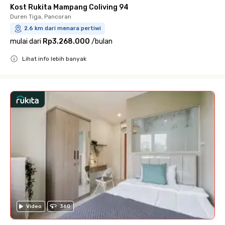
Kost Rukita Mampang Coliving 94
Duren Tiga, Pancoran
2.6 km dari menara pertiwi
mulai dari
Rp3.268.000
/
bulan
Lihat info lebih banyak
Close
Video
360