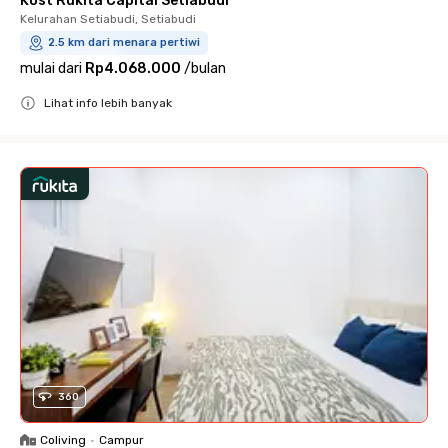
Kost Rukita Capital Setiabudi
Kelurahan Setiabudi, Setiabudi
2.5 km dari menara pertiwi
mulai dari
Rp4.068.000
/
bulan
Lihat info lebih banyak
Close
360
Coliving
•
Campur