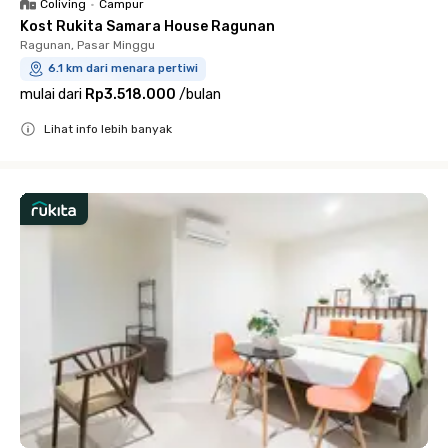
Coliving
•
Campur
Kost Rukita Samara House Ragunan
Ragunan, Pasar Minggu
6.1 km dari menara pertiwi
mulai dari
Rp3.518.000
/
bulan
Lihat info lebih banyak
Close