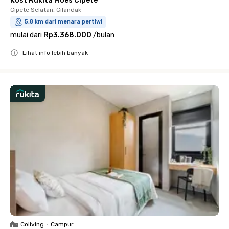
Kost Rukita Moes Cipete
Cipete Selatan, Cilandak
5.8 km dari menara pertiwi
mulai dari
Rp3.368.000
/
bulan
Lihat info lebih banyak
Close
Coliving
•
Campur