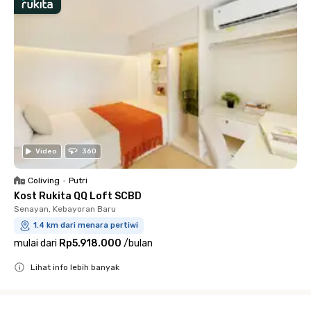
Video
360
Coliving
•
Putri
Kost Rukita QQ Loft SCBD
Senayan, Kebayoran Baru
1.4 km dari menara pertiwi
mulai dari
Rp5.918.000
/
bulan
Lihat info lebih banyak
Close