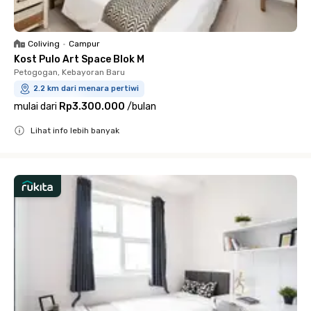
Coliving
•
Campur
Kost Pulo Art Space Blok M
Petogogan, Kebayoran Baru
2.2 km dari menara pertiwi
mulai dari
Rp3.300.000
/
bulan
Lihat info lebih banyak
Close