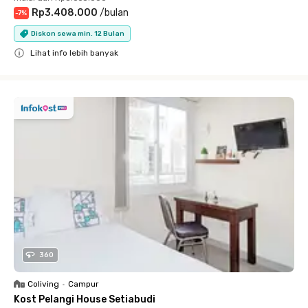
Rp3.408.000
/
bulan
-
7
%
Diskon sewa min. 12 Bulan
Lihat info lebih banyak
Close
360
Coliving
•
Campur
Kost Pelangi House Setiabudi