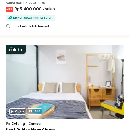
mulai dari
Rp5.900.000
Rp5.400.000
/
bulan
-
8
%
Diskon sewa min. 12 Bulan
Lihat info lebih banyak
Close
Video
360
Coliving
•
Campur