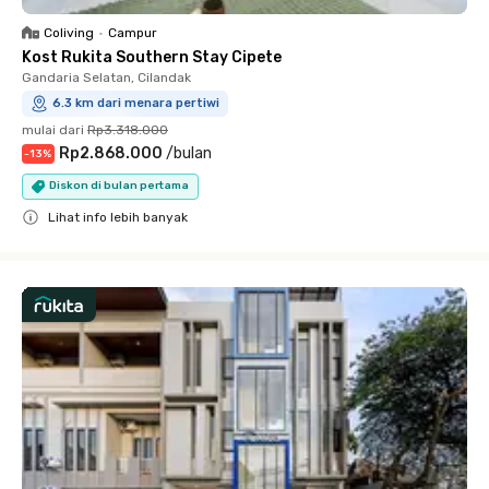
Coliving
•
Campur
Kost Rukita Southern Stay Cipete
Gandaria Selatan, Cilandak
6.3 km dari menara pertiwi
mulai dari
Rp3.318.000
Rp2.868.000
/
bulan
-
13
%
Diskon di bulan pertama
Lihat info lebih banyak
Close