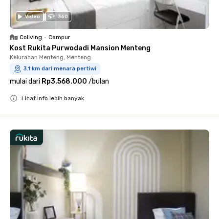
Video
360
Coliving
•
Campur
Kost Rukita Purwodadi Mansion Menteng
Kelurahan Menteng, Menteng
3.1 km dari menara pertiwi
mulai dari
Rp3.568.000
/
bulan
Lihat info lebih banyak
Close