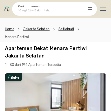
Cari hunianmu
10 Agt 26 - Belum tahu
Ope
Home
Jakarta Selatan
Setiabudi
Menara Pertiwi
Apartemen Dekat Menara Pertiwi
Jakarta Selatan
1 - 30 dari 194 Apartemen
Tersedia