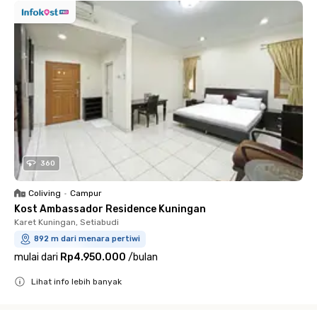
360
Coliving
•
Campur
Kost Ambassador Residence Kuningan
Karet Kuningan, Setiabudi
892 m dari menara pertiwi
mulai dari
Rp4.950.000
/
bulan
Lihat info lebih banyak
Close