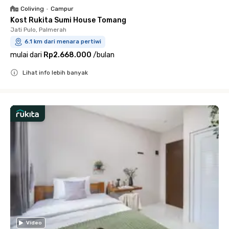
Coliving
•
Campur
Kost Rukita Sumi House Tomang
Jati Pulo, Palmerah
6.1 km dari menara pertiwi
mulai dari
Rp2.668.000
/
bulan
Lihat info lebih banyak
Close
Video