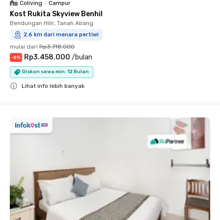
Coliving
•
Campur
Kost Rukita Skyview Benhil
Bendungan Hilir, Tanah Abang
2.6 km dari menara pertiwi
mulai dari
Rp3.718.000
Rp3.458.000
/
bulan
-
6
%
Diskon sewa min. 12 Bulan
Lihat info lebih banyak
Close