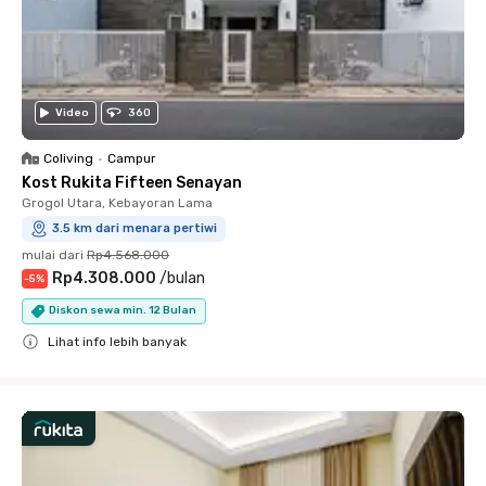
Video
360
Coliving
•
Campur
Kost Rukita Fifteen Senayan
Grogol Utara, Kebayoran Lama
3.5 km dari menara pertiwi
mulai dari
Rp4.568.000
Rp4.308.000
/
bulan
-
5
%
Diskon sewa min. 12 Bulan
Lihat info lebih banyak
Close