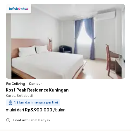
Coliving
•
Campur
Kost Peak Residence Kuningan
Karet, Setiabudi
1.2 km dari menara pertiwi
mulai dari
Rp3.900.000
/
bulan
Lihat info lebih banyak
Close