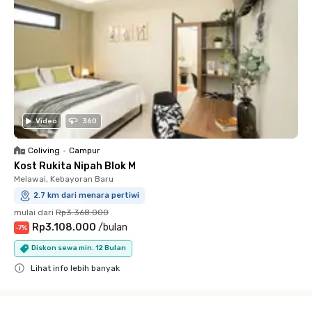
Video
360
Coliving
•
Campur
Kost Rukita Nipah Blok M
Melawai, Kebayoran Baru
2.7 km dari menara pertiwi
mulai dari
Rp3.368.000
Rp3.108.000
/
bulan
-
7
%
Diskon sewa min. 12 Bulan
Lihat info lebih banyak
Close