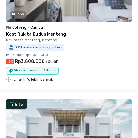
360
Coliving
•
Campur
Kost Rukita Kudus Menteng
Kelurahan Menteng, Menteng
3.2 km dari menara pertiwi
mulai dari
Rp4.068.000
Rp3.808.000
/
bulan
-
6
%
Diskon sewa min. 12 Bulan
Lihat info lebih banyak
Close