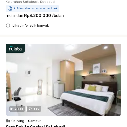
Kelurahan Setiabudi, Setiabudi
2.4 km dari menara pertiwi
mulai dari
Rp3.200.000
/
bulan
Lihat info lebih banyak
Close
Video
360
Coliving
•
Campur