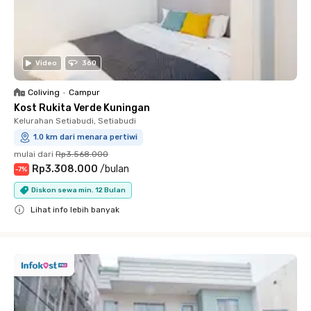
Video
360
Coliving
•
Campur
Kost Rukita Verde Kuningan
Kelurahan Setiabudi, Setiabudi
1.0 km dari menara pertiwi
mulai dari
Rp3.568.000
Rp3.308.000
/
bulan
-
7
%
Diskon sewa min. 12 Bulan
Lihat info lebih banyak
Close