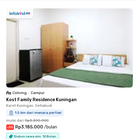
Coliving
•
Campur
Kost Family Residence Kuningan
Karet Kuningan, Setiabudi
1.5 km dari menara pertiwi
mulai dari
Rp3.300.000
Rp3.185.000
/
bulan
-
3
%
Diskon sewa min. 12 Bulan