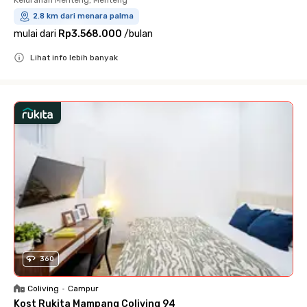
Kelurahan Menteng, Menteng
2.8 km dari menara palma
mulai dari
Rp3.568.000
/
bulan
Lihat info lebih banyak
Close
360
Coliving
•
Campur
Kost Rukita Mampang Coliving 94