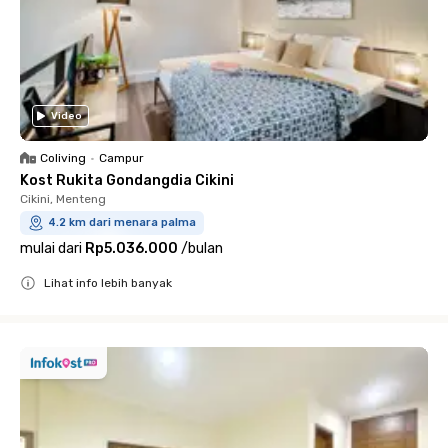
Video
Coliving
•
Campur
Kost Rukita Gondangdia Cikini
Cikini, Menteng
4.2 km dari menara palma
mulai dari
Rp5.036.000
/
bulan
Lihat info lebih banyak
Close