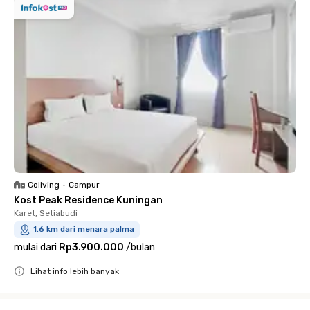
Coliving
•
Campur
Kost Peak Residence Kuningan
Karet, Setiabudi
1.6 km dari menara palma
mulai dari
Rp3.900.000
/
bulan
Lihat info lebih banyak
Close