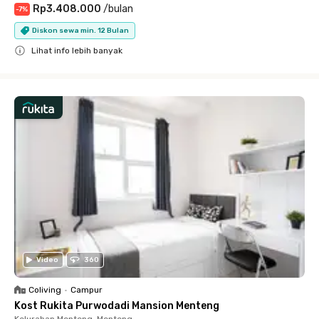
Rp3.408.000
/
bulan
-
7
%
Diskon sewa min. 12 Bulan
Lihat info lebih banyak
Close
Video
360
Coliving
•
Campur
Kost Rukita Purwodadi Mansion Menteng