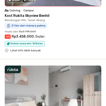
Video
360
Coliving
•
Campur
Kost Rukita Skyview Benhil
Bendungan Hilir, Tanah Abang
3.1 km dari menara palma
mulai dari
Rp3.718.000
Rp3.458.000
/
bulan
-
6
%
Diskon sewa min. 12 Bulan
Lihat info lebih banyak
Close