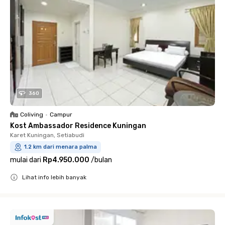
360
Coliving
•
Campur
Kost Ambassador Residence Kuningan
Karet Kuningan, Setiabudi
1.2 km dari menara palma
mulai dari
Rp4.950.000
/
bulan
Lihat info lebih banyak
Close