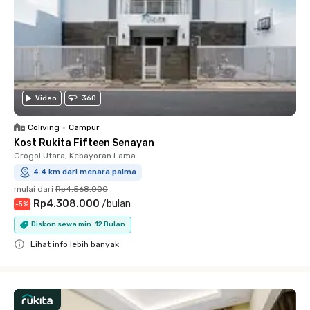
Video
360
Coliving
•
Campur
Kost Rukita Fifteen Senayan
Grogol Utara, Kebayoran Lama
4.4 km dari menara palma
mulai dari
Rp4.568.000
Rp4.308.000
/
bulan
-
5
%
Diskon sewa min. 12 Bulan
Lihat info lebih banyak
Close