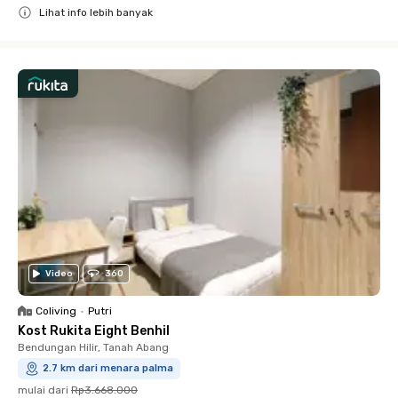
Lihat info lebih banyak
Close
Video
360
Coliving
•
Putri
Kost Rukita Eight Benhil
Bendungan Hilir, Tanah Abang
2.7 km dari menara palma
mulai dari
Rp3.668.000