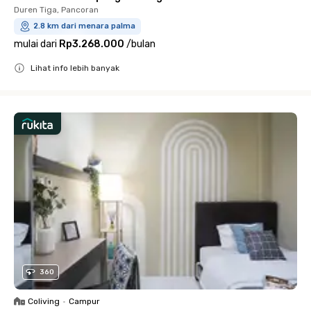
Duren Tiga, Pancoran
2.8 km dari menara palma
mulai dari
Rp3.268.000
/
bulan
Lihat info lebih banyak
Close
360
Coliving
•
Campur