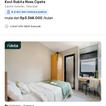
Kost Rukita Moes Cipete
Cipete Selatan, Cilandak
6.6 km dari menara palma
mulai dari
Rp3.368.000
/
bulan
Lihat info lebih banyak
Close
Coliving
•
Campur