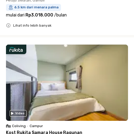
Petojo Selatan, Gambir
6.5 km dari menara palma
mulai dari
Rp3.018.000
/
bulan
Lihat info lebih banyak
Close
Video
Coliving
•
Campur
Kost Rukita Samara House Ragunan