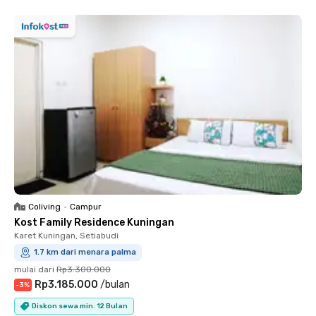
Coliving
•
Campur
Kost Family Residence Kuningan
Karet Kuningan, Setiabudi
1.7 km dari menara palma
mulai dari
Rp3.300.000
Rp3.185.000
/
bulan
-
3
%
Diskon sewa min. 12 Bulan