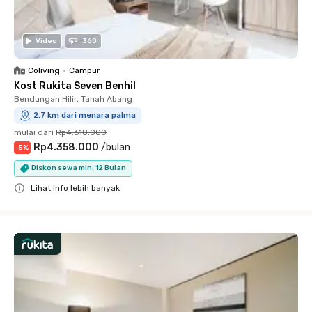
Video
360
Coliving
•
Campur
Kost Rukita Seven Benhil
Bendungan Hilir, Tanah Abang
2.7 km dari menara palma
mulai dari
Rp4.618.000
Rp4.358.000
/
bulan
-
5
%
Diskon sewa min. 12 Bulan
Lihat info lebih banyak
Close