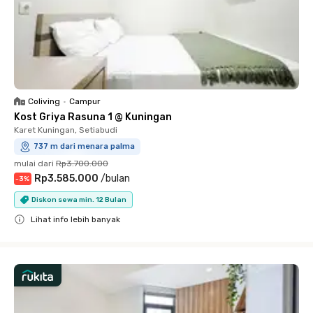
Coliving
•
Campur
Kost Griya Rasuna 1 @ Kuningan
Karet Kuningan, Setiabudi
737 m dari menara palma
mulai dari
Rp3.700.000
Rp3.585.000
/
bulan
-
3
%
Diskon sewa min. 12 Bulan
Lihat info lebih banyak
Close