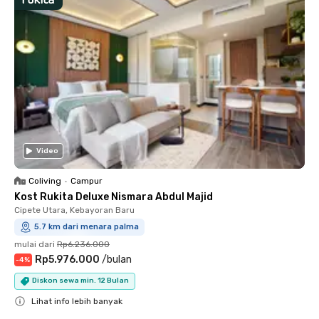
Video
Coliving
•
Campur
Kost Rukita Deluxe Nismara Abdul Majid
Cipete Utara, Kebayoran Baru
5.7 km dari menara palma
mulai dari
Rp6.236.000
Rp5.976.000
/
bulan
-
4
%
Diskon sewa min. 12 Bulan
Lihat info lebih banyak
Close