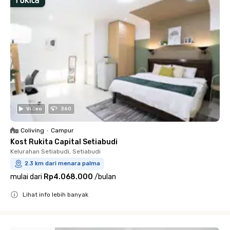
Video
360
Coliving
•
Campur
Kost Rukita Capital Setiabudi
Kelurahan Setiabudi, Setiabudi
2.3 km dari menara palma
mulai dari
Rp4.068.000
/
bulan
Lihat info lebih banyak
Close