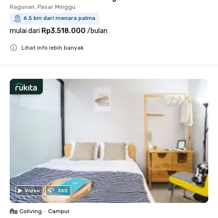
Ragunan, Pasar Minggu
6.5 km dari menara palma
mulai dari
Rp3.518.000
/
bulan
Lihat info lebih banyak
Close
Video
360
Coliving
•
Campur