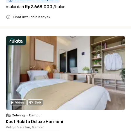
mulai dari
Rp2.668.000
/
bulan
Lihat info lebih banyak
Close
Video
360
Coliving
•
Campur
Kost Rukita Deluxe Harmoni
Petojo Selatan, Gambir