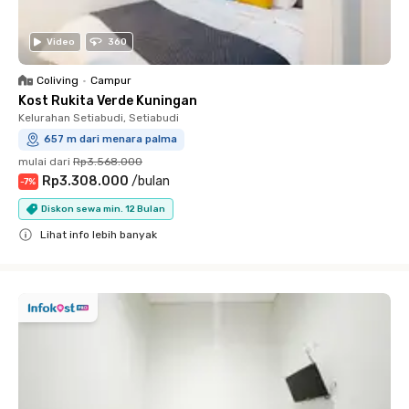
Video
360
Coliving
•
Campur
Kost Rukita Verde Kuningan
Kelurahan Setiabudi, Setiabudi
657 m dari menara palma
mulai dari
Rp3.568.000
Rp3.308.000
/
bulan
-
7
%
Diskon sewa min. 12 Bulan
Lihat info lebih banyak
Close