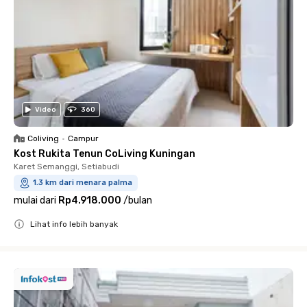
Video
360
Coliving
•
Campur
Kost Rukita Tenun CoLiving Kuningan
Karet Semanggi, Setiabudi
1.3 km dari menara palma
mulai dari
Rp4.918.000
/
bulan
Lihat info lebih banyak
Close