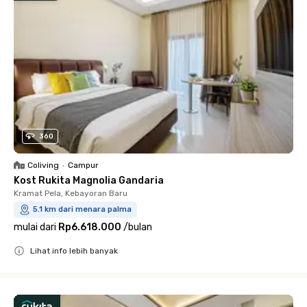
360
Coliving
•
Campur
Kost Rukita Magnolia Gandaria
Kramat Pela, Kebayoran Baru
5.1 km dari menara palma
mulai dari
Rp6.618.000
/
bulan
Lihat info lebih banyak
Close