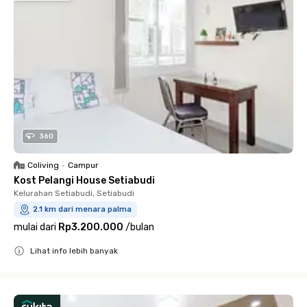
360
Coliving
•
Campur
Kost Pelangi House Setiabudi
Kelurahan Setiabudi, Setiabudi
2.1 km dari menara palma
mulai dari
Rp3.200.000
/
bulan
Lihat info lebih banyak
Close