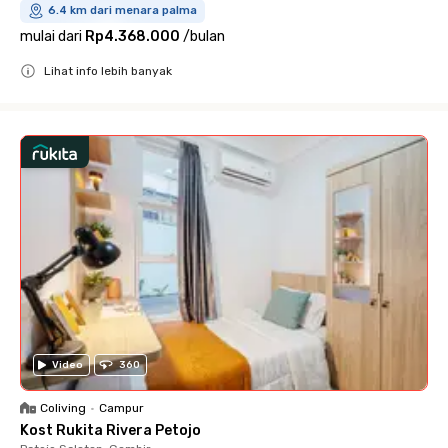
6.4 km dari menara palma
mulai dari
Rp4.368.000
/
bulan
Lihat info lebih banyak
Close
Video
360
Coliving
•
Campur
Kost Rukita Rivera Petojo