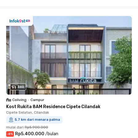
Close
360
Coliving
•
Campur
Kost Rukita 8AM Residence Cipete Cilandak
Cipete Selatan, Cilandak
5.7 km dari menara palma
mulai dari
Rp5.900.000
Rp5.400.000
/
bulan
-
8
%