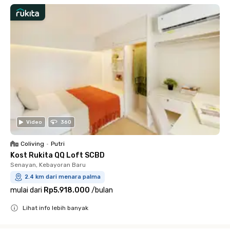
Video
360
Coliving
•
Putri
Kost Rukita QQ Loft SCBD
Senayan, Kebayoran Baru
2.4 km dari menara palma
mulai dari
Rp5.918.000
/
bulan
Lihat info lebih banyak
Close