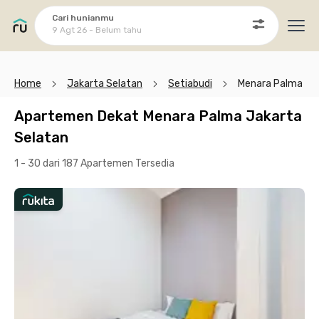
Cari hunianmu
9 Agt 26 - Belum tahu
Ope
Home
Jakarta Selatan
Setiabudi
Menara Palma
Apartemen Dekat Menara Palma Jakarta
Selatan
1 - 30 dari 187 Apartemen
Tersedia