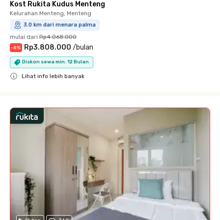
Kost Rukita Kudus Menteng
Kelurahan Menteng, Menteng
3.0 km dari menara palma
mulai dari
Rp4.068.000
Rp3.808.000
/
bulan
-
6
%
Diskon sewa min. 12 Bulan
Lihat info lebih banyak
Close