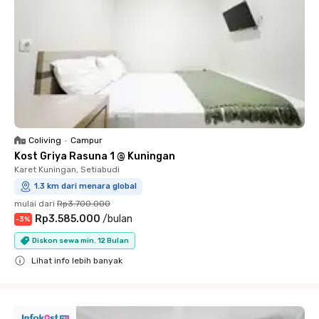
Coliving
•
Campur
Kost Griya Rasuna 1 @ Kuningan
Karet Kuningan, Setiabudi
1.3 km dari menara global
mulai dari
Rp3.700.000
Rp3.585.000
/
bulan
-
3
%
Diskon sewa min. 12 Bulan
Lihat info lebih banyak
Close