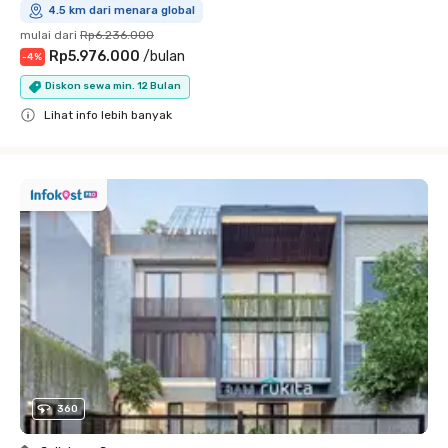
4.5 km dari menara global
mulai dari
Rp6.236.000
Rp5.976.000
/
bulan
-
4
%
Diskon sewa min. 12 Bulan
Lihat info lebih banyak
Close
360