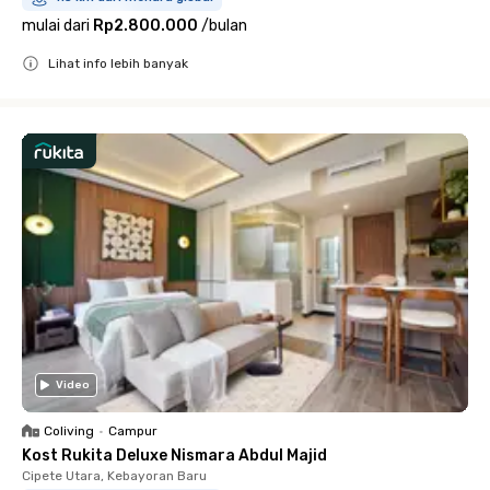
mulai dari
Rp2.800.000
/
bulan
Lihat info lebih banyak
Close
Video
Coliving
•
Campur
Kost Rukita Deluxe Nismara Abdul Majid
Cipete Utara, Kebayoran Baru