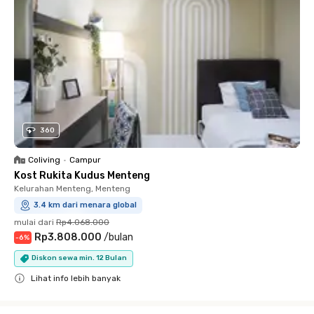
360
Coliving
•
Campur
Kost Rukita Kudus Menteng
Kelurahan Menteng, Menteng
3.4 km dari menara global
mulai dari
Rp4.068.000
Rp3.808.000
/
bulan
-
6
%
Diskon sewa min. 12 Bulan
Lihat info lebih banyak
Close