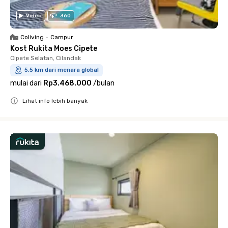
Video
360
Coliving
•
Campur
Kost Rukita Moes Cipete
Cipete Selatan, Cilandak
5.5 km dari menara global
mulai dari
Rp3.468.000
/
bulan
Lihat info lebih banyak
Close