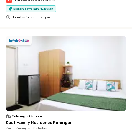
-
7
%
Diskon sewa min. 12 Bulan
Lihat info lebih banyak
Close
Coliving
•
Campur
Kost Family Residence Kuningan
Karet Kuningan, Setiabudi