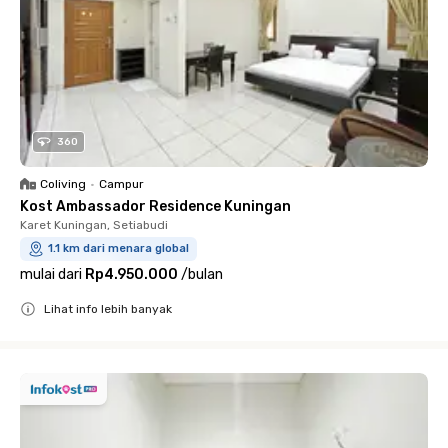
360
Coliving
•
Campur
Kost Ambassador Residence Kuningan
Karet Kuningan, Setiabudi
1.1 km dari menara global
mulai dari
Rp4.950.000
/
bulan
Lihat info lebih banyak
Close