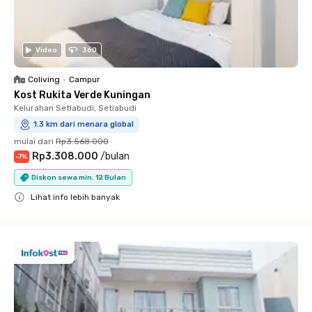
Video
360
Coliving
•
Campur
Kost Rukita Verde Kuningan
Kelurahan Setiabudi, Setiabudi
1.3 km dari menara global
mulai dari
Rp3.568.000
Rp3.308.000
/
bulan
-
7
%
Diskon sewa min. 12 Bulan
Lihat info lebih banyak
Close