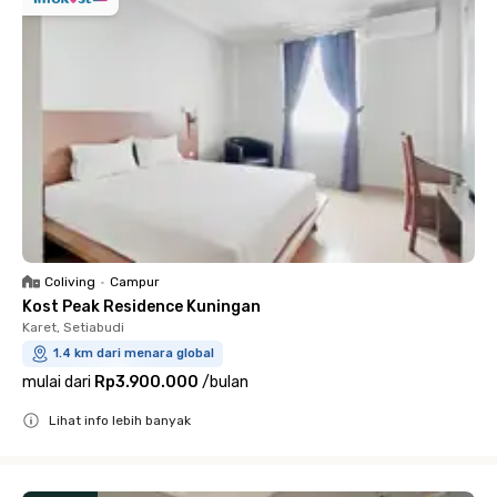
Coliving
•
Campur
Kost Peak Residence Kuningan
Karet, Setiabudi
1.4 km dari menara global
mulai dari
Rp3.900.000
/
bulan
Lihat info lebih banyak
Close