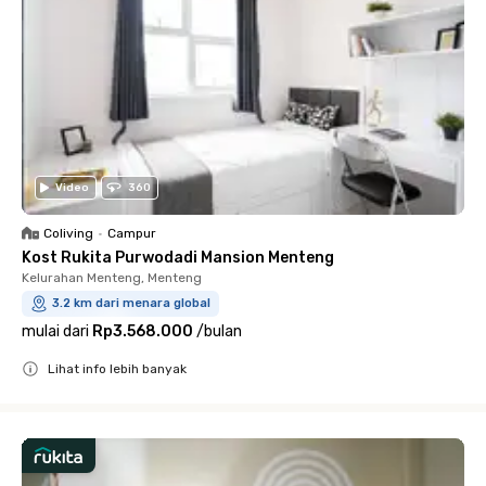
Video
360
Coliving
•
Campur
Kost Rukita Purwodadi Mansion Menteng
Kelurahan Menteng, Menteng
3.2 km dari menara global
mulai dari
Rp3.568.000
/
bulan
Lihat info lebih banyak
Close