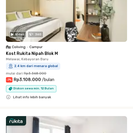
Video
360
Coliving
•
Campur
Kost Rukita Nipah Blok M
Melawai, Kebayoran Baru
2.4 km dari menara global
mulai dari
Rp3.368.000
Rp3.108.000
/
bulan
-
7
%
Diskon sewa min. 12 Bulan
Lihat info lebih banyak
Close