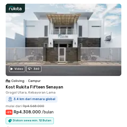
Video
360
Coliving
•
Campur
Kost Rukita Fifteen Senayan
Grogol Utara, Kebayoran Lama
3.4 km dari menara global
mulai dari
Rp4.568.000
Rp4.308.000
/
bulan
-
5
%
Diskon sewa min. 12 Bulan