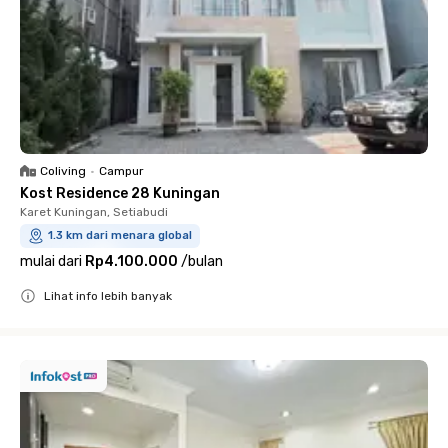
Coliving
•
Campur
Kost Residence 28 Kuningan
Karet Kuningan, Setiabudi
1.3 km dari menara global
mulai dari
Rp4.100.000
/
bulan
Lihat info lebih banyak
Close