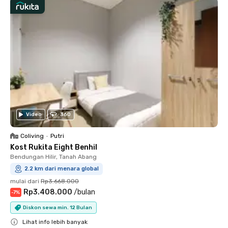
Video
360
Coliving
•
Putri
Kost Rukita Eight Benhil
Bendungan Hilir, Tanah Abang
2.2 km dari menara global
mulai dari
Rp3.668.000
Rp3.408.000
/
bulan
-
7
%
Diskon sewa min. 12 Bulan
Lihat info lebih banyak