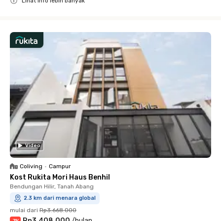
Lihat info lebih banyak
Close
Video
Coliving
•
Campur
Kost Rukita Mori Haus Benhil
Bendungan Hilir, Tanah Abang
2.3 km dari menara global
mulai dari
Rp3.668.000
Rp3.408.000
/
bulan