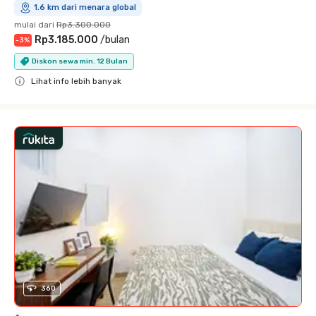
1.6 km dari menara global
mulai dari
Rp3.300.000
Rp3.185.000
/
bulan
-
3
%
Diskon sewa min. 12 Bulan
Lihat info lebih banyak
Close
360