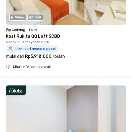
Video
360
Coliving
•
Putri
Kost Rukita QQ Loft SCBD
Senayan, Kebayoran Baru
1.1 km dari menara global
mulai dari
Rp5.918.000
/
bulan
Lihat info lebih banyak
Close