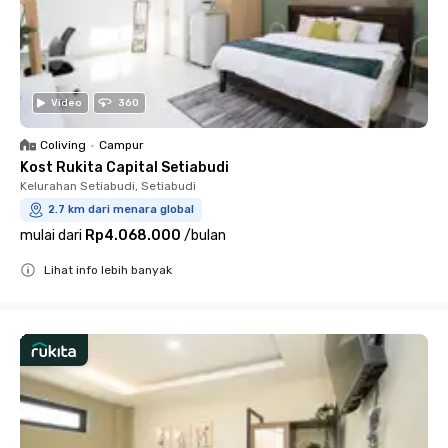
Video
360
Coliving
•
Campur
Kost Rukita Capital Setiabudi
Kelurahan Setiabudi, Setiabudi
2.7 km dari menara global
mulai dari
Rp4.068.000
/
bulan
Lihat info lebih banyak
Close