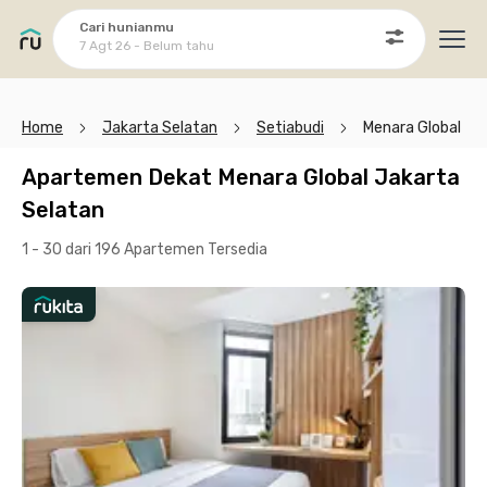
Cari hunianmu
7 Agt 26 - Belum tahu
Ope
Home
Jakarta Selatan
Setiabudi
Menara Global
Apartemen Dekat Menara Global Jakarta
Selatan
1 - 30 dari 196 Apartemen
Tersedia