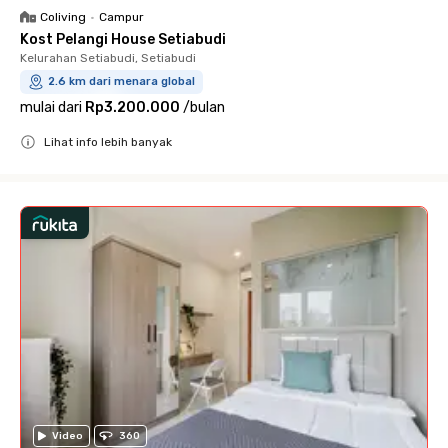
Coliving
•
Campur
Kost Pelangi House Setiabudi
Kelurahan Setiabudi, Setiabudi
2.6 km dari menara global
mulai dari
Rp3.200.000
/
bulan
Lihat info lebih banyak
Close
Video
360