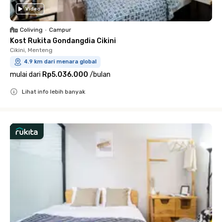
Video
Coliving
•
Campur
Kost Rukita Gondangdia Cikini
Cikini, Menteng
4.9 km dari menara global
mulai dari
Rp5.036.000
/
bulan
Lihat info lebih banyak
Close