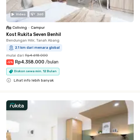
Video
360
Coliving
•
Campur
Kost Rukita Seven Benhil
Bendungan Hilir, Tanah Abang
2.1 km dari menara global
mulai dari
Rp4.618.000
Rp4.358.000
/
bulan
-
5
%
Diskon sewa min. 12 Bulan
Lihat info lebih banyak
Close