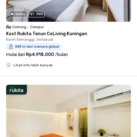
Video
360
Coliving
•
Campur
Kost Rukita Tenun CoLiving Kuningan
Karet Semanggi, Setiabudi
488 m dari menara global
mulai dari
Rp4.918.000
/
bulan
Lihat info lebih banyak
Close