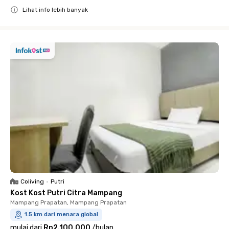
Lihat info lebih banyak
Close
Coliving
•
Putri
Kost Kost Putri Citra Mampang
Mampang Prapatan, Mampang Prapatan
1.5 km dari menara global
mulai dari
Rp2.100.000
/
bulan