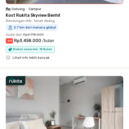
Coliving
•
Campur
Kost Rukita Skyview Benhil
Bendungan Hilir, Tanah Abang
2.7 km dari menara global
mulai dari
Rp3.718.000
Rp3.458.000
/
bulan
-
6
%
Diskon sewa min. 12 Bulan
Lihat info lebih banyak
Close