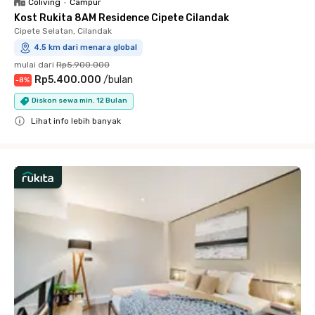
Coliving
•
Campur
Kost Rukita 8AM Residence Cipete Cilandak
Cipete Selatan, Cilandak
4.5 km dari menara global
mulai dari
Rp5.900.000
Rp5.400.000
/
bulan
-
8
%
Diskon sewa min. 12 Bulan
Lihat info lebih banyak
Close