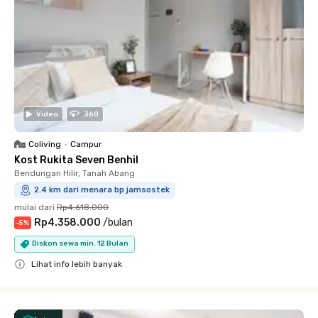
Video
360
Coliving
•
Campur
Kost Rukita Seven Benhil
Bendungan Hilir, Tanah Abang
2.4 km dari menara bp jamsostek
mulai dari
Rp4.618.000
Rp4.358.000
/
bulan
-
5
%
Diskon sewa min. 12 Bulan
Lihat info lebih banyak
Close