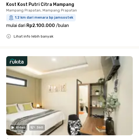
Kost Kost Putri Citra Mampang
Mampang Prapatan, Mampang Prapatan
1.2 km dari menara bp jamsostek
mulai dari
Rp2.100.000
/
bulan
Lihat info lebih banyak
Close
Video
360