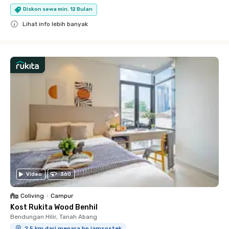
Diskon sewa min. 12 Bulan
Lihat info lebih banyak
Close
Video
360
Coliving
•
Campur
Kost Rukita Wood Benhil
Bendungan Hilir, Tanah Abang
2.5 km dari menara bp jamsostek