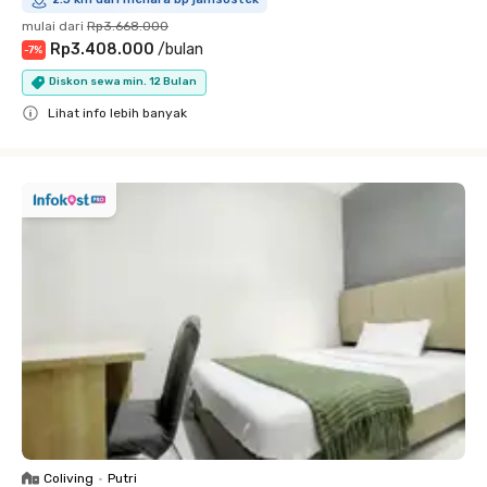
mulai dari
Rp3.668.000
Rp3.408.000
/
bulan
-
7
%
Diskon sewa min. 12 Bulan
Lihat info lebih banyak
Close
Coliving
•
Putri