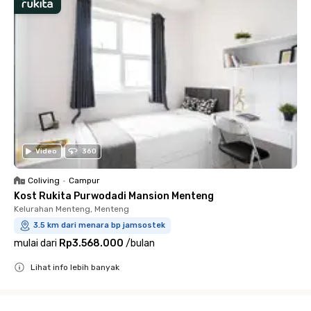
Video
360
Coliving
•
Campur
Kost Rukita Purwodadi Mansion Menteng
Kelurahan Menteng, Menteng
3.5 km dari menara bp jamsostek
mulai dari
Rp3.568.000
/
bulan
Lihat info lebih banyak
Close