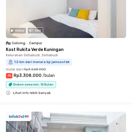
Video
360
Coliving
•
Campur
Kost Rukita Verde Kuningan
Kelurahan Setiabudi, Setiabudi
1.5 km dari menara bp jamsostek
mulai dari
Rp3.568.000
Rp3.308.000
/
bulan
-
7
%
Diskon sewa min. 12 Bulan
Lihat info lebih banyak
Close