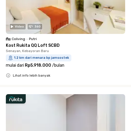
Video
360
Coliving
•
Putri
Kost Rukita QQ Loft SCBD
Senayan, Kebayoran Baru
1.2 km dari menara bp jamsostek
mulai dari
Rp5.918.000
/
bulan
Lihat info lebih banyak
Close