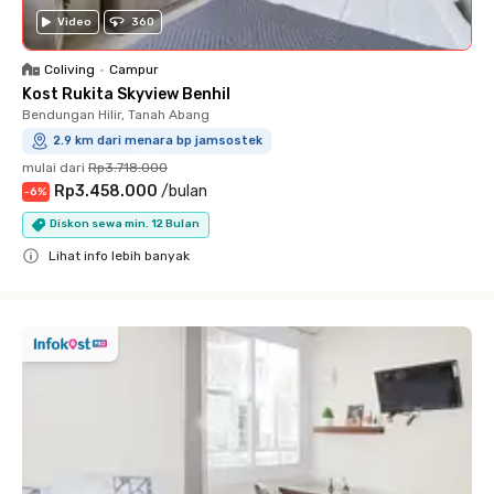
Video
360
Coliving
•
Campur
Kost Rukita Skyview Benhil
Bendungan Hilir, Tanah Abang
2.9 km dari menara bp jamsostek
mulai dari
Rp3.718.000
Rp3.458.000
/
bulan
-
6
%
Diskon sewa min. 12 Bulan
Lihat info lebih banyak
Close