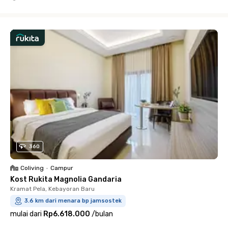
Close
360
Coliving
•
Campur
Kost Rukita Magnolia Gandaria
Kramat Pela, Kebayoran Baru
3.6 km dari menara bp jamsostek
mulai dari
Rp6.618.000
/
bulan