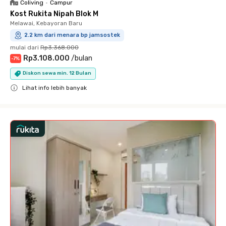
Coliving
•
Campur
Kost Rukita Nipah Blok M
Melawai, Kebayoran Baru
2.2 km dari menara bp jamsostek
mulai dari
Rp3.368.000
Rp3.108.000
/
bulan
-
7
%
Diskon sewa min. 12 Bulan
Lihat info lebih banyak
Close