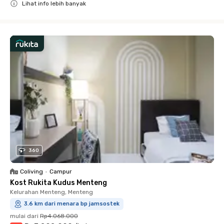
Lihat info lebih banyak
Close
360
Coliving
•
Campur
Kost Rukita Kudus Menteng
Kelurahan Menteng, Menteng
3.6 km dari menara bp jamsostek
mulai dari
Rp4.068.000