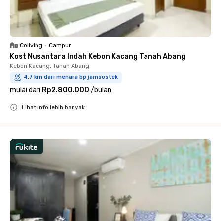
Coliving
•
Campur
Kost Nusantara Indah Kebon Kacang Tanah Abang
Kebon Kacang, Tanah Abang
4.7 km dari menara bp jamsostek
mulai dari
Rp2.800.000
/
bulan
Lihat info lebih banyak
Close