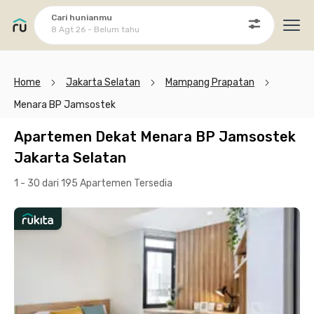
Cari hunianmu
8 Agt 26 - Belum tahu
Ope
Home
Jakarta Selatan
Mampang Prapatan
Menara BP Jamsostek
Apartemen Dekat Menara BP Jamsostek
Jakarta Selatan
1 - 30 dari 195 Apartemen
Tersedia