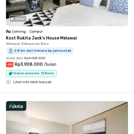
Video
Coliving
•
Campur
Kost Rukita Jack's House Melawai
Melawai, Kebayoran Baru
2.8 km dari menara bp jamsostek
mulai dari
Rp4.168.000
Rp3.908.000
/
bulan
-
6
%
Diskon sewa min. 12 Bulan
Lihat info lebih banyak
Close