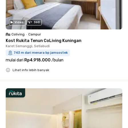
Video
360
Coliving
•
Campur
Kost Rukita Tenun CoLiving Kuningan
Karet Semanggi, Setiabudi
743 m dari menara bp jamsostek
mulai dari
Rp4.918.000
/
bulan
Lihat info lebih banyak
Close