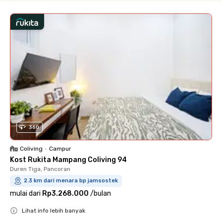
360
Coliving
•
Campur
Kost Rukita Mampang Coliving 94
Duren Tiga, Pancoran
2.3 km dari menara bp jamsostek
mulai dari
Rp3.268.000
/
bulan
Lihat info lebih banyak