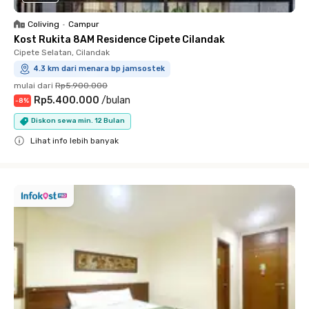
Coliving
•
Campur
Kost Rukita 8AM Residence Cipete Cilandak
Cipete Selatan, Cilandak
4.3 km dari menara bp jamsostek
mulai dari
Rp5.900.000
Rp5.400.000
/
bulan
-
8
%
Diskon sewa min. 12 Bulan
Lihat info lebih banyak
Close