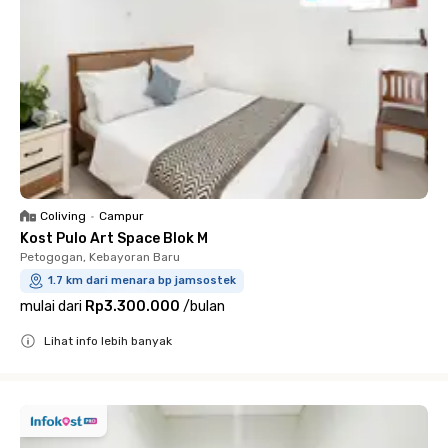
Coliving
•
Campur
Kost Pulo Art Space Blok M
Petogogan, Kebayoran Baru
1.7 km dari menara bp jamsostek
mulai dari
Rp3.300.000
/
bulan
Lihat info lebih banyak
Close