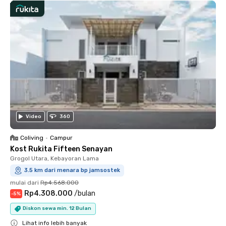
Video
360
Coliving
•
Campur
Kost Rukita Fifteen Senayan
Grogol Utara, Kebayoran Lama
3.5 km dari menara bp jamsostek
mulai dari
Rp4.568.000
Rp4.308.000
/
bulan
-
5
%
Diskon sewa min. 12 Bulan
Lihat info lebih banyak