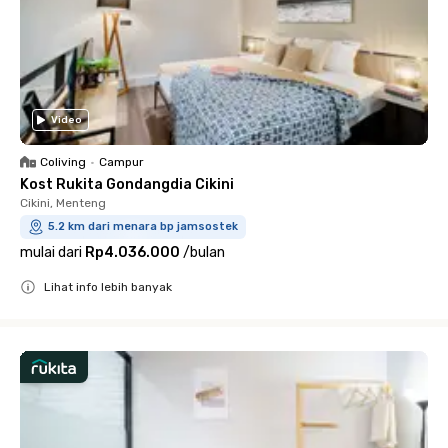
Video
Coliving
•
Campur
Kost Rukita Gondangdia Cikini
Cikini, Menteng
5.2 km dari menara bp jamsostek
mulai dari
Rp4.036.000
/
bulan
Lihat info lebih banyak
Close