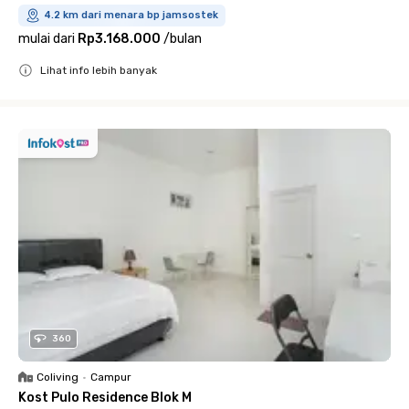
4.2 km dari menara bp jamsostek
mulai dari
Rp3.168.000
/
bulan
Lihat info lebih banyak
Close
360
Coliving
•
Campur
Kost Pulo Residence Blok M