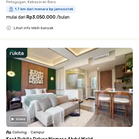
Petogogan, Kebayoran Baru
1.7 km dari menara bp jamsostek
mulai dari
Rp3.050.000
/
bulan
Lihat info lebih banyak
Close
Video
Coliving
•
Campur