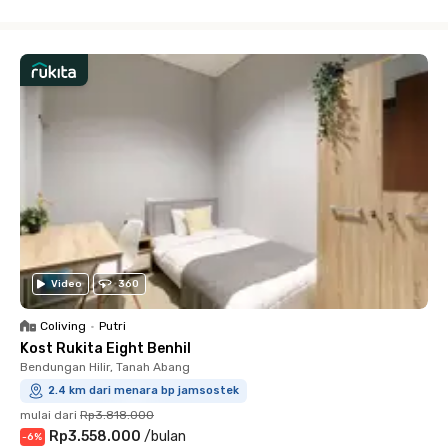
Close
Video
360
Coliving
•
Putri
Kost Rukita Eight Benhil
Bendungan Hilir, Tanah Abang
2.4 km dari menara bp jamsostek
mulai dari
Rp3.818.000
Rp3.558.000
/
bulan
-
6
%