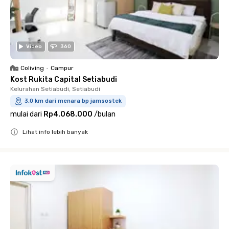
Video
360
Coliving
•
Campur
Kost Rukita Capital Setiabudi
Kelurahan Setiabudi, Setiabudi
3.0 km dari menara bp jamsostek
mulai dari
Rp4.068.000
/
bulan
Lihat info lebih banyak
Close