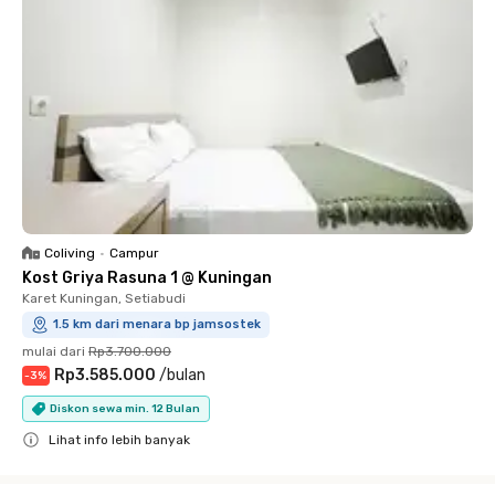
Coliving
•
Campur
Kost Griya Rasuna 1 @ Kuningan
Karet Kuningan, Setiabudi
1.5 km dari menara bp jamsostek
mulai dari
Rp3.700.000
Rp3.585.000
/
bulan
-
3
%
Diskon sewa min. 12 Bulan
Lihat info lebih banyak
Close