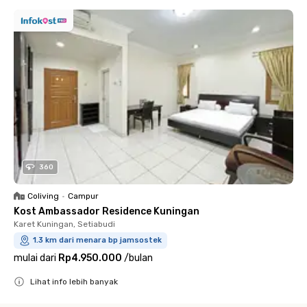
360
Coliving
•
Campur
Kost Ambassador Residence Kuningan
Karet Kuningan, Setiabudi
1.3 km dari menara bp jamsostek
mulai dari
Rp4.950.000
/
bulan
Lihat info lebih banyak
Close