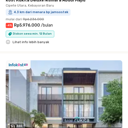
Kost Rukita Deluxe Nismara Abdul Majid
Cipete Utara, Kebayoran Baru
4.3 km dari menara bp jamsostek
mulai dari
Rp6.236.000
Rp5.976.000
/
bulan
-
4
%
Diskon sewa min. 12 Bulan
Lihat info lebih banyak
Close
360