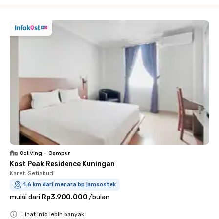
Close
Coliving
•
Campur
Kost Peak Residence Kuningan
Karet, Setiabudi
1.6 km dari menara bp jamsostek
mulai dari
Rp3.900.000
/
bulan
Lihat info lebih banyak