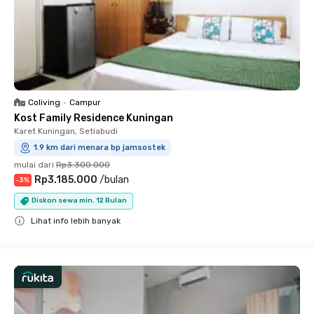
Coliving
•
Campur
Kost Family Residence Kuningan
Karet Kuningan, Setiabudi
1.9 km dari menara bp jamsostek
mulai dari
Rp3.300.000
Rp3.185.000
/
bulan
-
3
%
Diskon sewa min. 12 Bulan
Lihat info lebih banyak
Close