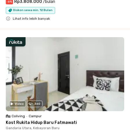
Rp3.808.000
/
bulan
-
6
%
Diskon sewa min. 12 Bulan
Lihat info lebih banyak
Close
Video
360
Coliving
•
Campur
Kost Rukita Hidup Baru Fatmawati
Gandaria Utara, Kebayoran Baru