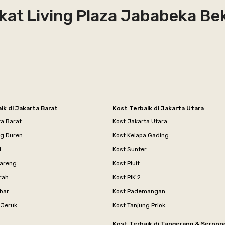
kat Living Plaza Jababeka Be
ik di Jakarta Barat
Kost Terbaik di Jakarta Utara
ta Barat
Kost Jakarta Utara
ng Duren
Kost Kelapa Gading
l
Kost Sunter
areng
Kost Pluit
rah
Kost PIK 2
bar
Kost Pademangan
 Jeruk
Kost Tanjung Priok
Kost Terbaik di Tangerang & Serpon