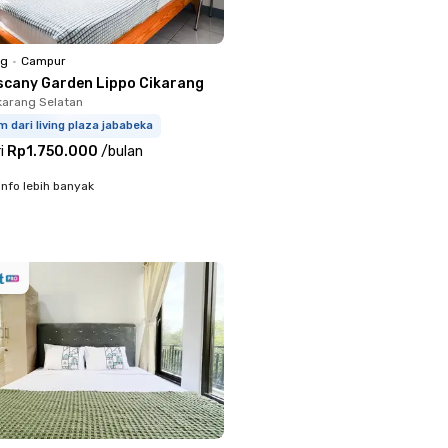
ng
•
Campur
scany Garden Lippo Cikarang
ikarang Selatan
m dari living plaza jababeka
i
Rp1.750.000
/
bulan
info lebih banyak