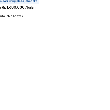
m dari living plaza jababeka
i
Rp1.600.000
/
bulan
info lebih banyak