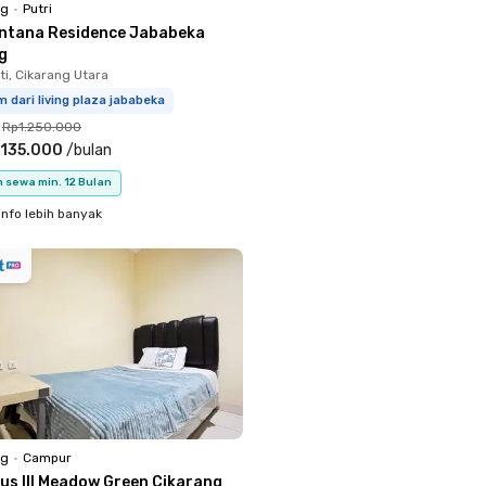
ng
•
Putri
ntana Residence Jababeka
g
i, Cikarang Utara
m dari living plaza jababeka
Rp1.250.000
.135.000
/
bulan
 sewa min. 12 Bulan
info lebih banyak
ng
•
Campur
nus III Meadow Green Cikarang