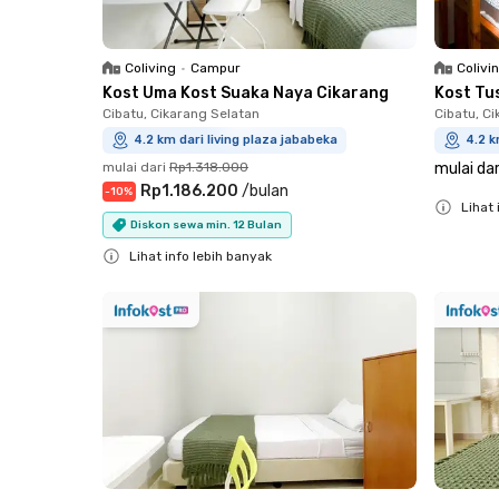
Coliving
•
Campur
Colivi
Kost Uma Kost Suaka Naya Cikarang
Kost Tu
Cibatu, Cikarang Selatan
Cibatu, C
4.2 km dari living plaza jababeka
4.2 k
mulai dari
Rp1.318.000
mulai dar
Rp1.186.200
/
bulan
-
10
%
Lihat 
Diskon sewa min. 12 Bulan
Close
Lihat info lebih banyak
Close