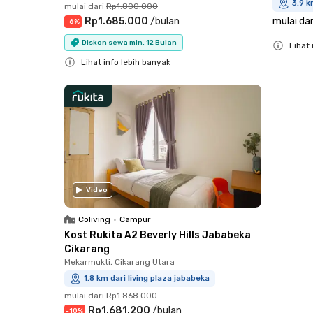
3.9 k
mulai dari
Rp1.800.000
Rp1.685.000
/
bulan
mulai dar
-
6
%
Diskon sewa min. 12 Bulan
Lihat 
Lihat info lebih banyak
Close
Close
Video
Coliving
•
Campur
Kost Rukita A2 Beverly Hills Jababeka
Cikarang
Mekarmukti, Cikarang Utara
1.8 km dari living plaza jababeka
mulai dari
Rp1.868.000
Rp1.681.200
/
bulan
-
10
%