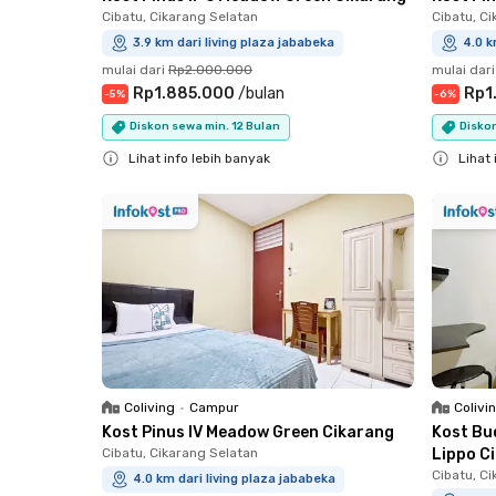
Cibatu, Cikarang Selatan
Cibatu, C
3.9 km dari living plaza jababeka
4.0 k
mulai dari
Rp2.000.000
mulai dari
Rp1.885.000
/
bulan
Rp1
-
5
%
-
6
%
Diskon sewa min. 12 Bulan
Diskon
Lihat info lebih banyak
Lihat 
Close
Close
Coliving
•
Campur
Colivi
Kost Pinus IV Meadow Green Cikarang
Kost Bu
Cibatu, Cikarang Selatan
Lippo C
Cibatu, C
4.0 km dari living plaza jababeka