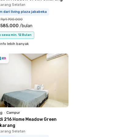
ikarang Selatan
m dari living plaza jababeka
Rp1.700.000
.585.000
/
bulan
 sewa min. 12 Bulan
info lebih banyak
ng
•
Campur
di 216 Home Meadow Green
ikarang
ikarang Selatan