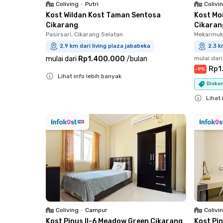
Coliving
•
Putri
Colivi
Kost Wildan Kost Taman Sentosa
Kost Mo
Cikarang
Cikaran
Pasirsari, Cikarang Selatan
Mekarmukt
2.9 km dari living plaza jababeka
2.3 k
mulai dari
Rp1.400.000
/
bulan
mulai dari
Rp1
-
9
%
Lihat info lebih banyak
Diskon
Close
Lihat 
Close
Coliving
•
Campur
Colivi
Kost Pinus II-6 Meadow Green Cikarang
Kost Pi