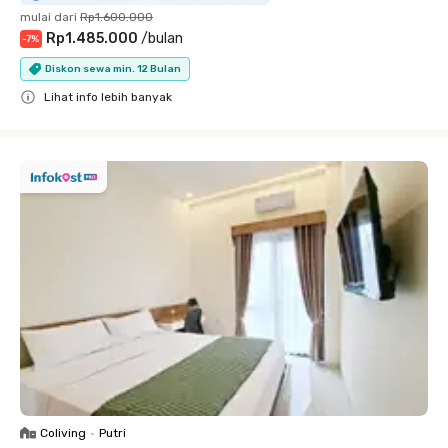
mulai dari
Rp1.600.000
Rp1.485.000
/
bulan
-
7
%
Diskon sewa min. 12 Bulan
Lihat info lebih banyak
Close
Coliving
•
Putri