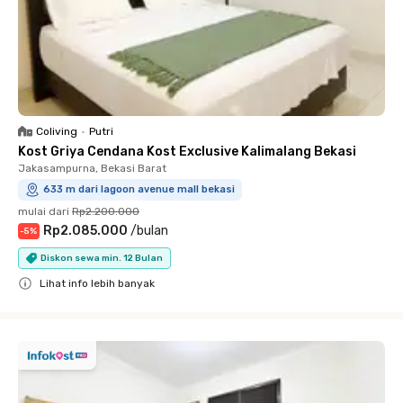
Coliving
•
Putri
Kost Griya Cendana Kost Exclusive Kalimalang Bekasi
Jakasampurna, Bekasi Barat
633 m dari lagoon avenue mall bekasi
mulai dari
Rp2.200.000
Rp2.085.000
/
bulan
-
5
%
Diskon sewa min. 12 Bulan
Lihat info lebih banyak
Close