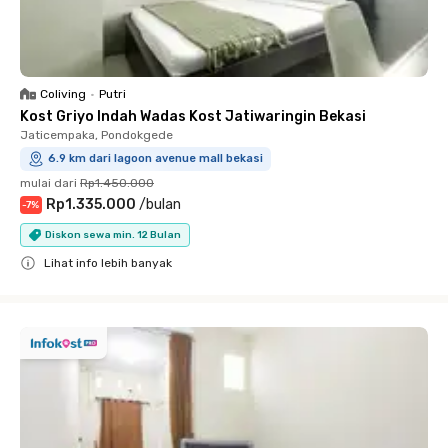
Coliving
•
Putri
Kost Griyo Indah Wadas Kost Jatiwaringin Bekasi
Jaticempaka, Pondokgede
6.9 km dari lagoon avenue mall bekasi
mulai dari
Rp1.450.000
Rp1.335.000
/
bulan
-
7
%
Diskon sewa min. 12 Bulan
Lihat info lebih banyak
Close