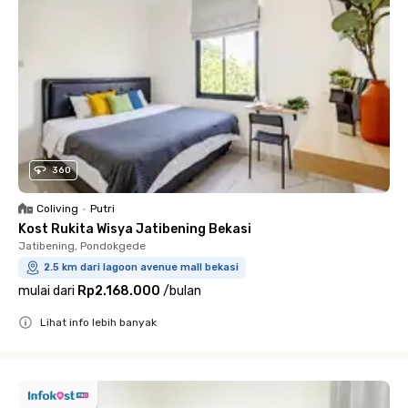
360
Coliving
•
Putri
Kost Rukita Wisya Jatibening Bekasi
Jatibening, Pondokgede
2.5 km dari lagoon avenue mall bekasi
mulai dari
Rp2.168.000
/
bulan
Lihat info lebih banyak
Close