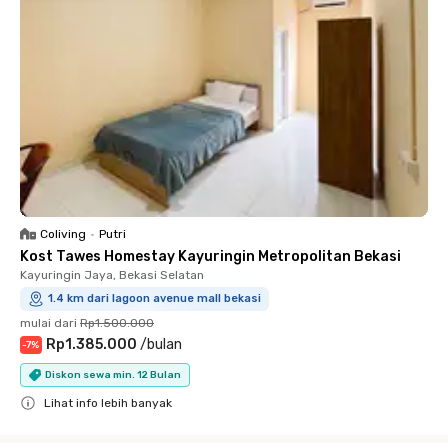
Coliving
•
Putri
Kost Tawes Homestay Kayuringin Metropolitan Bekasi
Kayuringin Jaya, Bekasi Selatan
1.4 km dari lagoon avenue mall bekasi
mulai dari
Rp1.500.000
Rp1.385.000
/
bulan
-
7
%
Diskon sewa min. 12 Bulan
Lihat info lebih banyak
Close