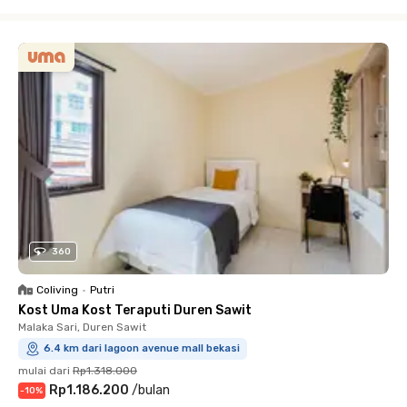
Close
360
Coliving
•
Putri
Kost Uma Kost Teraputi Duren Sawit
Malaka Sari, Duren Sawit
6.4 km dari lagoon avenue mall bekasi
mulai dari
Rp1.318.000
Rp1.186.200
/
bulan
-
10
%