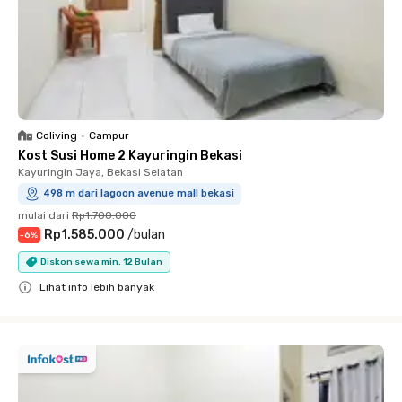
Coliving
•
Campur
Kost Susi Home 2 Kayuringin Bekasi
Kayuringin Jaya, Bekasi Selatan
498 m dari lagoon avenue mall bekasi
mulai dari
Rp1.700.000
Rp1.585.000
/
bulan
-
6
%
Diskon sewa min. 12 Bulan
Lihat info lebih banyak
Close