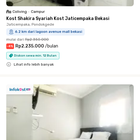
Coliving
•
Campur
Kost Shakira Syariah Kost Jaticempaka Bekasi
Jaticempaka, Pondokgede
6.2 km dari lagoon avenue mall bekasi
mulai dari
Rp2.350.000
Rp2.235.000
/
bulan
-
4
%
Diskon sewa min. 12 Bulan
Lihat info lebih banyak
Close