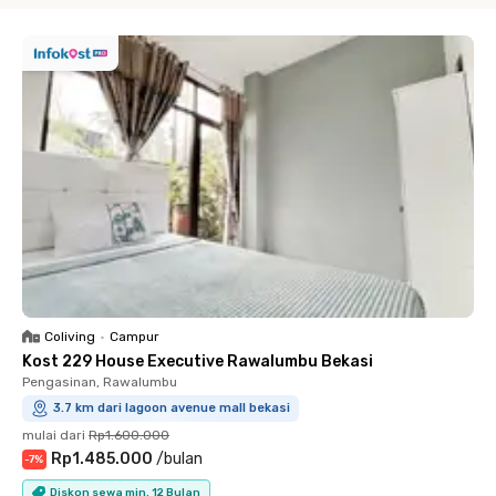
Coliving
•
Campur
Kost 229 House Executive Rawalumbu Bekasi
Pengasinan, Rawalumbu
3.7 km dari lagoon avenue mall bekasi
mulai dari
Rp1.600.000
Rp1.485.000
/
bulan
-
7
%
Diskon sewa min. 12 Bulan