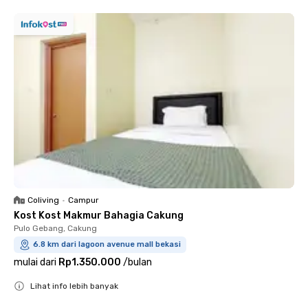
Coliving
•
Campur
Kost Kost Makmur Bahagia Cakung
Pulo Gebang, Cakung
6.8 km dari lagoon avenue mall bekasi
mulai dari
Rp1.350.000
/
bulan
Lihat info lebih banyak
Close