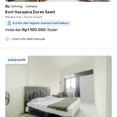
Coliving
•
Campur
Kost Hasaqina Duren Sawit
Malaka Sari, Duren Sawit
6.0 km dari lagoon avenue mall bekasi
mulai dari
Rp1.100.000
/
bulan
Lihat info lebih banyak
Close