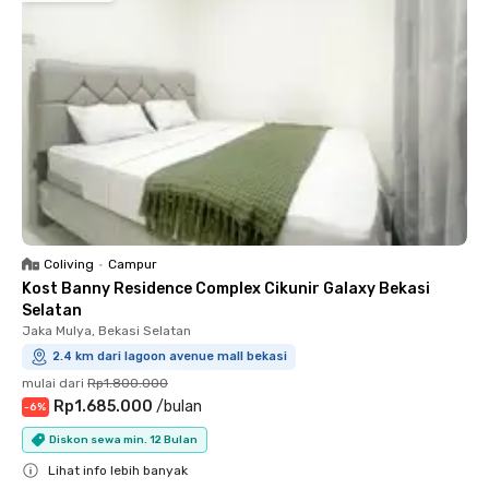
Coliving
•
Campur
Kost Banny Residence Complex Cikunir Galaxy Bekasi
Selatan
Jaka Mulya, Bekasi Selatan
2.4 km dari lagoon avenue mall bekasi
mulai dari
Rp1.800.000
Rp1.685.000
/
bulan
-
6
%
Diskon sewa min. 12 Bulan
Lihat info lebih banyak