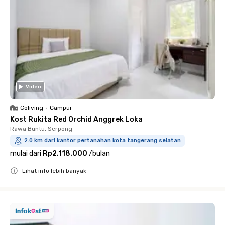
Video
Coliving
•
Campur
Kost Rukita Red Orchid Anggrek Loka
Rawa Buntu, Serpong
2.0 km dari kantor pertanahan kota tangerang selatan
mulai dari
Rp2.118.000
/
bulan
Lihat info lebih banyak
Close