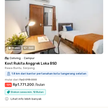
Video
360
Coliving
•
Campur
Kost Rukita Anggrek Loka BSD
Rawa Buntu, Serpong
1.8 km dari kantor pertanahan kota tangerang selatan
mulai dari
Rp2.018.000
Rp1.771.200
/
bulan
-
12
%
Diskon sewa min. 12 Bulan
Lihat info lebih banyak
Close