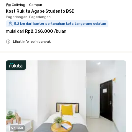
Coliving
•
Campur
Kost Rukita Agape Studento BSD
Pagedangan, Pagedangan
5.2 km dari kantor pertanahan kota tangerang selatan
mulai dari
Rp2.068.000
/
bulan
Lihat info lebih banyak
Close
360