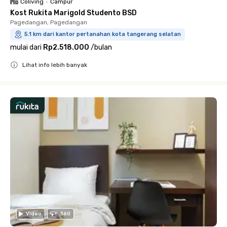
Coliving
•
Campur
Kost Rukita Marigold Studento BSD
Pagedangan, Pagedangan
5.1 km dari kantor pertanahan kota tangerang selatan
mulai dari
Rp2.518.000
/
bulan
Lihat info lebih banyak
Close
Video
360