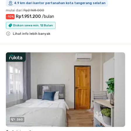
4.9 km dari kantor pertanahan kota tangerang selatan
mulai dari
Rp2.168.000
Rp1.951.200
/
bulan
-
10
%
Diskon sewa min. 12 Bulan
Lihat info lebih banyak
Close
360