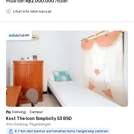
mulai dari
Rp2.000.000
/
bulan
Lihat info lebih banyak
Close
Coliving
•
Campur
Kost The Icon Simplicity 53 BSD
Situ Gadung, Pagedangan
4.7 km dari kantor pertanahan kota tangerang selatan