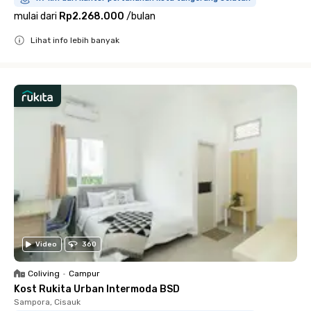
mulai dari
Rp2.268.000
/
bulan
Lihat info lebih banyak
Close
Video
360
Coliving
•
Campur
Kost Rukita Urban Intermoda BSD
Sampora, Cisauk