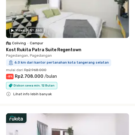
Video
360
Coliving
•
Campur
Kost Rukita Patra Suite Regentown
Pagedangan, Pagedangan
6.0 km dari kantor pertanahan kota tangerang selatan
mulai dari
Rp2.968.000
Rp2.708.000
/
bulan
-
8
%
Diskon sewa min. 12 Bulan
Lihat info lebih banyak
Close