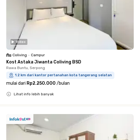
Video
Coliving
•
Campur
Kost Astaka Jiwanta Coliving BSD
Rawa Buntu, Serpong
1.2 km dari kantor pertanahan kota tangerang selatan
mulai dari
Rp2.250.000
/
bulan
Lihat info lebih banyak
Close