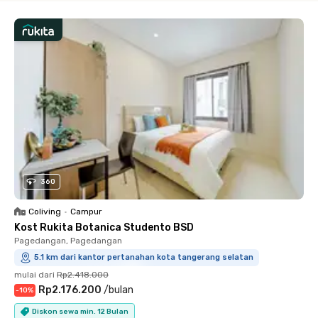
360
Coliving
•
Campur
Kost Rukita Botanica Studento BSD
Pagedangan, Pagedangan
5.1 km dari kantor pertanahan kota tangerang selatan
mulai dari
Rp2.418.000
Rp2.176.200
/
bulan
-
10
%
Diskon sewa min. 12 Bulan