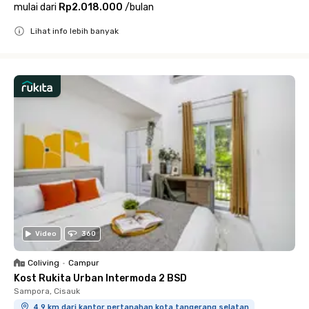
mulai dari
Rp2.018.000
/
bulan
Lihat info lebih banyak
Close
Video
360
Coliving
•
Campur
Kost Rukita Urban Intermoda 2 BSD
Sampora, Cisauk
4.9 km dari kantor pertanahan kota tangerang selatan