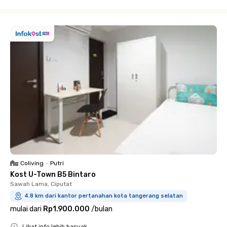
Close
Coliving
•
Putri
Kost U-Town B5 Bintaro
Sawah Lama, Ciputat
4.8 km dari kantor pertanahan kota tangerang selatan
mulai dari
Rp1.900.000
/
bulan
Lihat info lebih banyak