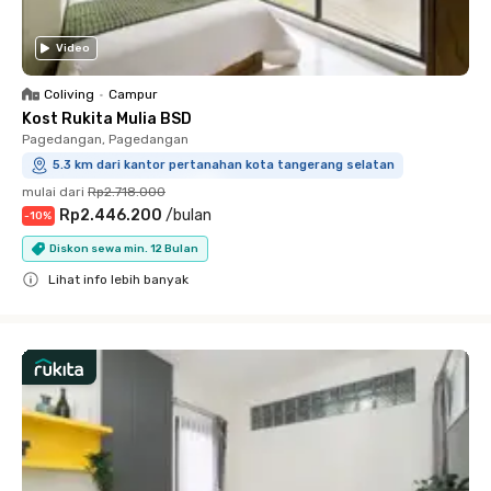
Video
Coliving
•
Campur
Kost Rukita Mulia BSD
Pagedangan, Pagedangan
5.3 km dari kantor pertanahan kota tangerang selatan
mulai dari
Rp2.718.000
Rp2.446.200
/
bulan
-
10
%
Diskon sewa min. 12 Bulan
Lihat info lebih banyak
Close