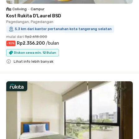
Coliving
•
Campur
Kost Rukita D'Laurel BSD
Pagedangan, Pagedangan
5.3 km dari kantor pertanahan kota tangerang selatan
mulai dari
Rp2.618.000
Rp2.356.200
/
bulan
-
10
%
Diskon sewa min. 12 Bulan
Lihat info lebih banyak
Close