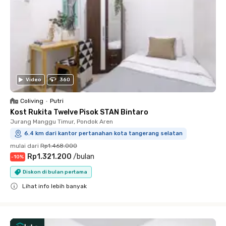
Video
360
Coliving
•
Putri
Kost Rukita Twelve Pisok STAN Bintaro
Jurang Manggu Timur, Pondok Aren
6.4 km dari kantor pertanahan kota tangerang selatan
mulai dari
Rp1.468.000
Rp1.321.200
/
bulan
-
10
%
Diskon di bulan pertama
Lihat info lebih banyak
Close