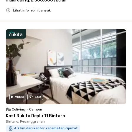
mulai dari
Rp2.300.000
/
bulan
Lihat info lebih banyak
Close
Video
360
Coliving
•
Campur
Kost Rukita Deplu 11 Bintaro
Bintaro, Pesanggrahan
4.9 km dari kantor kecamatan ciputat