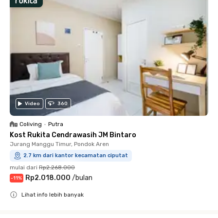
Video
360
Coliving
•
Putra
Kost Rukita Cendrawasih JM Bintaro
Jurang Manggu Timur, Pondok Aren
2.7 km dari kantor kecamatan ciputat
mulai dari
Rp2.268.000
Rp2.018.000
/
bulan
-
11
%
Lihat info lebih banyak
Close