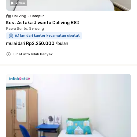
Video
Coliving
•
Campur
Kost Astaka Jiwanta Coliving BSD
Rawa Buntu, Serpong
6.1 km dari kantor kecamatan ciputat
mulai dari
Rp2.250.000
/
bulan
Lihat info lebih banyak
Close