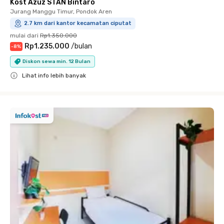
Kost Azuz STAN Bintaro
Jurang Manggu Timur, Pondok Aren
2.7 km dari kantor kecamatan ciputat
mulai dari
Rp1.350.000
Rp1.235.000
/
bulan
-
8
%
Diskon sewa min. 12 Bulan
Lihat info lebih banyak
Close