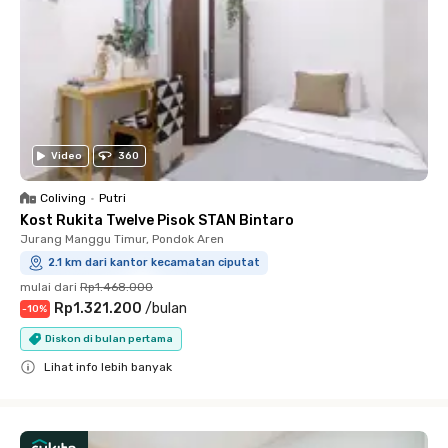
Video
360
Coliving
•
Putri
Kost Rukita Twelve Pisok STAN Bintaro
Jurang Manggu Timur, Pondok Aren
2.1 km dari kantor kecamatan ciputat
mulai dari
Rp1.468.000
Rp1.321.200
/
bulan
-
10
%
Diskon di bulan pertama
Lihat info lebih banyak
Close