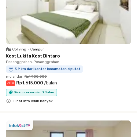
Coliving
•
Campur
Kost Lukita Kost Bintaro
Pesanggrahan, Pesanggrahan
3.9 km dari kantor kecamatan ciputat
mulai dari
Rp1.900.000
Rp1.615.000
/
bulan
-
15
%
Diskon sewa min. 3 Bulan
Lihat info lebih banyak
Close