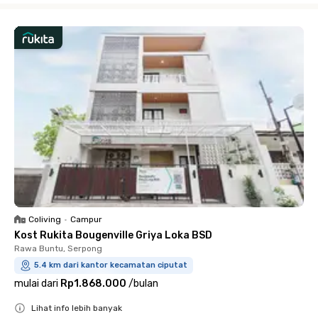
Coliving
•
Campur
Kost Rukita Bougenville Griya Loka BSD
Rawa Buntu, Serpong
5.4 km dari kantor kecamatan ciputat
mulai dari
Rp1.868.000
/
bulan
Lihat info lebih banyak