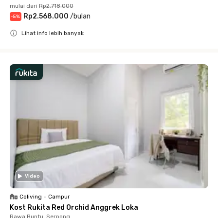
mulai dari
Rp2.718.000
Rp2.568.000
/
bulan
-
5
%
Lihat info lebih banyak
Close
Video
Coliving
•
Campur
Kost Rukita Red Orchid Anggrek Loka
Rawa Buntu, Serpong