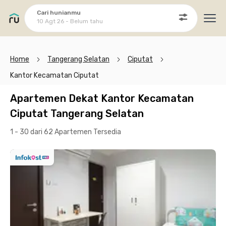
Cari hunianmu
10 Agt 26 - Belum tahu
Ope
Home
Tangerang Selatan
Ciputat
Kantor Kecamatan Ciputat
Apartemen Dekat Kantor Kecamatan
Ciputat Tangerang Selatan
1 - 30 dari 62 Apartemen
Tersedia