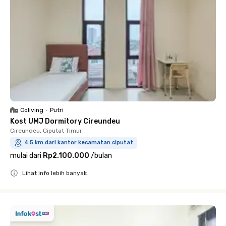
Coliving
•
Putri
Kost UMJ Dormitory Cireundeu
Cireundeu, Ciputat Timur
4.5 km dari kantor kecamatan ciputat
mulai dari
Rp2.100.000
/
bulan
Lihat info lebih banyak
Close