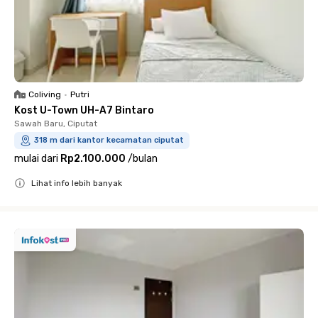
Coliving
•
Putri
Kost U-Town UH-A7 Bintaro
Sawah Baru, Ciputat
318 m dari kantor kecamatan ciputat
mulai dari
Rp2.100.000
/
bulan
Lihat info lebih banyak
Close