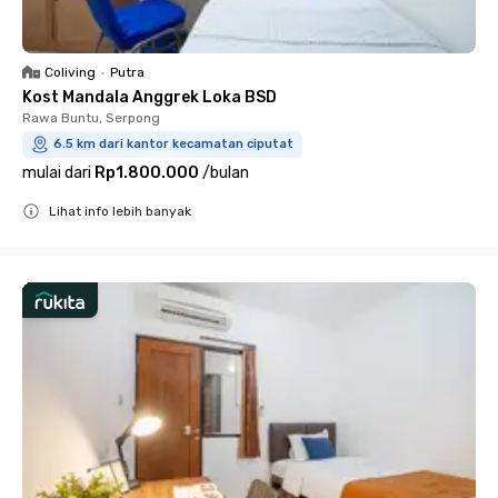
Coliving
•
Putra
Kost Mandala Anggrek Loka BSD
Rawa Buntu, Serpong
6.5 km dari kantor kecamatan ciputat
mulai dari
Rp1.800.000
/
bulan
Lihat info lebih banyak
Close