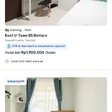
Coliving
•
Putri
Kost U-Town B5 Bintaro
Sawah Lama, Ciputat
278 m dari kantor kecamatan ciputat
mulai dari
Rp1.900.000
/
bulan
Lihat info lebih banyak
Close