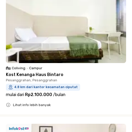
Coliving
•
Campur
Kost Kenanga Haus Bintaro
Pesanggrahan, Pesanggrahan
4.8 km dari kantor kecamatan ciputat
mulai dari
Rp2.100.000
/
bulan
Lihat info lebih banyak
Close