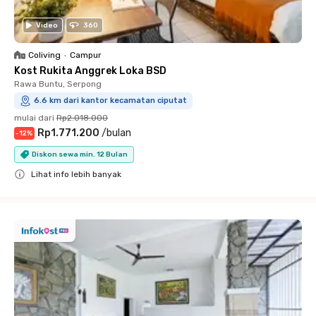
Video
360
Coliving
•
Campur
Kost Rukita Anggrek Loka BSD
Rawa Buntu, Serpong
6.6 km dari kantor kecamatan ciputat
mulai dari
Rp2.018.000
Rp1.771.200
/
bulan
-
12
%
Diskon sewa min. 12 Bulan
Lihat info lebih banyak
Close