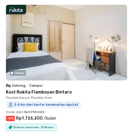
Video
Coliving
•
Campur
Kost Rukita Flamboyan Bintaro
Pondok Karya, Pondok Aren
2.4 km dari kantor kecamatan ciputat
mulai dari
Rp1.918.000
Rp1.726.200
/
bulan
-
10
%
Diskon sewa min. 12 Bulan