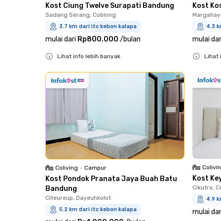
Kost Ciung Twelve Surapati Bandung
Kost Ko
Sadang Serang, Coblong
Margahayu
3.7 km dari itc kebon kalapa
4.3 k
mulai dari
Rp800.000
/
bulan
mulai dar
Lihat info lebih banyak
Lihat 
Close
Close
Colivi
Coliving
•
Campur
Kost Ke
Kost Pondok Pranata Jaya Buah Batu
Cikutra, C
Bandung
Citeureup, Dayeuhkolot
4.9 k
5.2 km dari itc kebon kalapa
mulai dar