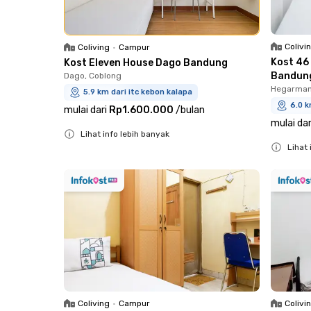
Colivi
Coliving
•
Campur
Kost 46
Kost Eleven House Dago Bandung
Bandun
Dago, Coblong
Hegarman
5.9 km dari itc kebon kalapa
6.0 k
mulai dari
Rp1.600.000
/
bulan
mulai dar
Lihat info lebih banyak
Lihat 
Close
Close
Coliving
•
Campur
Colivi