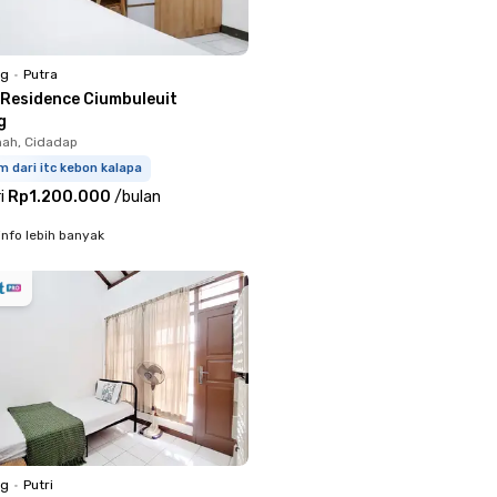
ng
•
Putra
 Residence Ciumbuleuit
g
ah, Cidadap
m dari itc kebon kalapa
i
Rp1.200.000
/
bulan
info lebih banyak
ng
•
Putri