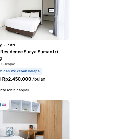
ng
•
Putri
 Residence Surya Sumantri
g
, Sukajadi
m dari itc kebon kalapa
i
Rp2.450.000
/
bulan
info lebih banyak