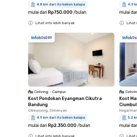
4.8 km dari itc kebon kalapa
4.9 k
mulai dari
Rp750.000
/
bulan
mulai dar
Lihat info lebih banyak
Lihat 
Close
Close
Coliving
•
Campur
Colivi
Kost Pondokan Eyangman Cikutra
Kost Ma
Bandung
Ciumbul
Cibeunying, Cimenyan
Hegarman
4.9 km dari itc kebon kalapa
5.2 k
mulai dari
Rp2.350.000
/
bulan
mulai dar
Lihat info lebih banyak
Lihat 