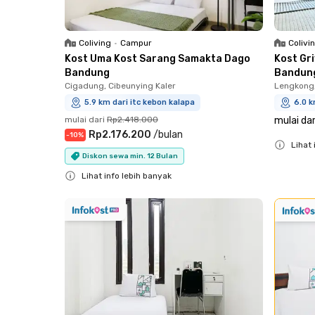
Coliving
•
Campur
Colivi
Kost Uma Kost Sarang Samakta Dago
Kost Gr
Bandung
Bandun
Cigadung, Cibeunying Kaler
Lengkong
5.9 km dari itc kebon kalapa
6.0 k
mulai dari
Rp2.418.000
mulai dar
Rp2.176.200
/
bulan
-
10
%
Lihat 
Diskon sewa min. 12 Bulan
Close
Lihat info lebih banyak
Close