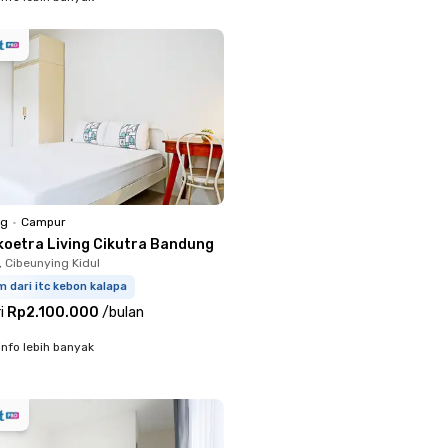
ng
•
Campur
ikoetra Living Cikutra Bandung
 Cibeunying Kidul
m dari itc kebon kalapa
i
Rp2.100.000
/
bulan
info lebih banyak