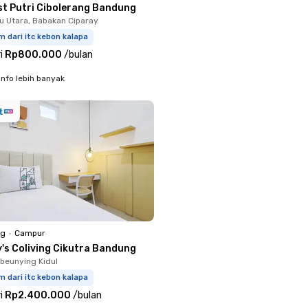
st Putri Cibolerang Bandung
 Utara, Babakan Ciparay
m dari itc kebon kalapa
i
Rp800.000
/
bulan
info lebih banyak
ng
•
Campur
y's Coliving Cikutra Bandung
ibeunying Kidul
m dari itc kebon kalapa
i
Rp2.400.000
/
bulan