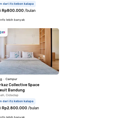
m dari itc kebon kalapa
i
Rp800.000
/
bulan
info lebih banyak
ng
•
Campur
rkaz Collective Space
euit Bandung
ah, Cidadap
m dari itc kebon kalapa
i
Rp2.800.000
/
bulan
info lebih banyak