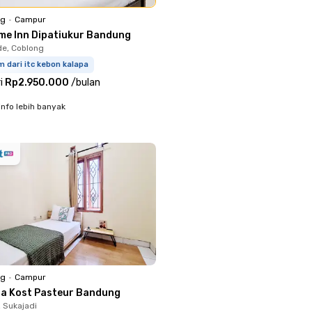
ng
•
Campur
me Inn Dipatiukur Bandung
e, Coblong
m dari itc kebon kalapa
i
Rp2.950.000
/
bulan
info lebih banyak
ng
•
Campur
ia Kost Pasteur Bandung
, Sukajadi