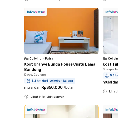
Close
Close
Coliving
•
Putra
Colivi
Kost Oranye Bunda House Cisitu Lama
Kost Tj
Bandung
Sukapada,
Dago, Coblong
5.3 k
5.2 km dari itc kebon kalapa
mulai dar
mulai dari
Rp850.000
/
bulan
Lihat 
Lihat info lebih banyak
Close
Close