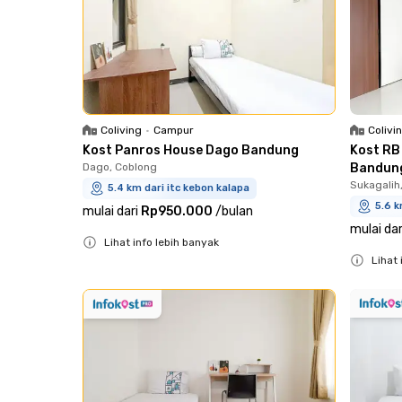
Colivi
Coliving
•
Campur
Kost RB
Kost Panros House Dago Bandung
Bandun
Dago, Coblong
Sukagalih
5.4 km dari itc kebon kalapa
5.6 k
mulai dari
Rp950.000
/
bulan
mulai dar
Lihat info lebih banyak
Lihat 
Close
Close