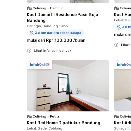
Coliving
•
Campur
Colivi
Kost Damai III Residence Pasir Koja
Kost Ho
Bandung
Lebak Ged
Caringin, Bandung Kulon
3.8 k
3.6 km dari itc kebon kalapa
mulai dar
mulai dari
Rp1.100.000
/
bulan
Lihat 
Lihat info lebih banyak
Close
Close
Coliving
•
Putra
Colivi
Kost Red Home Dipatiukur Bandung
Kost Ad
Lebak Gede, Coblong
Sukagalih