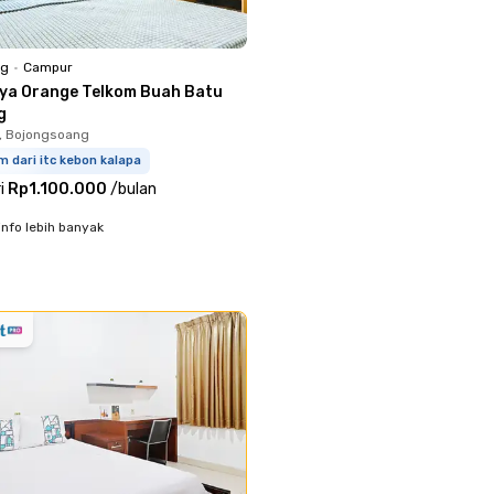
ng
•
Campur
iya Orange Telkom Buah Batu
g
, Bojongsoang
m dari itc kebon kalapa
i
Rp1.100.000
/
bulan
info lebih banyak