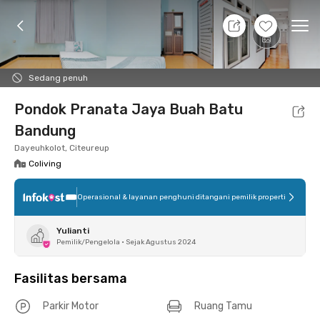
10 Agt 26 - Belum tahu
+
5
Ope
Foto
Fasilitas bersama
Lokasi
Kamar
Atura
Sedang penuh
Pondok Pranata Jaya Buah Batu
Bandung
Dayeuhkolot, Citeureup
Coliving
Operasional & layanan penghuni ditangani pemilik properti
Yulianti
Pemilik/Pengelola
•
Sejak Agustus 2024
Fasilitas bersama
Parkir Motor
Ruang Tamu