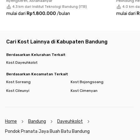
Nyengseret, Astanaanyar
Pelindung H
4.3 km dari Institut Teknologi Bandung (ITB)
4.0 km dar
Ditambah lagi, terdapat petugas housekeeping yang akan
mulai dari
Rp1.800.000
/
bulan
mulai dari
R
membuatmu semakin merasa aman dan nyaman saat tinggal
di Pondok Pranata Jaya Buah Batu Bandung ini. Tunggu apa
lagi? Yuk, buruan booking kamar pilihanmu sekarang juga!
Cari Kost Lainnya di Kabupaten Bandung
Berdasarkan Kelurahan Terkait
Kost Dayeuhkolot
Berdasarkan Kecamatan Terkait
Kost Soreang
Kost Bojongsoang
Kost Cileunyi
Kost Cimenyan
Home
Bandung
Dayeuhkolot
Pondok Pranata Jaya Buah Batu Bandung