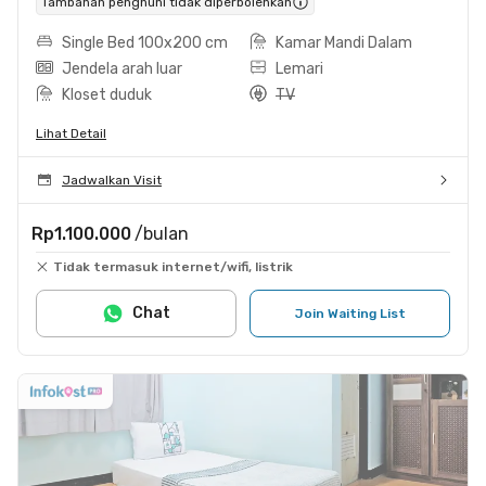
Tambahan penghuni tidak diperbolehkan
Single Bed 100x200 cm
Kamar Mandi Dalam
Jendela arah luar
Lemari
Kloset duduk
TV
Lihat Detail
Jadwalkan Visit
Rp1.100.000
/bulan
Tidak termasuk internet/wifi, listrik
Chat
Join Waiting List