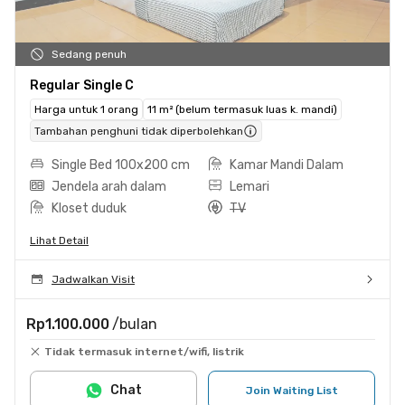
Sedang penuh
Regular Single C
Harga untuk 1 orang
11 m² (belum termasuk luas k. mandi)
Tambahan penghuni tidak diperbolehkan
Single Bed 100x200 cm
Kamar Mandi Dalam
Jendela arah dalam
Lemari
Kloset duduk
TV
Lihat Detail
Jadwalkan Visit
Rp1.100.000
/bulan
Tidak termasuk internet/wifi, listrik
Chat
Join Waiting List