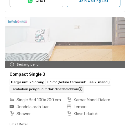
Chat
Join Waiting List
Sedang penuh
Compact Single D
Harga untuk 1 orang
8.1 m² (belum termasuk luas k. mandi)
Tambahan penghuni tidak diperbolehkan
Single Bed 100x200 cm
Kamar Mandi Dalam
Jendela arah luar
Lemari
Shower
Kloset duduk
Lihat Detail