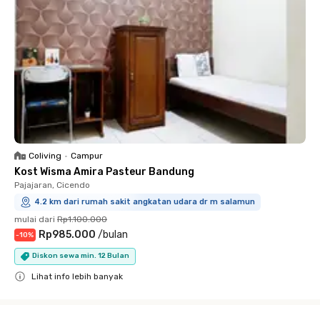
Coliving
•
Campur
Kost Wisma Amira Pasteur Bandung
Pajajaran, Cicendo
4.2 km dari rumah sakit angkatan udara dr m salamun
mulai dari
Rp1.100.000
Rp985.000
/
bulan
-
10
%
Diskon sewa min. 12 Bulan
Lihat info lebih banyak
Close