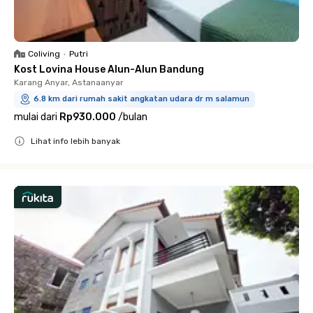
Coliving
•
Putri
Kost Lovina House Alun-Alun Bandung
Karang Anyar, Astanaanyar
6.8 km dari rumah sakit angkatan udara dr m salamun
mulai dari
Rp930.000
/
bulan
Lihat info lebih banyak
Close