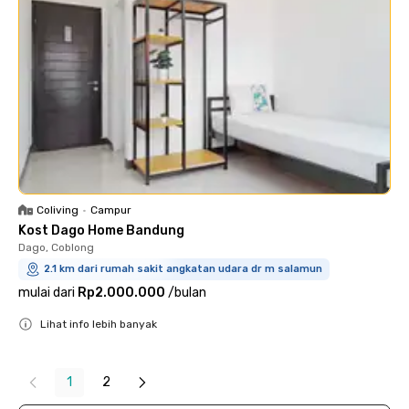
Coliving
•
Campur
Kost Dago Home Bandung
Dago, Coblong
2.1 km dari rumah sakit angkatan udara dr m salamun
mulai dari
Rp2.000.000
/
bulan
Lihat info lebih banyak
Close
1
2