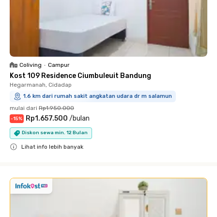
Coliving
•
Campur
Kost 109 Residence Ciumbuleuit Bandung
Hegarmanah, Cidadap
1.6 km dari rumah sakit angkatan udara dr m salamun
mulai dari
Rp1.950.000
Rp1.657.500
/
bulan
-
15
%
Diskon sewa min. 12 Bulan
Lihat info lebih banyak
Close