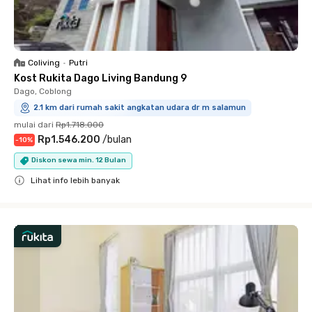
Coliving
•
Putri
Kost Rukita Dago Living Bandung 9
Dago, Coblong
2.1 km dari rumah sakit angkatan udara dr m salamun
mulai dari
Rp1.718.000
Rp1.546.200
/
bulan
-
10
%
Diskon sewa min. 12 Bulan
Lihat info lebih banyak
Close