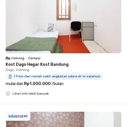
Coliving
•
Campur
Kost Dago Hegar Kost Bandung
Dago, Coblong
1.9 km dari rumah sakit angkatan udara dr m salamun
mulai dari
Rp1.000.000
/
bulan
Lihat info lebih banyak
Close