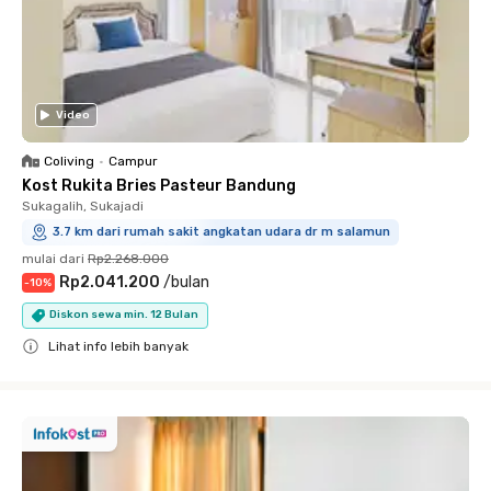
Video
Coliving
•
Campur
Kost Rukita Bries Pasteur Bandung
Sukagalih, Sukajadi
3.7 km dari rumah sakit angkatan udara dr m salamun
mulai dari
Rp2.268.000
Rp2.041.200
/
bulan
-
10
%
Diskon sewa min. 12 Bulan
Lihat info lebih banyak
Close