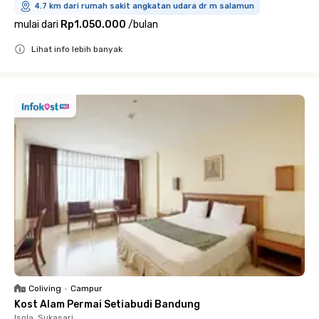
4.7 km dari rumah sakit angkatan udara dr m salamun
mulai dari
Rp1.050.000
/
bulan
Lihat info lebih banyak
Close
Coliving
•
Campur
Kost Alam Permai Setiabudi Bandung
Isola, Sukasari