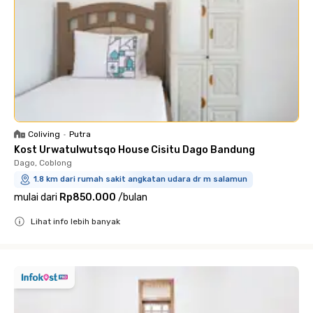
Coliving
•
Putra
Kost Urwatulwutsqo House Cisitu Dago Bandung
Dago, Coblong
1.8 km dari rumah sakit angkatan udara dr m salamun
mulai dari
Rp850.000
/
bulan
Lihat info lebih banyak
Close