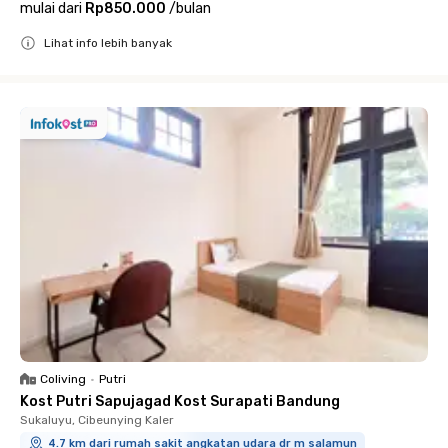
mulai dari
Rp850.000
/
bulan
Lihat info lebih banyak
Close
Coliving
•
Putri
Kost Putri Sapujagad Kost Surapati Bandung
Sukaluyu, Cibeunying Kaler
4.7 km dari rumah sakit angkatan udara dr m salamun