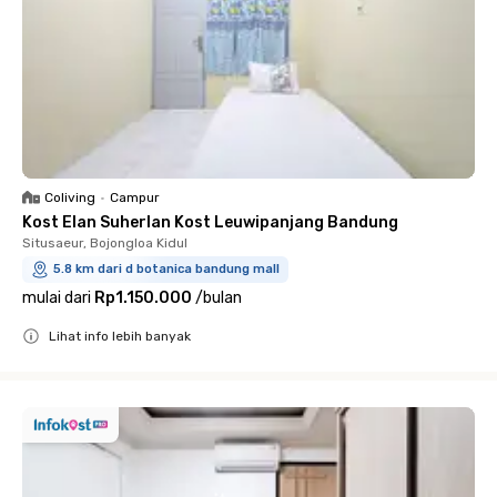
Coliving
•
Campur
Kost Elan Suherlan Kost Leuwipanjang Bandung
Situsaeur, Bojongloa Kidul
5.8 km dari d botanica bandung mall
mulai dari
Rp1.150.000
/
bulan
Lihat info lebih banyak
Close