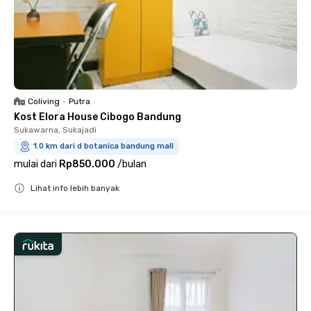
Coliving
•
Putra
Kost Elora House Cibogo Bandung
Sukawarna, Sukajadi
1.0 km dari d botanica bandung mall
mulai dari
Rp850.000
/
bulan
Lihat info lebih banyak
Close