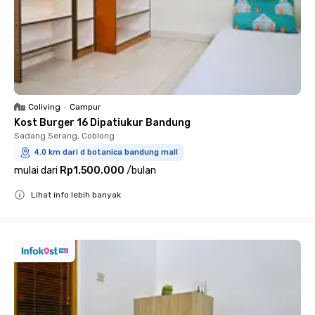
Coliving
•
Campur
Kost Burger 16 Dipatiukur Bandung
Sadang Serang, Coblong
4.0 km dari d botanica bandung mall
mulai dari
Rp1.500.000
/
bulan
Lihat info lebih banyak
Close