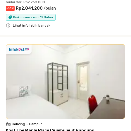
mulai dari
Rp2.268.000
Rp2.041.200
/
bulan
-
10
%
Diskon sewa min. 12 Bulan
Lihat info lebih banyak
Close
Coliving
•
Campur
Kost The Maple Place Ciumbuleuit Bandung