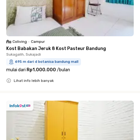
Coliving
•
Campur
Kost Babakan Jeruk 8 Kost Pasteur Bandung
Sukagalih, Sukajadi
695 m dari d botanica bandung mall
mulai dari
Rp1.000.000
/
bulan
Lihat info lebih banyak
Close