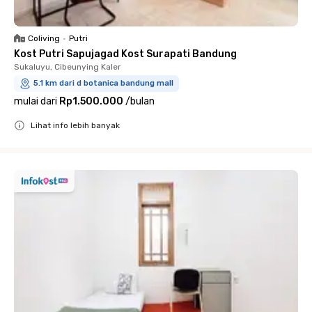
Coliving
•
Putri
Kost Putri Sapujagad Kost Surapati Bandung
Sukaluyu, Cibeunying Kaler
5.1 km dari d botanica bandung mall
mulai dari
Rp1.500.000
/
bulan
Lihat info lebih banyak
Close