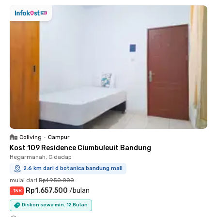
Coliving
•
Campur
Kost 109 Residence Ciumbuleuit Bandung
Hegarmanah, Cidadap
2.6 km dari d botanica bandung mall
mulai dari
Rp1.950.000
Rp1.657.500
/
bulan
-
15
%
Diskon sewa min. 12 Bulan