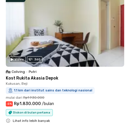
Video
360
Coliving
•
Putri
Kost Rukita Akasia Depok
Kukusan, Beji
1.1 km dari institut sains dan teknologi nasional
mulai dari
Rp1.930.000
Rp1.830.000
/
bulan
-
5
%
Diskon di bulan pertama
Lihat info lebih banyak
Close