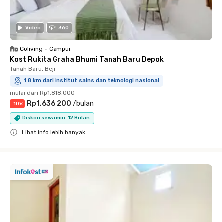
Video
360
Coliving
•
Campur
Kost Rukita Graha Bhumi Tanah Baru Depok
Tanah Baru, Beji
1.8 km dari institut sains dan teknologi nasional
mulai dari
Rp1.818.000
Rp1.636.200
/
bulan
-
10
%
Diskon sewa min. 12 Bulan
Lihat info lebih banyak
Close