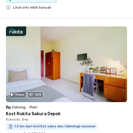
Lihat info lebih banyak
Close
Video
360
Coliving
•
Putri
Kost Rukita Sakura Depok
Kukusan, Beji
1.2 km dari institut sains dan teknologi nasional