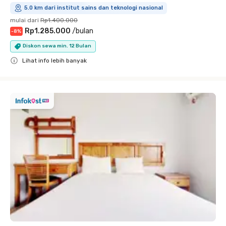
5.0 km dari institut sains dan teknologi nasional
mulai dari
Rp1.400.000
Rp1.285.000
/
bulan
-
8
%
Diskon sewa min. 12 Bulan
Lihat info lebih banyak
Close