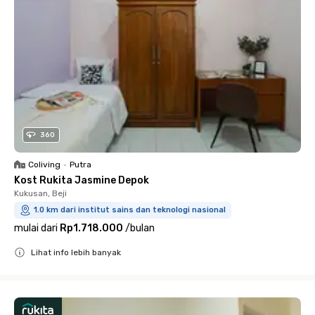
360
Coliving
•
Putra
Kost Rukita Jasmine Depok
Kukusan, Beji
1.0 km dari institut sains dan teknologi nasional
mulai dari
Rp1.718.000
/
bulan
Lihat info lebih banyak
Close