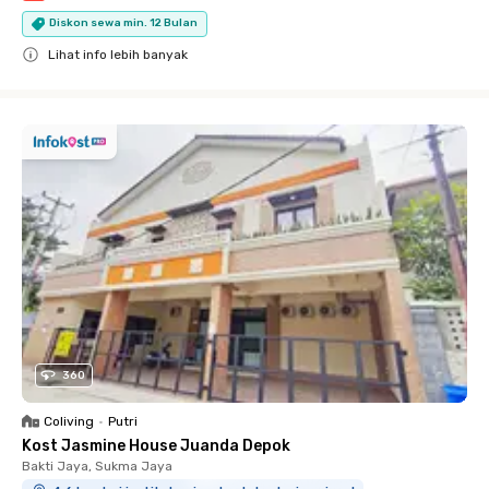
Diskon sewa min. 12 Bulan
Lihat info lebih banyak
Close
360
Coliving
•
Putri
Kost Jasmine House Juanda Depok
Bakti Jaya, Sukma Jaya