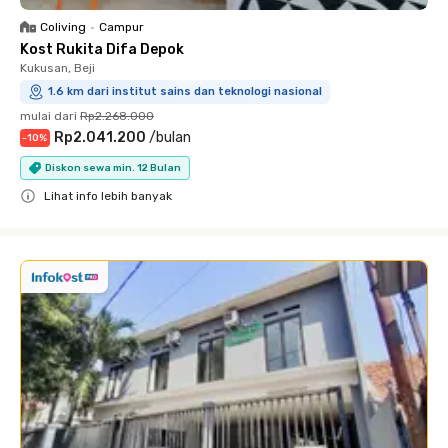
Coliving
•
Campur
Kost Rukita Difa Depok
Kukusan, Beji
1.6 km dari institut sains dan teknologi nasional
mulai dari
Rp2.268.000
Rp2.041.200
/
bulan
-
10
%
Diskon sewa min. 12 Bulan
Lihat info lebih banyak
Close