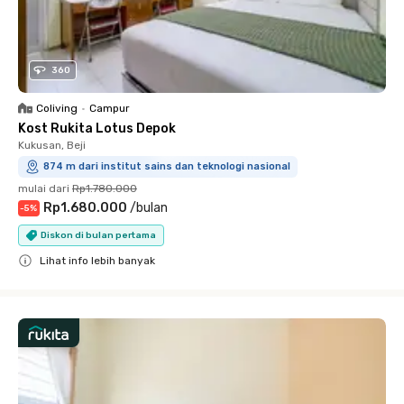
360
Coliving
•
Campur
Kost Rukita Lotus Depok
Kukusan, Beji
874 m dari institut sains dan teknologi nasional
mulai dari
Rp1.780.000
Rp1.680.000
/
bulan
-
5
%
Diskon di bulan pertama
Lihat info lebih banyak
Close