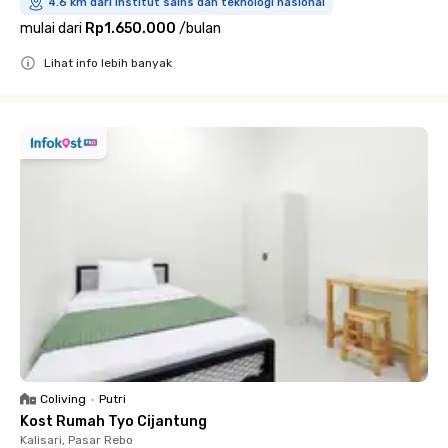
4.6 km dari institut sains dan teknologi nasional
mulai dari
Rp1.650.000
/
bulan
Lihat info lebih banyak
Close
Coliving
•
Putri
Kost Rumah Tyo Cijantung
Kalisari, Pasar Rebo