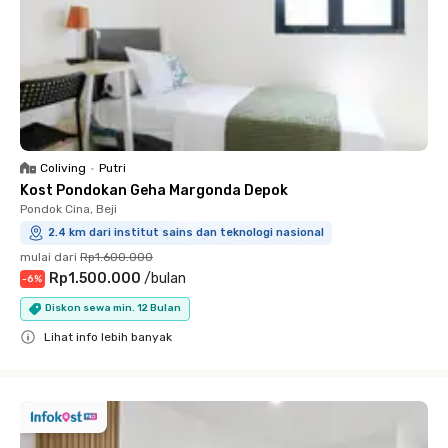
Coliving
•
Putri
Kost Pondokan Geha Margonda Depok
Pondok Cina, Beji
2.4 km dari institut sains dan teknologi nasional
mulai dari
Rp1.600.000
Rp1.500.000
/
bulan
-
6
%
Diskon sewa min. 12 Bulan
Lihat info lebih banyak
Close