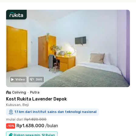
Video
360
Coliving
•
Putra
Kost Rukita Lavender Depok
Kukusan, Beji
1.1 km dari institut sains dan teknologi nasional
mulai dari
Rp1.820.000
Rp1.638.000
/
bulan
-
10
%
Diskon sewa min. 12 Bulan