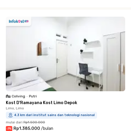
Close
Coliving
•
Putri
Kost D'Ramayana Kost Limo Depok
Limo, Limo
4.3 km dari institut sains dan teknologi nasional
mulai dari
Rp1.500.000
Rp1.385.000
/
bulan
-
7
%