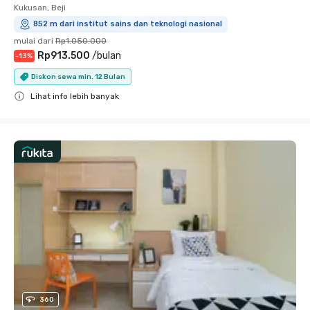
Kukusan, Beji
852 m dari institut sains dan teknologi nasional
mulai dari
Rp1.050.000
Rp913.500
/
bulan
-
13
%
Diskon sewa min. 12 Bulan
Lihat info lebih banyak
Close
360