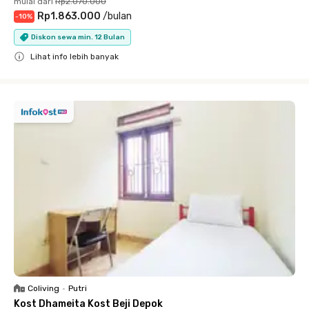
mulai dari
Rp2.070.000
Rp1.863.000
/
bulan
-
10
%
Diskon sewa min. 12 Bulan
Lihat info lebih banyak
Close
Coliving
•
Putri
Kost Dhameita Kost Beji Depok