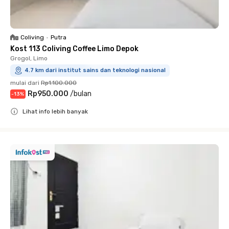
Coliving
•
Putra
Kost 113 Coliving Coffee Limo Depok
Grogol, Limo
4.7 km dari institut sains dan teknologi nasional
mulai dari
Rp1.100.000
Rp950.000
/
bulan
-
13
%
Lihat info lebih banyak
Close