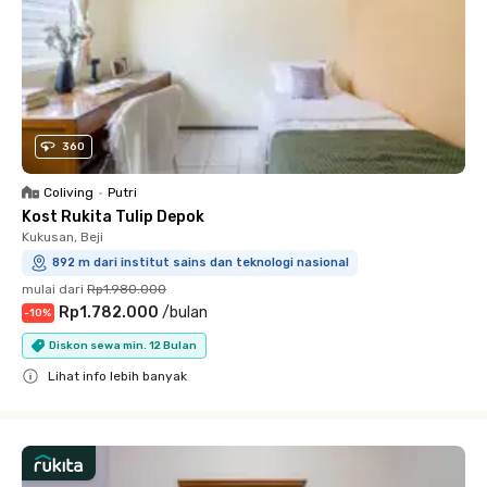
360
Coliving
•
Putri
Kost Rukita Tulip Depok
Kukusan, Beji
892 m dari institut sains dan teknologi nasional
mulai dari
Rp1.980.000
Rp1.782.000
/
bulan
-
10
%
Diskon sewa min. 12 Bulan
Lihat info lebih banyak
Close