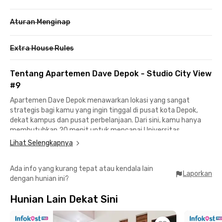
Aturan Menginap
Extra House Rules
Tentang Apartemen Dave Depok - Studio City View
#9
Apartemen Dave Depok menawarkan lokasi yang sangat
strategis bagi kamu yang ingin tinggal di pusat kota Depok,
dekat kampus dan pusat perbelanjaan. Dari sini, kamu hanya
membutuhkan 20 menit untuk mencapai Universitas
Indonesia, 10 menit ke Margo City Mall, 16 menit ke Depok Town
Lihat Selengkapnya
Square, serta 15 menit ke Stasiun Pondok Cina—membuat
mobilitas sehari-hari di kawasan Margonda semakin
Ada info yang kurang tepat atau kendala lain
mudah.Dengan Rukita, kamu bisa menyewa Apartemen Dave
Laporkan
dengan hunian ini?
Depok – Studio City View #9 tanpa biaya IPL. Apartemen
studio Depok ini sudah fully furnished, memiliki kamar mandi
Hunian Lain Dekat Sini
pribadi dengan water heater, dan siap kamu tempati kapan
saja. Selain itu, tersedia juga fasilitas gedung seperti kolam
renang, gym, dan lift yang dapat kamu akses langsung dari