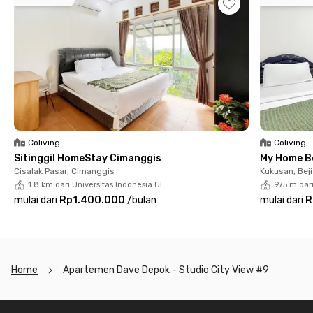
lobby.Yuk, segera amankan unit terbaikmu di aplikasi Rukita dan
rasakan kenyamanan tinggal di lokasi paling strategis di Depok!
Coliving
Coliving
Sitinggil HomeStay Cimanggis
My Home B
Cisalak Pasar, Cimanggis
Kukusan, Beji
1.8 km dari Universitas Indonesia UI
975 m dari
mulai dari
Rp1.400.000
/
bulan
mulai dari
R
Home
Apartemen Dave Depok - Studio City View #9
Footer