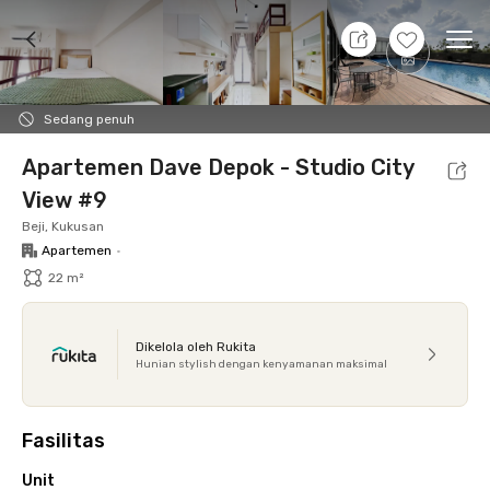
9 Agt 26 - Belum tahu
+
22
Ope
Foto
Fasilitas bersama
Lokasi
Aturan Tambahan
Sedang penuh
Apartemen Dave Depok - Studio City
View #9
Beji, Kukusan
Apartemen
•
22 m²
Dikelola oleh Rukita
Hunian stylish dengan kenyamanan maksimal
Fasilitas
Unit