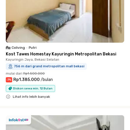
Coliving
•
Putri
Kost Tawes Homestay Kayuringin Metropolitan Bekasi
Kayuringin Jaya, Bekasi Selatan
756 m dari grand metropolitan mall bekasi
mulai dari
Rp1.500.000
Rp1.385.000
/
bulan
-
7
%
Diskon sewa min. 12 Bulan
Lihat info lebih banyak
Close