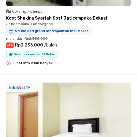
Coliving
•
Campur
Kost Shakira Syariah Kost Jaticempaka Bekasi
Jaticempaka, Pondokgede
6.9 km dari grand metropolitan mall bekasi
mulai dari
Rp2.350.000
Rp2.235.000
/
bulan
-
4
%
Diskon sewa min. 12 Bulan
Lihat info lebih banyak
Close