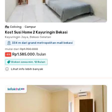
Coliving
•
Campur
Kost Susi Home 2 Kayuringin Bekasi
Kayuringin Jaya, Bekasi Selatan
334 m dari grand metropolitan mall bekasi
mulai dari
Rp1.700.000
Rp1.585.000
/
bulan
-
6
%
Diskon sewa min. 12 Bulan
Lihat info lebih banyak
Close