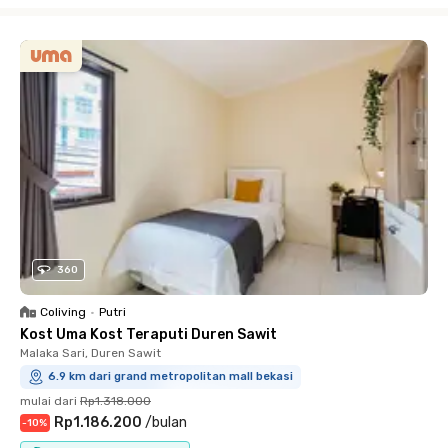
Close
360
Coliving
•
Putri
Kost Uma Kost Teraputi Duren Sawit
Malaka Sari, Duren Sawit
6.9 km dari grand metropolitan mall bekasi
mulai dari
Rp1.318.000
Rp1.186.200
/
bulan
-
10
%