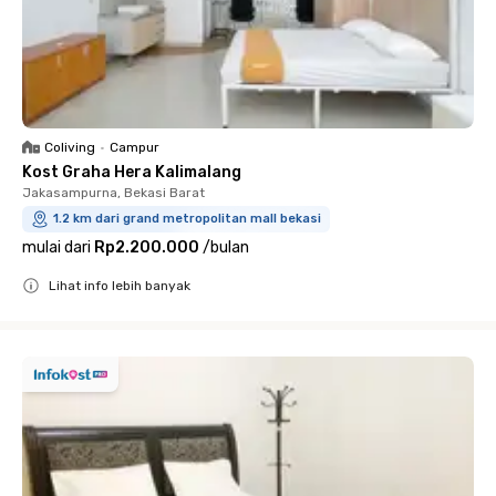
Coliving
•
Campur
Kost Graha Hera Kalimalang
Jakasampurna, Bekasi Barat
1.2 km dari grand metropolitan mall bekasi
mulai dari
Rp2.200.000
/
bulan
Lihat info lebih banyak
Close