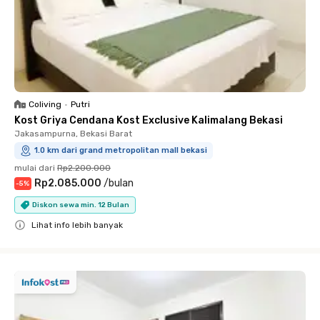
Coliving
•
Putri
Kost Griya Cendana Kost Exclusive Kalimalang Bekasi
Jakasampurna, Bekasi Barat
1.0 km dari grand metropolitan mall bekasi
mulai dari
Rp2.200.000
Rp2.085.000
/
bulan
-
5
%
Diskon sewa min. 12 Bulan
Lihat info lebih banyak
Close