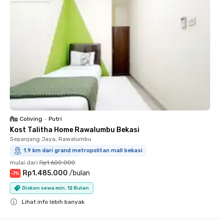
Coliving
•
Putri
Kost Talitha Home Rawalumbu Bekasi
Sepanjang Jaya, Rawalumbu
1.9 km dari grand metropolitan mall bekasi
mulai dari
Rp1.600.000
Rp1.485.000
/
bulan
-
7
%
Diskon sewa min. 12 Bulan
Lihat info lebih banyak
Close