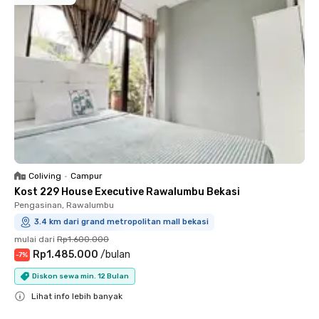
Coliving
•
Campur
Kost 229 House Executive Rawalumbu Bekasi
Pengasinan, Rawalumbu
3.4 km dari grand metropolitan mall bekasi
mulai dari
Rp1.600.000
Rp1.485.000
/
bulan
-
7
%
Diskon sewa min. 12 Bulan
Lihat info lebih banyak
Close