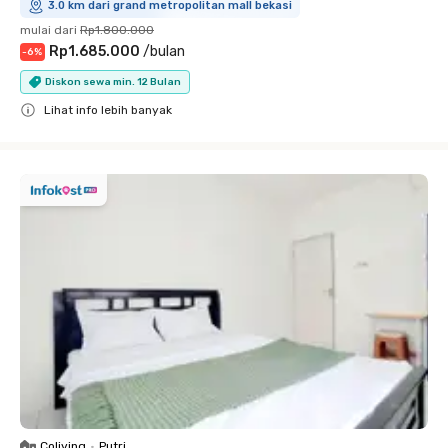
3.0 km dari grand metropolitan mall bekasi
mulai dari
Rp1.800.000
Rp1.685.000
/
bulan
-
6
%
Diskon sewa min. 12 Bulan
Lihat info lebih banyak
Close
Coliving
•
Putri