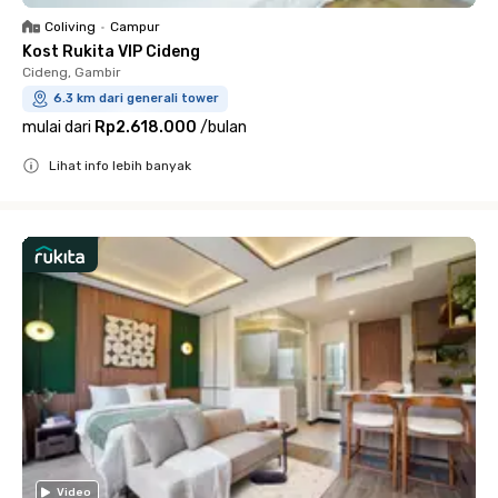
Coliving
•
Campur
Kost Rukita VIP Cideng
Cideng, Gambir
6.3 km dari generali tower
mulai dari
Rp2.618.000
/
bulan
Lihat info lebih banyak
Close
Video