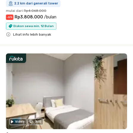
2.2 km dari generali tower
mulai dari
Rp4.068.000
Rp3.808.000
/
bulan
-
6
%
Diskon sewa min. 12 Bulan
Lihat info lebih banyak
Close
Video
360