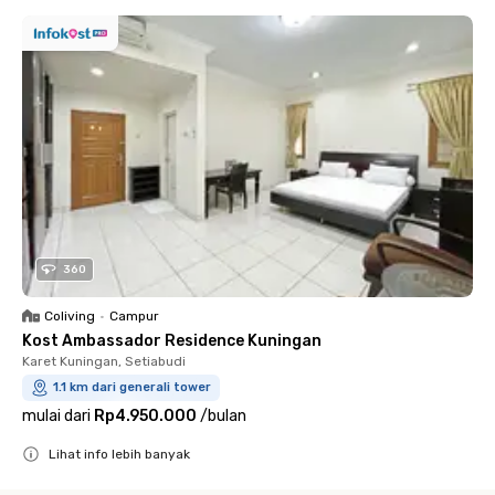
360
Coliving
•
Campur
Kost Ambassador Residence Kuningan
Karet Kuningan, Setiabudi
1.1 km dari generali tower
mulai dari
Rp4.950.000
/
bulan
Lihat info lebih banyak
Close