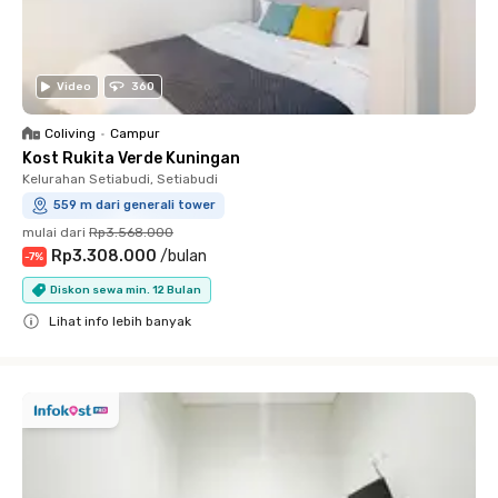
Video
360
Coliving
•
Campur
Kost Rukita Verde Kuningan
Kelurahan Setiabudi, Setiabudi
559 m dari generali tower
mulai dari
Rp3.568.000
Rp3.308.000
/
bulan
-
7
%
Diskon sewa min. 12 Bulan
Lihat info lebih banyak
Close