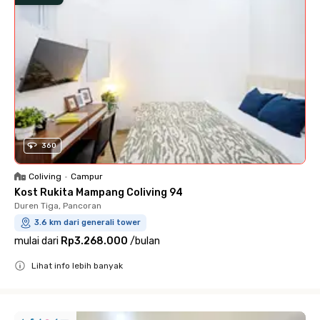
360
Coliving
•
Campur
Kost Rukita Mampang Coliving 94
Duren Tiga, Pancoran
3.6 km dari generali tower
mulai dari
Rp3.268.000
/
bulan
Lihat info lebih banyak
Close