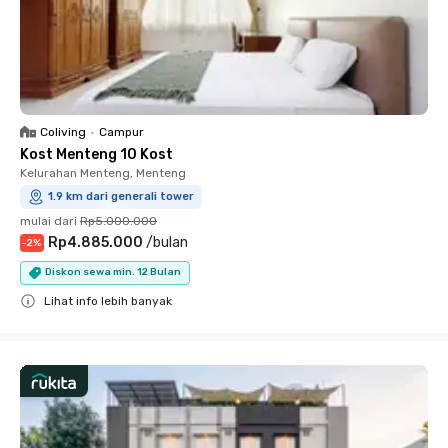
Coliving
•
Campur
Kost Menteng 10 Kost
Kelurahan Menteng, Menteng
1.9 km dari generali tower
mulai dari
Rp5.000.000
Rp4.885.000
/
bulan
-
2
%
Diskon sewa min. 12 Bulan
Lihat info lebih banyak
Close