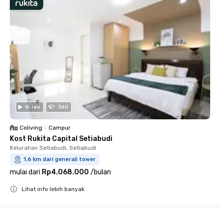
Video
360
Coliving
•
Campur
Kost Rukita Capital Setiabudi
Kelurahan Setiabudi, Setiabudi
1.6 km dari generali tower
mulai dari
Rp4.068.000
/
bulan
Lihat info lebih banyak
Close