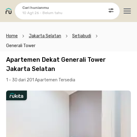
Cari hunianmu
10 Agt 26 - Belum tahu
Ope
Home
Jakarta Selatan
Setiabudi
Generali Tower
Apartemen Dekat Generali Tower
Jakarta Selatan
1 - 30 dari 201 Apartemen
Tersedia