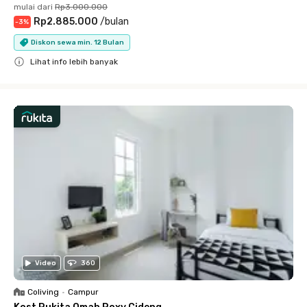
mulai dari
Rp3.000.000
Rp2.885.000
/
bulan
-
3
%
Diskon sewa min. 12 Bulan
Lihat info lebih banyak
Close
Video
360
Coliving
•
Campur