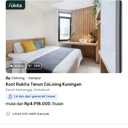
Video
360
Coliving
•
Campur
Kost Rukita Tenun CoLiving Kuningan
Karet Semanggi, Setiabudi
1.6 km dari generali tower
mulai dari
Rp4.918.000
/
bulan
Lihat info lebih banyak
Close