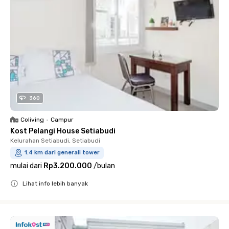
360
Coliving
•
Campur
Kost Pelangi House Setiabudi
Kelurahan Setiabudi, Setiabudi
1.4 km dari generali tower
mulai dari
Rp3.200.000
/
bulan
Lihat info lebih banyak
Close