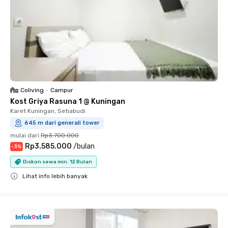
Coliving
•
Campur
Kost Griya Rasuna 1 @ Kuningan
Karet Kuningan, Setiabudi
645 m dari generali tower
mulai dari
Rp3.700.000
Rp3.585.000
/
bulan
-
3
%
Diskon sewa min. 12 Bulan
Lihat info lebih banyak
Close