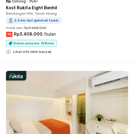
Coliving
•
Putri
Kost Rukita Eight Benhil
Bendungan Hilir, Tanah Abang
2.4 km dari generali tower
mulai dari
Rp3.668.000
Rp3.408.000
/
bulan
-
7
%
Diskon sewa min. 12 Bulan
Lihat info lebih banyak
Close