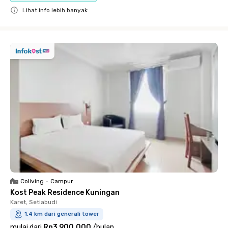
Lihat info lebih banyak
Close
Coliving
•
Campur
Kost Peak Residence Kuningan
Karet, Setiabudi
1.4 km dari generali tower
mulai dari
Rp3.900.000
/
bulan