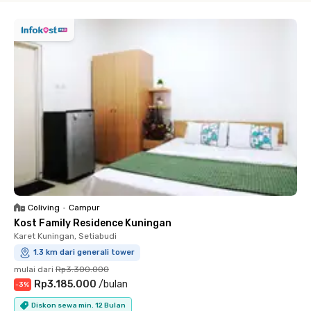
Coliving
•
Campur
Kost Family Residence Kuningan
Karet Kuningan, Setiabudi
1.3 km dari generali tower
mulai dari
Rp3.300.000
Rp3.185.000
/
bulan
-
3
%
Diskon sewa min. 12 Bulan