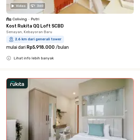
Video
360
Coliving
•
Putri
Kost Rukita QQ Loft SCBD
Senayan, Kebayoran Baru
2.6 km dari generali tower
mulai dari
Rp5.918.000
/
bulan
Lihat info lebih banyak
Close