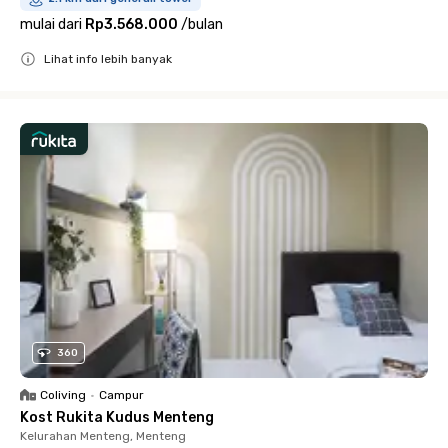
mulai dari
Rp3.568.000
/
bulan
Lihat info lebih banyak
Close
360
Coliving
•
Campur
Kost Rukita Kudus Menteng
Kelurahan Menteng, Menteng