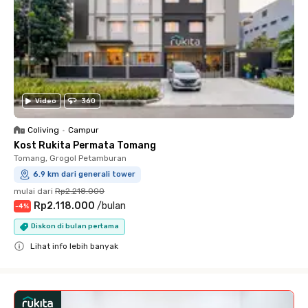
Video
360
Coliving
•
Campur
Kost Rukita Permata Tomang
Tomang, Grogol Petamburan
6.9 km dari generali tower
mulai dari
Rp2.218.000
Rp2.118.000
/
bulan
-
4
%
Diskon di bulan pertama
Lihat info lebih banyak
Close