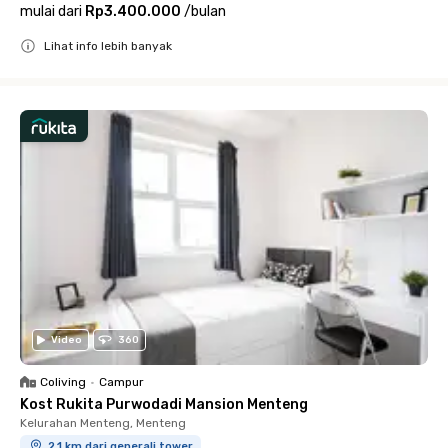
mulai dari
Rp3.400.000
/
bulan
Lihat info lebih banyak
Close
Video
360
Coliving
•
Campur
Kost Rukita Purwodadi Mansion Menteng
Kelurahan Menteng, Menteng
2.1 km dari generali tower