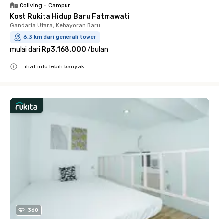
Coliving
•
Campur
Kost Rukita Hidup Baru Fatmawati
Gandaria Utara, Kebayoran Baru
6.3 km dari generali tower
mulai dari
Rp3.168.000
/
bulan
Lihat info lebih banyak
Close
360