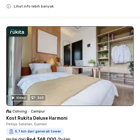
Lihat info lebih banyak
Close
Video
360
Coliving
•
Campur
Kost Rukita Deluxe Harmoni
Petojo Selatan, Gambir
5.7 km dari generali tower
mulai dari
Rp4.368.000
/
bulan