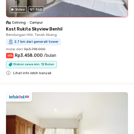
Video
360
Coliving
•
Campur
Kost Rukita Skyview Benhil
Bendungan Hilir, Tanah Abang
2.7 km dari generali tower
mulai dari
Rp3.718.000
Rp3.458.000
/
bulan
-
6
%
Diskon sewa min. 12 Bulan
Lihat info lebih banyak
Close