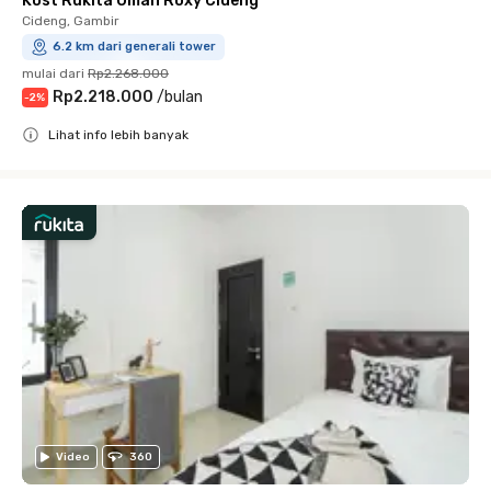
Kost Rukita Omah Roxy Cideng
Cideng, Gambir
6.2 km dari generali tower
mulai dari
Rp2.268.000
Rp2.218.000
/
bulan
-
2
%
Lihat info lebih banyak
Close
Video
360