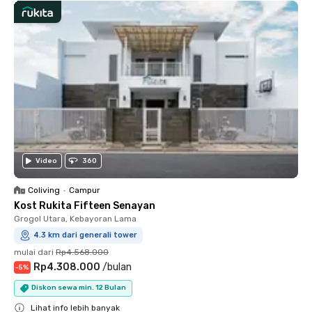
Video
360
Coliving
•
Campur
Kost Rukita Fifteen Senayan
Grogol Utara, Kebayoran Lama
4.3 km dari generali tower
mulai dari
Rp4.568.000
Rp4.308.000
/
bulan
-
5
%
Diskon sewa min. 12 Bulan
Lihat info lebih banyak