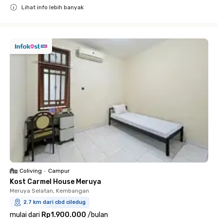
Lihat info lebih banyak
Close
Coliving
•
Campur
Kost Carmel House Meruya
Meruya Selatan, Kembangan
2.7 km dari cbd ciledug
mulai dari
Rp1.900.000
/
bulan