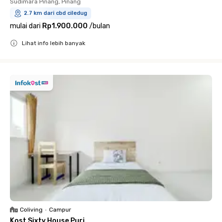
Sudimara Pinang, Pinang
2.7 km dari cbd ciledug
mulai dari
Rp1.900.000
/
bulan
Lihat info lebih banyak
Close
Coliving
•
Campur
Kost Sixty House Puri