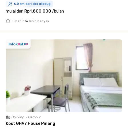
6.0 km dari cbd ciledug
mulai dari
Rp1.800.000
/
bulan
Lihat info lebih banyak
Close
Coliving
•
Campur
Kost GH97 House Pinang