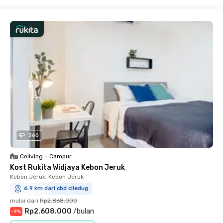
Close
360
Coliving
•
Campur
Kost Rukita Widjaya Kebon Jeruk
Kebon Jeruk, Kebon Jeruk
6.9 km dari cbd ciledug
mulai dari
Rp2.868.000
Rp2.608.000
/
bulan
-
9
%