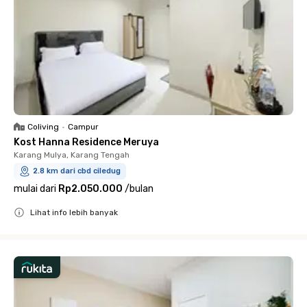
Coliving
•
Campur
Kost Hanna Residence Meruya
Karang Mulya, Karang Tengah
2.8 km dari cbd ciledug
mulai dari
Rp2.050.000
/
bulan
Lihat info lebih banyak
Close