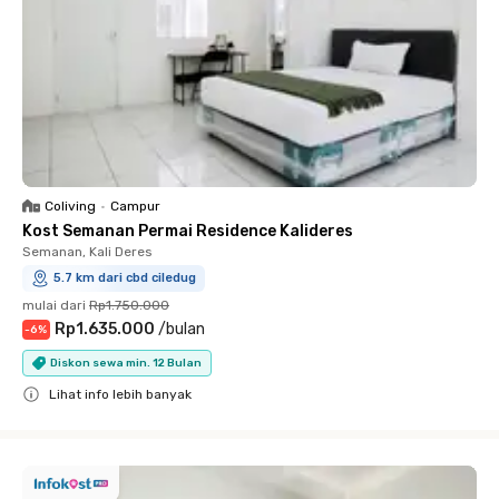
Coliving
•
Campur
Kost Semanan Permai Residence Kalideres
Semanan, Kali Deres
5.7 km dari cbd ciledug
mulai dari
Rp1.750.000
Rp1.635.000
/
bulan
-
6
%
Diskon sewa min. 12 Bulan
Lihat info lebih banyak
Close