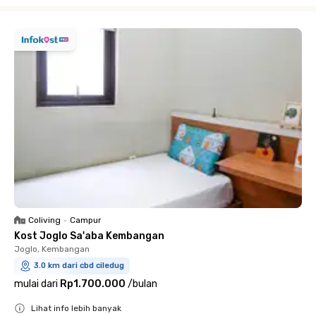
Close
Coliving
•
Campur
Kost Joglo Sa'aba Kembangan
Joglo, Kembangan
3.0 km dari cbd ciledug
mulai dari
Rp1.700.000
/
bulan
Lihat info lebih banyak