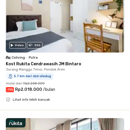
Video
360
Coliving
•
Putra
Kost Rukita Cendrawasih JM Bintaro
Jurang Manggu Timur, Pondok Aren
5.7 km dari cbd ciledug
mulai dari
Rp2.268.000
Rp2.018.000
/
bulan
-
11
%
Lihat info lebih banyak
Close