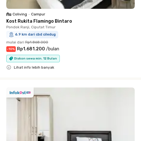
Coliving
•
Campur
Kost Rukita Flamingo Bintaro
Pondok Ranji, Ciputat Timur
6.9 km dari cbd ciledug
mulai dari
Rp1.868.000
Rp1.681.200
/
bulan
-
10
%
Diskon sewa min. 12 Bulan
Lihat info lebih banyak
Close