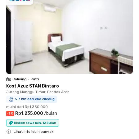
Coliving
•
Putri
Kost Azuz STAN Bintaro
Jurang Manggu Timur, Pondok Aren
5.7 km dari cbd ciledug
mulai dari
Rp1.350.000
Rp1.235.000
/
bulan
-
8
%
Diskon sewa min. 12 Bulan
Lihat info lebih banyak