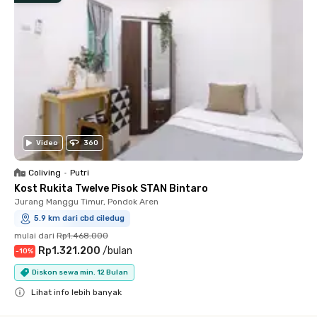
Video
360
Coliving
•
Putri
Kost Rukita Twelve Pisok STAN Bintaro
Jurang Manggu Timur, Pondok Aren
5.9 km dari cbd ciledug
mulai dari
Rp1.468.000
Rp1.321.200
/
bulan
-
10
%
Diskon sewa min. 12 Bulan
Lihat info lebih banyak
Close