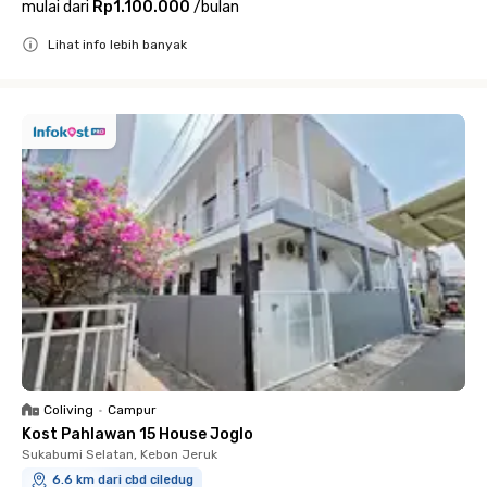
mulai dari
Rp1.100.000
/
bulan
Lihat info lebih banyak
Close
Coliving
•
Campur
Kost Pahlawan 15 House Joglo
Sukabumi Selatan, Kebon Jeruk
6.6 km dari cbd ciledug