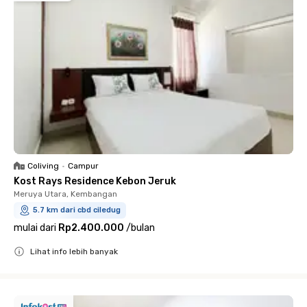
Coliving
•
Campur
Kost Rays Residence Kebon Jeruk
Meruya Utara, Kembangan
5.7 km dari cbd ciledug
mulai dari
Rp2.400.000
/
bulan
Lihat info lebih banyak
Close