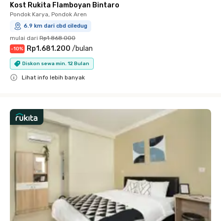
Kost Rukita Flamboyan Bintaro
Pondok Karya, Pondok Aren
6.9 km dari cbd ciledug
mulai dari
Rp1.868.000
Rp1.681.200
/
bulan
-
10
%
Diskon sewa min. 12 Bulan
Lihat info lebih banyak
Close