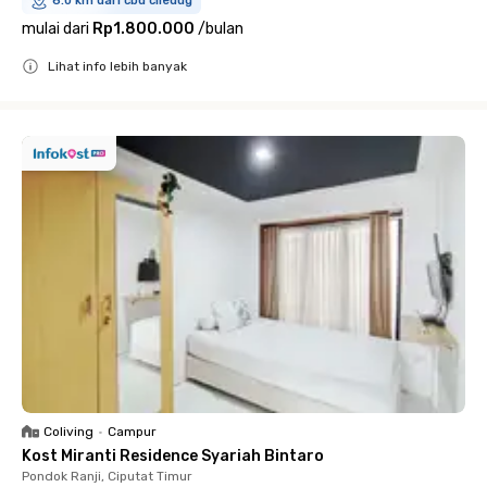
6.0 km dari cbd ciledug
mulai dari
Rp1.800.000
/
bulan
Lihat info lebih banyak
Close
Coliving
•
Campur
Kost Miranti Residence Syariah Bintaro
Pondok Ranji, Ciputat Timur