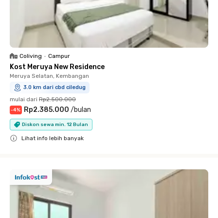
Coliving
•
Campur
Kost Meruya New Residence
Meruya Selatan, Kembangan
3.0 km dari cbd ciledug
mulai dari
Rp2.500.000
Rp2.385.000
/
bulan
-
4
%
Diskon sewa min. 12 Bulan
Lihat info lebih banyak
Close