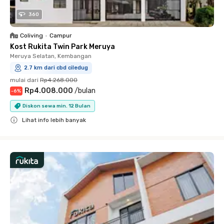
360
Coliving
•
Campur
Kost Rukita Twin Park Meruya
Meruya Selatan, Kembangan
2.7 km dari cbd ciledug
mulai dari
Rp4.268.000
Rp4.008.000
/
bulan
-
6
%
Diskon sewa min. 12 Bulan
Lihat info lebih banyak
Close