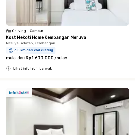
Coliving
•
Campur
Kost Mekoti Home Kembangan Meruya
Meruya Selatan, Kembangan
3.0 km dari cbd ciledug
mulai dari
Rp1.600.000
/
bulan
Lihat info lebih banyak
Close