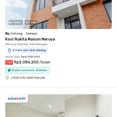
Video
360
Coliving
•
Campur
Kost Rukita Maison Meruya
Meruya Selatan, Kembangan
2.9 km dari cbd ciledug
mulai dari
Rp2.318.000
Rp2.086.200
/
bulan
-
10
%
Diskon sewa min. 12 Bulan
Lihat info lebih banyak
Close