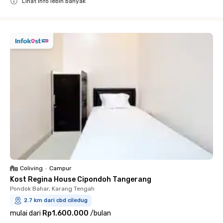
Lihat info lebih banyak
Close
Coliving
•
Campur
Kost Regina House Cipondoh Tangerang
Pondok Bahar, Karang Tengah
2.7 km dari cbd ciledug
mulai dari
Rp1.600.000
/
bulan