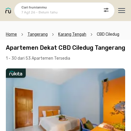
Cari hunianmu
7 Agt 26 - Belum tahu
Ope
Home
Tangerang
Karang Tengah
CBD Ciledug
Apartemen Dekat CBD Ciledug Tangerang
1 - 30 dari 53 Apartemen
Tersedia