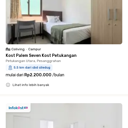
Coliving
•
Campur
Kost Palem Seven Kost Petukangan
Petukangan Utara, Pesanggrahan
5.5 km dari cbd ciledug
mulai dari
Rp2.200.000
/
bulan
Lihat info lebih banyak
Close