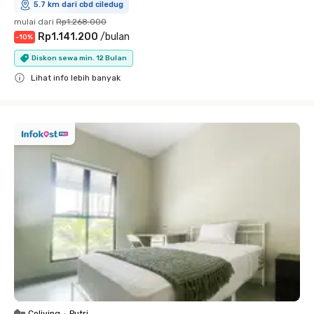
5.7 km dari cbd ciledug
mulai dari
Rp1.268.000
Rp1.141.200
/
bulan
-
10
%
Diskon sewa min. 12 Bulan
Lihat info lebih banyak
Close
Coliving
•
Putri