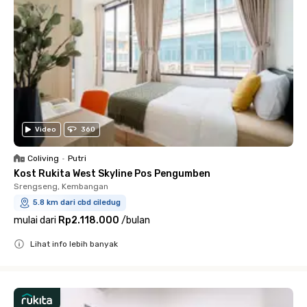
Video
360
Coliving
•
Putri
Kost Rukita West Skyline Pos Pengumben
Srengseng, Kembangan
5.8 km dari cbd ciledug
mulai dari
Rp2.118.000
/
bulan
Lihat info lebih banyak
Close